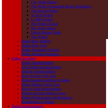
City Walk Dubai
The Walk at Jumeirah Beach Residence
The Beach Dubai
Al Seef Dubai
La Mer Dubai
The Pointe Dubai
Box Park Dubai
Dubai Marina Walk
The Wharf
Dubai Ripe Market
Dubai Duty Free
Dubai Shopping Festival
Dubai Summer Surprises
Dubai Ausflüge
Dubai Stadtrundfahrt
Abu Dhabi Stadtrundfahrt
Sharjah Stadtrundfahrt
Hop On Hop Off Tour
Hubschrauberrundflug in Dubai
Dubai Marina Yacht Tour
Burj al Arab Besichtigung
Dinner auf dem Dubai Creek
Dubai Wüstensafari mit Barbecue
Kamelreiten in Dubai
Dubai Informationen