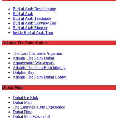
Burj al Arab Besichtigung
Burj al Arab
Burj al Arab Teestunde
Burj al Arab Skyview Bar
Burj al Arab Zimmer
Inside Burj al Arab Tour
Atlantis The Palm Dubai
The Lost Chambers Aquarium
Atlantis The Palm Dubai
Aquaventure Wasserpark
Atlantis The Palm Besichtigung
Dolphin Bay
Atlantis The Palm Dubai Lobby
Dubai Mall
Dubai Ice Rink
Dubai Mall
The Emirates A380 Experience
Dubai Dino
Dubai Mall Wasserfall