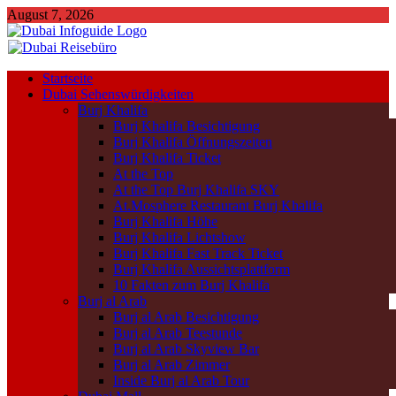
August 7, 2026
Startseite
Dubai Sehenswürdigkeiten
Burj Khalifa
Burj Khalifa Besichtigung
Burj Khalifa Öffnungszeiten
Burj Khalifa Ticket
At the Top
At the Top Burj Khalifa SKY
At.Mosphere Restaurant Burj Khalifa
Burj Khalifa Höhe
Burj Khalifa Lichtshow
Burj Khalifa Fast Track Ticket
Burj Khalifa Aussichtsplattform
10 Fakten zum Burj Khalifa
Burj al Arab
Burj al Arab Besichtigung
Burj al Arab Teestunde
Burj al Arab Skyview Bar
Burj al Arab Zimmer
Inside Burj al Arab Tour