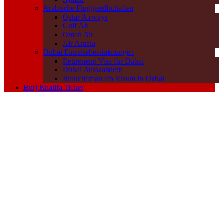
Arabische Fluggesellschaften
Qatar Airways
Gulf Air
Oman Air
Air Arabia
Dubai Einreisebestimmungen
Retirement Visa für Dubai
Dubai Auswandern
Braucht man ein Visum in Dubai
Burj Khalifa Ticket