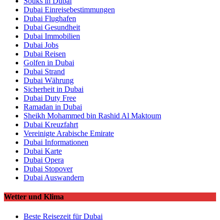
Souks in Dubai
Dubai Einreisebestimmungen
Dubai Flughafen
Dubai Gesundheit
Dubai Immobilien
Dubai Jobs
Dubai Reisen
Golfen in Dubai
Dubai Strand
Dubai Währung
Sicherheit in Dubai
Dubai Duty Free
Ramadan in Dubai
Sheikh Mohammed bin Rashid Al Maktoum
Dubai Kreuzfahrt
Vereinigte Arabische Emirate
Dubai Informationen
Dubai Karte
Dubai Opera
Dubai Stopover
Dubai Auswandern
Wetter und Klima
Beste Reisezeit für Dubai