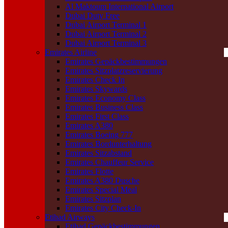
Al Maktoum International Airport
Dubai Duty Free
Dubai Airport Terminal 1
Dubai Airport Terminal 2
Dubai Airport Terminal 3
Emirates Airline
Emirates Gepäckbestimmungen
Emirates Sitzplatzreservierung
Emirates Check In
Emirates Skywards
Emirates Economy Class
Emirates Business Class
Emirates First Class
Emirates A380
Emirates Boeing 777
Emirates Bordunterhaltung
Emirates Sitzabstand
Emirates Chauffeur Service
Emirates Flotte
Emirates A380 Dusche
Emirates Special Meal
Emirates Sitzplan
Emirates City Check-In
Etihad Airways
Etihad Gepäckbestimmungen