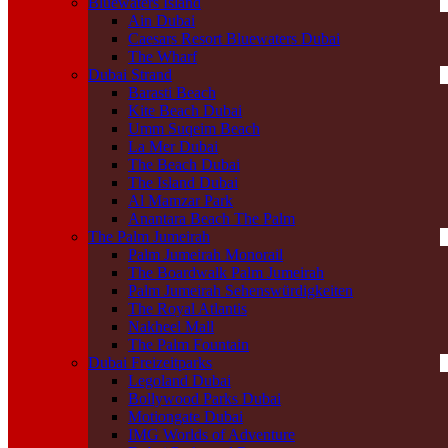
Bluewaters Island
Ain Dubai
Caesars Resort Bluewaters Dubai
The Wharf
Dubai Strand
Barasti Beach
Kite Beach Dubai
Umm Suqeim Beach
La Mer Dubai
The Beach Dubai
The Island Dubai
Al Mamzar Park
Anantara Beach The Palm
The Palm Jumeirah
Palm Jumeirah Monorail
The Boardwalk Palm Jumeirah
Palm Jumeirah Sehenswürdigkeiten
The Royal Atlantis
Nakheel Mall
The Palm Fountain
Dubai Freizeitparks
Legoland Dubai
Bollywood Parks Dubai
Motiongate Dubai
IMG Worlds of Adventure