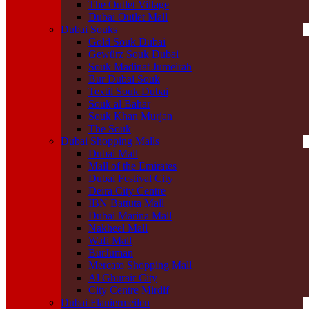
The Outlet Village
Dubai Outlet Mall
Dubai Souks
Gold Souk Dubai
Gewürz Souk Dubai
Souk Madinat Jumeirah
Bur Dubai Souk
Textil Souk Dubai
Souk al Bahar
Souk Khan Murjan
The Souk
Dubai Shopping Malls
Dubai Mall
Mall of the Emirates
Dubai Festival City
Deira City Centre
IBN Battuta Mall
Dubai Marina Mall
Nakheel Mall
Wafi Mall
BurJuman
Mercato Shopping Mall
Al Ghurair City
City Centre Mirdif
Dubai Flaniermeilen