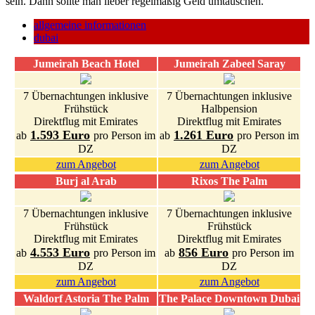
sein. Dann sollte man lieber regelmäßig Geld umtauschen.
allgemeine informationen
dubai
Jumeirah Beach Hotel
Jumeirah Zabeel Saray
7 Übernachtungen inklusive
7 Übernachtungen inklusive
Frühstück
Halbpension
Direktflug mit Emirates
Direktflug mit Emirates
1.593 Euro
1.261 Euro
ab
pro Person im
ab
pro Person im
DZ
DZ
zum Angebot
zum Angebot
Burj al Arab
Rixos The Palm
7 Übernachtungen inklusive
7 Übernachtungen inklusive
Frühstück
Frühstück
Direktflug mit Emirates
Direktflug mit Emirates
4.553 Euro
856 Euro
ab
pro Person im
ab
pro Person im
DZ
DZ
zum Angebot
zum Angebot
Waldorf Astoria The Palm
The Palace Downtown Dubai