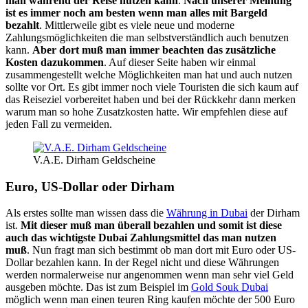
man während der Reise nutzen kann
.
Nach unserer Meinung
ist es immer noch am besten wenn man alles mit Bargeld
bezahlt
. Mittlerweile gibt es viele neue und moderne
Zahlungsmöglichkeiten die man selbstverständlich auch benutzen
kann.
Aber dort muß man immer beachten das zusätzliche
Kosten dazukommen
. Auf dieser Seite haben wir einmal
zusammengestellt welche Möglichkeiten man hat und auch nutzen
sollte vor Ort. Es gibt immer noch viele Touristen die sich kaum auf
das Reiseziel vorbereitet haben und bei der Rückkehr dann merken
warum man so hohe Zusatzkosten hatte. Wir empfehlen diese auf
jeden Fall zu vermeiden.
V.A.E. Dirham Geldscheine
Euro, US-Dollar oder Dirham
Als erstes sollte man wissen dass die
Währung in Dubai
der Dirham
ist.
Mit dieser muß man überall bezahlen und somit ist diese
auch das wichtigste Dubai Zahlungsmittel das man nutzen
muß
. Nun fragt man sich bestimmt ob man dort mit Euro oder US-
Dollar bezahlen kann. In der Regel nicht und diese Währungen
werden normalerweise nur angenommen wenn man sehr viel Geld
ausgeben möchte. Das ist zum Beispiel im
Gold Souk Dubai
möglich wenn man einen teuren Ring kaufen möchte der 500 Euro