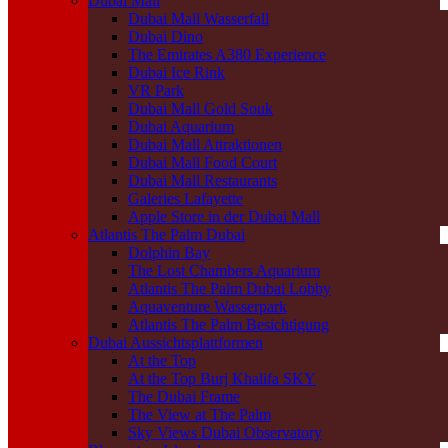
Dubai Mall
Dubai Mall Wasserfall
Dubai Dino
The Emirates A380 Experience
Dubai Ice Rink
VR Park
Dubai Mall Gold Souk
Dubai Aquarium
Dubai Mall Attraktionen
Dubai Mall Food Court
Dubai Mall Restaurants
Galeries Lafayette
Apple Store in der Dubai Mall
Atlantis The Palm Dubai
Dolphin Bay
The Lost Chambers Aquarium
Atlantis The Palm Dubai Lobby
Aquaventure Wasserpark
Atlantis The Palm Besichtigung
Dubai Aussichtsplattformen
At the Top
At the Top Burj Khalifa SKY
The Dubai Frame
The View at The Palm
Sky Views Dubai Observatory