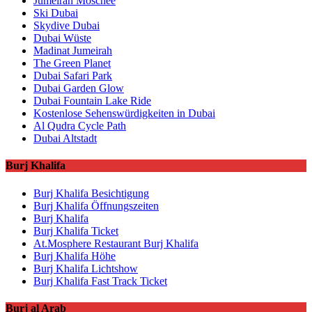
Jumeirah Moschee
Ski Dubai
Skydive Dubai
Dubai Wüste
Madinat Jumeirah
The Green Planet
Dubai Safari Park
Dubai Garden Glow
Dubai Fountain Lake Ride
Kostenlose Sehenswürdigkeiten in Dubai
Al Qudra Cycle Path
Dubai Altstadt
Burj Khalifa
Burj Khalifa Besichtigung
Burj Khalifa Öffnungszeiten
Burj Khalifa
Burj Khalifa Ticket
At.Mosphere Restaurant Burj Khalifa
Burj Khalifa Höhe
Burj Khalifa Lichtshow
Burj Khalifa Fast Track Ticket
Burj al Arab