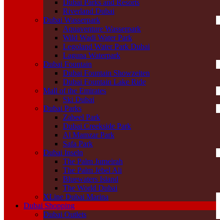
Dubai Parks and Resorts
Riverland Dubai
Dubai Wasserpark
Aquaventure Wasserpark
Wild Wadi Water Park
Legoland Water Park Dubai
Laguna Waterpark
Dubai Fountain
Dubai Fountain Showzeiten
Dubai Fountain Lake Ride
Mall of the Emirates
Ski Dubai
Dubai Parks
Zabeel Park
Dubai Creekside Park
Al Mamzar Park
Safa Park
Dubai Inseln
The Palm Jumeirah
The Palm Jebel Ali
Bluewaters Island
The World Dubai
XLine Dubai Marina
Dubai Shopping
Dubai Outlets