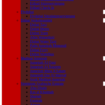
Etihad Sitzreservierung
Etihad Check In
Flydubai
Flydubai Sitzplatzreservierung
Dubai Verkehrsmittel
Dubai Taxi
Dubai Metro
Dubai Tram
Abra Wassertaxi
Dubai Water Taxi
Palm Jumeirah Monorail
Dubai Ferry
Dubai Waterbus
Madinat Jumeirah
Jumeirah Al Qasr
Jumeirah Al Naseem
Jumeirah Mina A’Salam
Jumeirah Dar Al Masyaf
Souk Madinat Jumeirah
Vereinigte Arabische Emirate
Abu Dhabi
Ras al Khaimah
Sharjah
Fujairah
Ajman