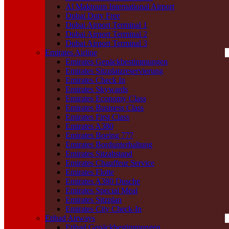
Al Maktoum International Airport
Dubai Duty Free
Dubai Airport Terminal 1
Dubai Airport Terminal 2
Dubai Airport Terminal 3
Emirates Airline
Emirates Gepäckbestimmungen
Emirates Sitzplatzreservierung
Emirates Check In
Emirates Skywards
Emirates Economy Class
Emirates Business Class
Emirates First Class
Emirates A380
Emirates Boeing 777
Emirates Bordunterhaltung
Emirates Sitzabstand
Emirates Chauffeur Service
Emirates Flotte
Emirates A380 Dusche
Emirates Special Meal
Emirates Sitzplan
Emirates City Check-In
Etihad Airways
Etihad Gepäckbestimmungen