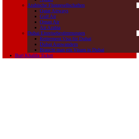
Arabische Fluggesellschaften
Qatar Airways
Gulf Air
Oman Air
Air Arabia
Dubai Einreisebestimmungen
Retirement Visa für Dubai
Dubai Auswandern
Braucht man ein Visum in Dubai
Burj Khalifa Ticket