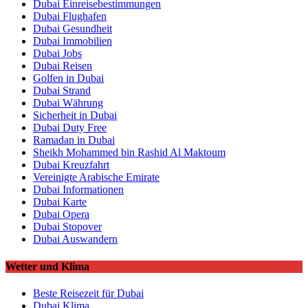
Dubai Einreisebestimmungen
Dubai Flughafen
Dubai Gesundheit
Dubai Immobilien
Dubai Jobs
Dubai Reisen
Golfen in Dubai
Dubai Strand
Dubai Währung
Sicherheit in Dubai
Dubai Duty Free
Ramadan in Dubai
Sheikh Mohammed bin Rashid Al Maktoum
Dubai Kreuzfahrt
Vereinigte Arabische Emirate
Dubai Informationen
Dubai Karte
Dubai Opera
Dubai Stopover
Dubai Auswandern
Wetter und Klima
Beste Reisezeit für Dubai
Dubai Klima