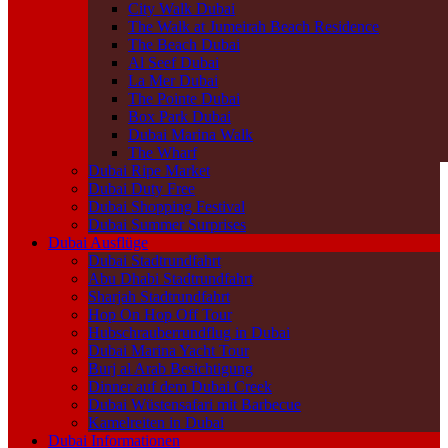
City Walk Dubai
The Walk at Jumeirah Beach Residence
The Beach Dubai
Al Seef Dubai
La Mer Dubai
The Pointe Dubai
Box Park Dubai
Dubai Marina Walk
The Wharf
Dubai Ripe Market
Dubai Duty Free
Dubai Shopping Festival
Dubai Summer Surprises
Dubai Ausflüge
Dubai Stadtrundfahrt
Abu Dhabi Stadtrundfahrt
Sharjah Stadtrundfahrt
Hop On Hop Off Tour
Hubschrauberrundflug in Dubai
Dubai Marina Yacht Tour
Burj al Arab Besichtigung
Dinner auf dem Dubai Creek
Dubai Wüstensafari mit Barbecue
Kamelreiten in Dubai
Dubai Informationen