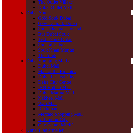
The Outlet Village
Dubai Outlet Mall
Dubai Souks
Gold Souk Dubai
Gewürz Souk Dubai
Souk Madinat Jumeirah
Bur Dubai Souk
Textil Souk Dubai
Souk al Bahar
Souk Khan Murjan
The Souk
Dubai Shopping Malls
Dubai Mall
Mall of the Emirates
Dubai Festival City
Deira City Centre
IBN Battuta Mall
Dubai Marina Mall
Nakheel Mall
Wafi Mall
BurJuman
Mercato Shopping Mall
Al Ghurair City
City Centre Mirdif
Dubai Flaniermeilen