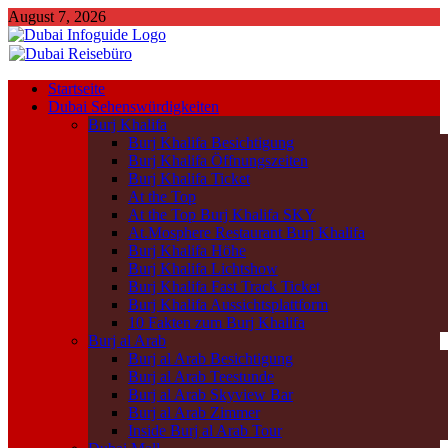
August 7, 2026
Startseite
Dubai Sehenswürdigkeiten
Burj Khalifa
Burj Khalifa Besichtigung
Burj Khalifa Öffnungszeiten
Burj Khalifa Ticket
At the Top
At the Top Burj Khalifa SKY
At.Mosphere Restaurant Burj Khalifa
Burj Khalifa Höhe
Burj Khalifa Lichtshow
Burj Khalifa Fast Track Ticket
Burj Khalifa Aussichtsplattform
10 Fakten zum Burj Khalifa
Burj al Arab
Burj al Arab Besichtigung
Burj al Arab Teestunde
Burj al Arab Skyview Bar
Burj al Arab Zimmer
Inside Burj al Arab Tour