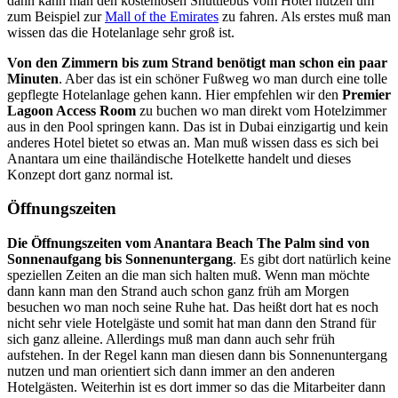
dann kann man den kostenlosen Shuttlebus vom Hotel nutzen um
zum Beispiel zur
Mall of the Emirates
zu fahren. Als erstes muß man
wissen das die Hotelanlage sehr groß ist.
Von den Zimmern bis zum Strand benötigt man schon ein paar
Minuten
. Aber das ist ein schöner Fußweg wo man durch eine tolle
gepflegte Hotelanlage gehen kann. Hier empfehlen wir den
Premier
Lagoon Access Room
zu buchen wo man direkt vom Hotelzimmer
aus in den Pool springen kann. Das ist in Dubai einzigartig und kein
anderes Hotel bietet so etwas an. Man muß wissen dass es sich bei
Anantara um eine thailändische Hotelkette handelt und dieses
Konzept dort ganz normal ist.
Öffnungszeiten
Die Öffnungszeiten vom Anantara Beach The Palm sind von
Sonnenaufgang bis Sonnenuntergang
. Es gibt dort natürlich keine
speziellen Zeiten an die man sich halten muß. Wenn man möchte
dann kann man den Strand auch schon ganz früh am Morgen
besuchen wo man noch seine Ruhe hat. Das heißt dort hat es noch
nicht sehr viele Hotelgäste und somit hat man dann den Strand für
sich ganz alleine. Allerdings muß man dann auch sehr früh
aufstehen. In der Regel kann man diesen dann bis Sonnenuntergang
nutzen und man orientiert sich dann immer an den anderen
Hotelgästen. Weiterhin ist es dort immer so das die Mitarbeiter dann