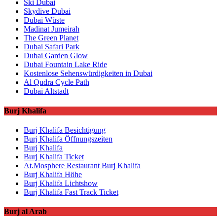
Ski Dubai
Skydive Dubai
Dubai Wüste
Madinat Jumeirah
The Green Planet
Dubai Safari Park
Dubai Garden Glow
Dubai Fountain Lake Ride
Kostenlose Sehenswürdigkeiten in Dubai
Al Qudra Cycle Path
Dubai Altstadt
Burj Khalifa
Burj Khalifa Besichtigung
Burj Khalifa Öffnungszeiten
Burj Khalifa
Burj Khalifa Ticket
At.Mosphere Restaurant Burj Khalifa
Burj Khalifa Höhe
Burj Khalifa Lichtshow
Burj Khalifa Fast Track Ticket
Burj al Arab