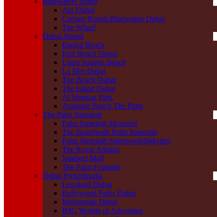
Bluewaters Island
Ain Dubai
Caesars Resort Bluewaters Dubai
The Wharf
Dubai Strand
Barasti Beach
Kite Beach Dubai
Umm Suqeim Beach
La Mer Dubai
The Beach Dubai
The Island Dubai
Al Mamzar Park
Anantara Beach The Palm
The Palm Jumeirah
Palm Jumeirah Monorail
The Boardwalk Palm Jumeirah
Palm Jumeirah Sehenswürdigkeiten
The Royal Atlantis
Nakheel Mall
The Palm Fountain
Dubai Freizeitparks
Legoland Dubai
Bollywood Parks Dubai
Motiongate Dubai
IMG Worlds of Adventure