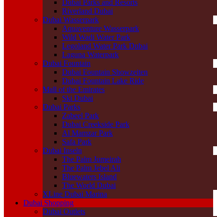
Dubai Parks and Resorts
Riverland Dubai
Dubai Wasserpark
Aquaventure Wasserpark
Wild Wadi Water Park
Legoland Water Park Dubai
Laguna Waterpark
Dubai Fountain
Dubai Fountain Showzeiten
Dubai Fountain Lake Ride
Mall of the Emirates
Ski Dubai
Dubai Parks
Zabeel Park
Dubai Creekside Park
Al Mamzar Park
Safa Park
Dubai Inseln
The Palm Jumeirah
The Palm Jebel Ali
Bluewaters Island
The World Dubai
XLine Dubai Marina
Dubai Shopping
Dubai Outlets