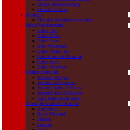
Etihad Sitzreservierung
Etihad Check In
Flydubai
Flydubai Sitzplatzreservierung
Dubai Verkehrsmittel
Dubai Taxi
Dubai Metro
Dubai Tram
Abra Wassertaxi
Dubai Water Taxi
Palm Jumeirah Monorail
Dubai Ferry
Dubai Waterbus
Madinat Jumeirah
Jumeirah Al Qasr
Jumeirah Al Naseem
Jumeirah Mina A’Salam
Jumeirah Dar Al Masyaf
Souk Madinat Jumeirah
Vereinigte Arabische Emirate
Abu Dhabi
Ras al Khaimah
Sharjah
Fujairah
Ajman