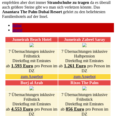
empfehlen aber dort immer
Strandschuhe zu tragen
da es überall
auch größere Steine gibt wo man sich verletzen könnte. Das
Anantara The Palm Dubai Resort
gehört zu den beliebtesten
Familienhotels auf der Insel.
dubai
strand
Jumeirah Beach Hotel
Jumeirah Zabeel Saray
7 Übernachtungen inklusive
7 Übernachtungen inklusive
Frühstück
Halbpension
Direktflug mit Emirates
Direktflug mit Emirates
1.593 Euro
1.261 Euro
ab
pro Person im
ab
pro Person im
DZ
DZ
zum Angebot
zum Angebot
Burj al Arab
Rixos The Palm
7 Übernachtungen inklusive
7 Übernachtungen inklusive
Frühstück
Frühstück
Direktflug mit Emirates
Direktflug mit Emirates
4.553 Euro
856 Euro
ab
pro Person im
ab
pro Person im
DZ
DZ