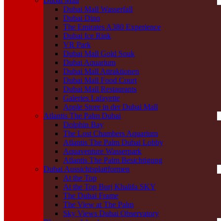
Dubai Mall
Dubai Mall Wasserfall
Dubai Dino
The Emirates A380 Experience
Dubai Ice Rink
VR Park
Dubai Mall Gold Souk
Dubai Aquarium
Dubai Mall Attraktionen
Dubai Mall Food Court
Dubai Mall Restaurants
Galeries Lafayette
Apple Store in der Dubai Mall
Atlantis The Palm Dubai
Dolphin Bay
The Lost Chambers Aquarium
Atlantis The Palm Dubai Lobby
Aquaventure Wasserpark
Atlantis The Palm Besichtigung
Dubai Aussichtsplattformen
At the Top
At the Top Burj Khalifa SKY
The Dubai Frame
The View at The Palm
Sky Views Dubai Observatory