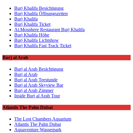
Burj Khalifa Besichtigung
Burj Khalifa Öffnungszeiten
Burj Khalifa
Burj Khalifa Ticket
At.Mosphere Restaurant Burj Khalifa
Burj Khalifa Höhe
Burj Khalifa Lichtshow
Burj Khalifa Fast Track Ticket
Burj al Arab
Burj al Arab Besichtigung
Burj al Arab
Burj al Arab Teestunde
Burj al Arab Skyview Bar
Burj al Arab Zimmer
Inside Burj al Arab Tour
Atlantis The Palm Dubai
The Lost Chambers Aquarium
Atlantis The Palm Dubai
Aquaventure Wasserpark