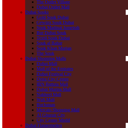
The Outlet Village
Dubai Outlet Mall
Dubai Souks
Gold Souk Dubai
Gewürz Souk Dubai
Souk Madinat Jumeirah
Bur Dubai Souk
Textil Souk Dubai
Souk al Bahar
Souk Khan Murjan
The Souk
Dubai Shopping Malls
Dubai Mall
Mall of the Emirates
Dubai Festival City
Deira City Centre
IBN Battuta Mall
Dubai Marina Mall
Nakheel Mall
Wafi Mall
BurJuman
Mercato Shopping Mall
Al Ghurair City
City Centre Mirdif
Dubai Flaniermeilen