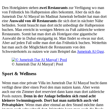
Den Hotelgästen stehen
zwei Restaurants
zur Verfügung wo man
von Frühstück bis Halbpension alles bekommt. Aber da sich das
Jumeirah Dar Al Masyaf im Madinat Jumeirah befindet hat man dort
eine
Auswahl von 40 Restaurants
die sich dort in nächster Nähe
befinden. Somit braucht man dort nicht unbedingt die Halbpension
buchen. Man erreicht in wenigen Metern zu Fuß zahlreiche weitere
Restaurants. Somit hat man dort als Hotelgast eine gigantische
Auswahl die in Dubai einzigartig ist. Man findet so etwas nur dort.
Aber auf jeden Fall sollte man dort das Frühstück buchen. Weiterhin
hat man auch die Möglichkeit die Restaurants von den
Schwesterhotels zu nutzen wie zum Beispiel das
Jumeirah Al Qasr
.
© Jumeirah Dar Al Masyaf | Pool
Sport & Wellness
Wenn man eine private Villa im Jumeirah Dar Al Masyaf bucht dann
verfügt diese über einen Pool den man nutzen kann. Aber wenn
auch nur ein Zimmer dort reserviert dann kann man dort zahlreiche
Pools nutzen.
Denn in der Anlage befinden sich rund acht
kleinere Swimmingpools
.
Dort hat man natürlich auch viel
Privatsphäre
. Wenn man aber einmal an den Strand möchte dann