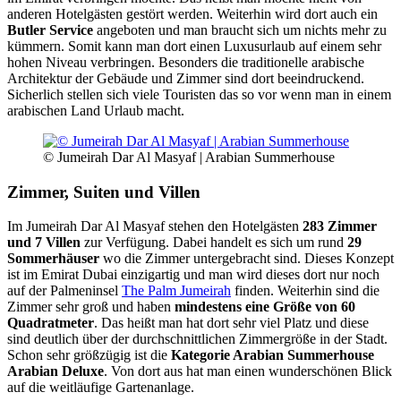
anderen Hotelgästen gestört werden. Weiterhin wird dort auch ein
Butler Service
angeboten und man braucht sich um nichts mehr zu
kümmern. Somit kann man dort einen Luxusurlaub auf einem sehr
hohen Niveau verbringen. Besonders die traditionelle arabische
Architektur der Gebäude und Zimmer sind dort beeindruckend.
Sicherlich stellen sich viele Touristen das so vor wenn man in einem
arabischen Land Urlaub macht.
© Jumeirah Dar Al Masyaf | Arabian Summerhouse
Zimmer, Suiten und Villen
Im Jumeirah Dar Al Masyaf stehen den Hotelgästen
283 Zimmer
und 7 Villen
zur Verfügung. Dabei handelt es sich um rund
29
Sommerhäuser
wo die Zimmer untergebracht sind. Dieses Konzept
ist im Emirat Dubai einzigartig und man wird dieses dort nur noch
auf der Palmeninsel
The Palm Jumeirah
finden. Weiterhin sind die
Zimmer sehr groß und haben
mindestens eine Größe von 60
Quadratmeter
. Das heißt man hat dort sehr viel Platz und diese
sind deutlich über der durchschnittlichen Zimmergröße in der Stadt.
Schon sehr größzügig ist die
Kategorie Arabian Summerhouse
Arabian Deluxe
. Von dort aus hat man einen wunderschönen Blick
auf die weitläufige Gartenanlage.