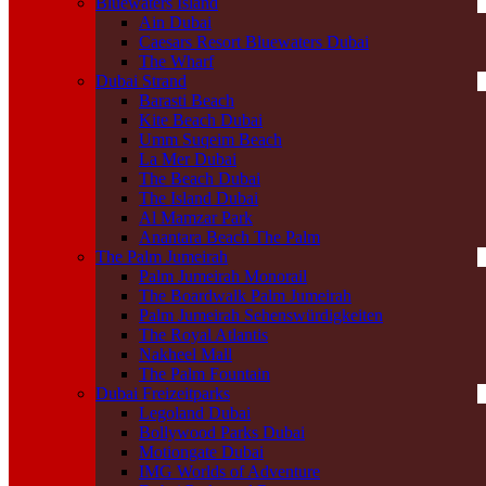
Bluewaters Island
Ain Dubai
Caesars Resort Bluewaters Dubai
The Wharf
Dubai Strand
Barasti Beach
Kite Beach Dubai
Umm Suqeim Beach
La Mer Dubai
The Beach Dubai
The Island Dubai
Al Mamzar Park
Anantara Beach The Palm
The Palm Jumeirah
Palm Jumeirah Monorail
The Boardwalk Palm Jumeirah
Palm Jumeirah Sehenswürdigkeiten
The Royal Atlantis
Nakheel Mall
The Palm Fountain
Dubai Freizeitparks
Legoland Dubai
Bollywood Parks Dubai
Motiongate Dubai
IMG Worlds of Adventure