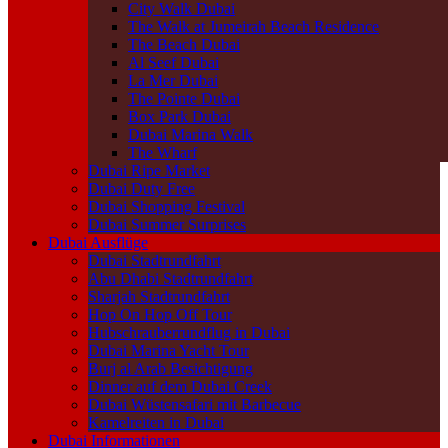
City Walk Dubai
The Walk at Jumeirah Beach Residence
The Beach Dubai
Al Seef Dubai
La Mer Dubai
The Pointe Dubai
Box Park Dubai
Dubai Marina Walk
The Wharf
Dubai Ripe Market
Dubai Duty Free
Dubai Shopping Festival
Dubai Summer Surprises
Dubai Ausflüge
Dubai Stadtrundfahrt
Abu Dhabi Stadtrundfahrt
Sharjah Stadtrundfahrt
Hop On Hop Off Tour
Hubschrauberrundflug in Dubai
Dubai Marina Yacht Tour
Burj al Arab Besichtigung
Dinner auf dem Dubai Creek
Dubai Wüstensafari mit Barbecue
Kamelreiten in Dubai
Dubai Informationen