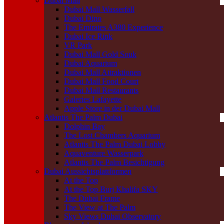
Dubai Mall
Dubai Mall Wasserfall
Dubai Dino
The Emirates A380 Experience
Dubai Ice Rink
VR Park
Dubai Mall Gold Souk
Dubai Aquarium
Dubai Mall Attraktionen
Dubai Mall Food Court
Dubai Mall Restaurants
Galeries Lafayette
Apple Store in der Dubai Mall
Atlantis The Palm Dubai
Dolphin Bay
The Lost Chambers Aquarium
Atlantis The Palm Dubai Lobby
Aquaventure Wasserpark
Atlantis The Palm Besichtigung
Dubai Aussichtsplattformen
At the Top
At the Top Burj Khalifa SKY
The Dubai Frame
The View at The Palm
Sky Views Dubai Observatory