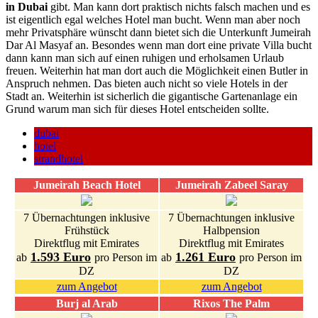
in Dubai
gibt. Man kann dort praktisch nichts falsch machen und es
ist eigentlich egal welches Hotel man bucht. Wenn man aber noch
mehr Privatsphäre wünscht dann bietet sich die Unterkunft Jumeirah
Dar Al Masyaf an. Besondes wenn man dort eine private Villa bucht
dann kann man sich auf einen ruhigen und erholsamen Urlaub
freuen. Weiterhin hat man dort auch die Möglichkeit einen Butler in
Anspruch nehmen. Das bieten auch nicht so viele Hotels in der
Stadt an. Weiterhin ist sicherlich die gigantische Gartenanlage ein
Grund warum man sich für dieses Hotel entscheiden sollte.
dubai
hotel
strandhotel
Jumeirah Beach Hotel
Jumeirah Zabeel Saray
7 Übernachtungen inklusive
7 Übernachtungen inklusive
Frühstück
Halbpension
Direktflug mit Emirates
Direktflug mit Emirates
1.593 Euro
1.261 Euro
ab
pro Person im
ab
pro Person im
DZ
DZ
zum Angebot
zum Angebot
Burj al Arab
Rixos The Palm