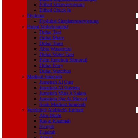
Etihad Sitzreservierung
Etihad Check In
Flydubai
Flydubai Sitzplatzreservierung
Dubai Verkehrsmittel
Dubai Taxi
Dubai Metro
Dubai Tram
Abra Wassertaxi
Dubai Water Taxi
Palm Jumeirah Monorail
Dubai Ferry
Dubai Waterbus
Madinat Jumeirah
Jumeirah Al Qasr
Jumeirah Al Naseem
Jumeirah Mina A’Salam
Jumeirah Dar Al Masyaf
Souk Madinat Jumeirah
Vereinigte Arabische Emirate
Abu Dhabi
Ras al Khaimah
Sharjah
Fujairah
Ajman