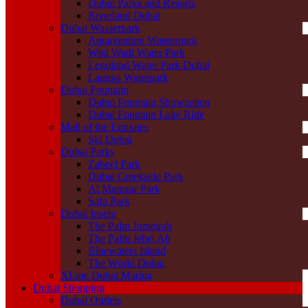
Dubai Parks and Resorts
Riverland Dubai
Dubai Wasserpark
Aquaventure Wasserpark
Wild Wadi Water Park
Legoland Water Park Dubai
Laguna Waterpark
Dubai Fountain
Dubai Fountain Showzeiten
Dubai Fountain Lake Ride
Mall of the Emirates
Ski Dubai
Dubai Parks
Zabeel Park
Dubai Creekside Park
Al Mamzar Park
Safa Park
Dubai Inseln
The Palm Jumeirah
The Palm Jebel Ali
Bluewaters Island
The World Dubai
XLine Dubai Marina
Dubai Shopping
Dubai Outlets