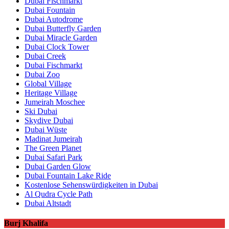
Dubai Fischmarkt
Dubai Fountain
Dubai Autodrome
Dubai Butterfly Garden
Dubai Miracle Garden
Dubai Clock Tower
Dubai Creek
Dubai Fischmarkt
Dubai Zoo
Global Village
Heritage Village
Jumeirah Moschee
Ski Dubai
Skydive Dubai
Dubai Wüste
Madinat Jumeirah
The Green Planet
Dubai Safari Park
Dubai Garden Glow
Dubai Fountain Lake Ride
Kostenlose Sehenswürdigkeiten in Dubai
Al Qudra Cycle Path
Dubai Altstadt
Burj Khalifa