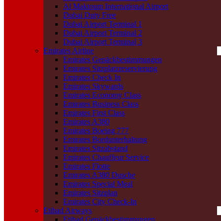
Al Maktoum International Airport
Dubai Duty Free
Dubai Airport Terminal 1
Dubai Airport Terminal 2
Dubai Airport Terminal 3
Emirates Airline
Emirates Gepäckbestimmungen
Emirates Sitzplatzreservierung
Emirates Check In
Emirates Skywards
Emirates Economy Class
Emirates Business Class
Emirates First Class
Emirates A380
Emirates Boeing 777
Emirates Bordunterhaltung
Emirates Sitzabstand
Emirates Chauffeur Service
Emirates Flotte
Emirates A380 Dusche
Emirates Special Meal
Emirates Sitzplan
Emirates City Check-In
Etihad Airways
Etihad Gepäckbestimmungen