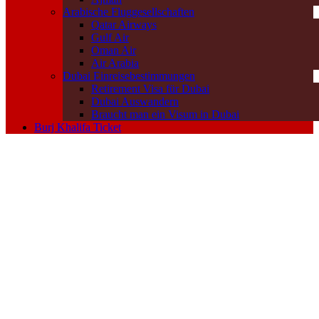
Arabische Fluggesellschaften
Qatar Airways
Gulf Air
Oman Air
Air Arabia
Dubai Einreisebestimmungen
Retirement Visa für Dubai
Dubai Auswandern
Braucht man ein Visum in Dubai
Burj Khalifa Ticket