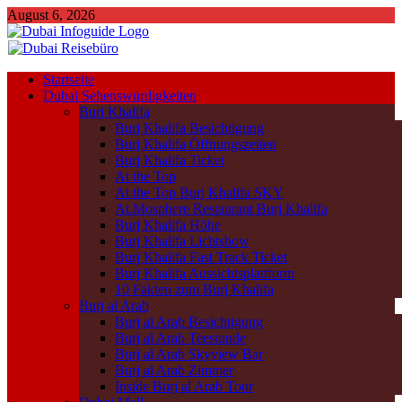
August 6, 2026
Startseite
Dubai Sehenswürdigkeiten
Burj Khalifa
Burj Khalifa Besichtigung
Burj Khalifa Öffnungszeiten
Burj Khalifa Ticket
At the Top
At the Top Burj Khalifa SKY
At.Mosphere Restaurant Burj Khalifa
Burj Khalifa Höhe
Burj Khalifa Lichtshow
Burj Khalifa Fast Track Ticket
Burj Khalifa Aussichtsplattform
10 Fakten zum Burj Khalifa
Burj al Arab
Burj al Arab Besichtigung
Burj al Arab Teestunde
Burj al Arab Skyview Bar
Burj al Arab Zimmer
Inside Burj al Arab Tour