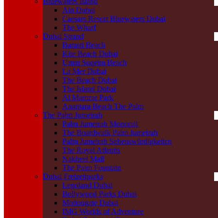
Bluewaters Island
Ain Dubai
Caesars Resort Bluewaters Dubai
The Wharf
Dubai Strand
Barasti Beach
Kite Beach Dubai
Umm Suqeim Beach
La Mer Dubai
The Beach Dubai
The Island Dubai
Al Mamzar Park
Anantara Beach The Palm
The Palm Jumeirah
Palm Jumeirah Monorail
The Boardwalk Palm Jumeirah
Palm Jumeirah Sehenswürdigkeiten
The Royal Atlantis
Nakheel Mall
The Palm Fountain
Dubai Freizeitparks
Legoland Dubai
Bollywood Parks Dubai
Motiongate Dubai
IMG Worlds of Adventure