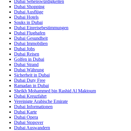
Dubai Sehenswürdigkeiten
Dubai Shopping
Dubai Ausflüge
Dubai Hotels
Souks in Dubai
Dubai Einreisebestimmungen
Dubai Flughafen
Dubai Gesundheit
Dubai Immobilien
Dubai Jobs
Dubai Reisen
Golfen in Dubai
Dubai Strand
Dubai Währung
Sicherheit in Dubai
Dubai Duty Free
Ramadan in Dubai
Sheikh Mohammed bin Rashid Al Maktoum
Dubai Kreuzfahrt
Vereinigte Arabische Emirate
Dubai Informationen
Dubai Karte
Dubai Opera
Dubai Stopover
Dubai Auswandern