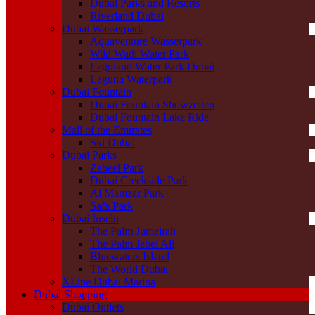
Dubai Parks and Resorts
Riverland Dubai
Dubai Wasserpark
Aquaventure Wasserpark
Wild Wadi Water Park
Legoland Water Park Dubai
Laguna Waterpark
Dubai Fountain
Dubai Fountain Showzeiten
Dubai Fountain Lake Ride
Mall of the Emirates
Ski Dubai
Dubai Parks
Zabeel Park
Dubai Creekside Park
Al Mamzar Park
Safa Park
Dubai Inseln
The Palm Jumeirah
The Palm Jebel Ali
Bluewaters Island
The World Dubai
XLine Dubai Marina
Dubai Shopping
Dubai Outlets