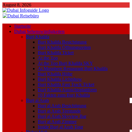
August 8, 2026
Startseite
Dubai Sehenswürdigkeiten
Burj Khalifa
Burj Khalifa Besichtigung
Burj Khalifa Öffnungszeiten
Burj Khalifa Ticket
At the Top
At the Top Burj Khalifa SKY
At.Mosphere Restaurant Burj Khalifa
Burj Khalifa Höhe
Burj Khalifa Lichtshow
Burj Khalifa Fast Track Ticket
Burj Khalifa Aussichtsplattform
10 Fakten zum Burj Khalifa
Burj al Arab
Burj al Arab Besichtigung
Burj al Arab Teestunde
Burj al Arab Skyview Bar
Burj al Arab Zimmer
Inside Burj al Arab Tour