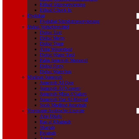
Etihad Sitzreservierung
Etihad Check In
Flydubai
Flydubai Sitzplatzreservierung
Dubai Verkehrsmittel
Dubai Taxi
Dubai Metro
Dubai Tram
Abra Wassertaxi
Dubai Water Taxi
Palm Jumeirah Monorail
Dubai Ferry
Dubai Waterbus
Madinat Jumeirah
Jumeirah Al Qasr
Jumeirah Al Naseem
Jumeirah Mina A’Salam
Jumeirah Dar Al Masyaf
Souk Madinat Jumeirah
Vereinigte Arabische Emirate
Abu Dhabi
Ras al Khaimah
Sharjah
Fujairah
Ajman