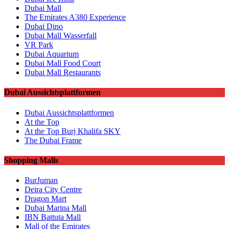
Dubai Mall
The Emirates A380 Experience
Dubai Dino
Dubai Mall Wasserfall
VR Park
Dubai Aquarium
Dubai Mall Food Court
Dubai Mall Restaurants
Dubai Aussichtsplattformen
Dubai Aussichtsplattformen
At the Top
At the Top Burj Khalifa SKY
The Dubai Frame
Shopping Malls
BurJuman
Deira City Centre
Dragon Mart
Dubai Marina Mall
IBN Battuta Mall
Mall of the Emirates