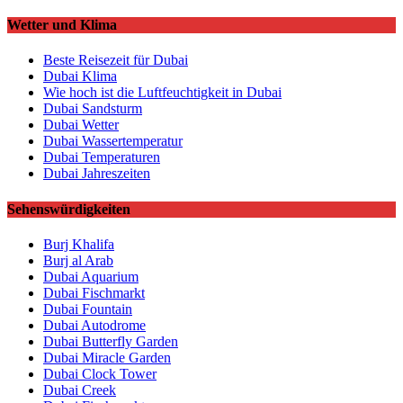
Wetter und Klima
Beste Reisezeit für Dubai
Dubai Klima
Wie hoch ist die Luftfeuchtigkeit in Dubai
Dubai Sandsturm
Dubai Wetter
Dubai Wassertemperatur
Dubai Temperaturen
Dubai Jahreszeiten
Sehenswürdigkeiten
Burj Khalifa
Burj al Arab
Dubai Aquarium
Dubai Fischmarkt
Dubai Fountain
Dubai Autodrome
Dubai Butterfly Garden
Dubai Miracle Garden
Dubai Clock Tower
Dubai Creek