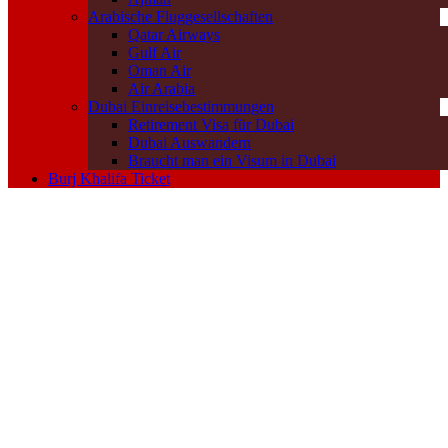
Arabische Fluggesellschaften
Qatar Airways
Gulf Air
Oman Air
Air Arabia
Dubai Einreisebestimmungen
Retirement Visa für Dubai
Dubai Auswandern
Braucht man ein Visum in Dubai
Burj Khalifa Ticket