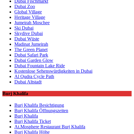
Dubai Fischmarkt
Dubai Zoo
Global Village
Heritage Village
Jumeirah Moschee
Ski Dubai
Skydive Dubai
Dubai Wüste
Madinat Jumeirah
The Green Planet
Dubai Safari Park
Dubai Garden Glow
Dubai Fountain Lake Ride
Kostenlose Sehenswürdigkeiten in Dubai
Al Qudra Cycle Path
Dubai Altstadt
Burj Khalifa
Burj Khalifa Besichtigung
Burj Khalifa Öffnungszeiten
Burj Khalifa
Burj Khalifa Ticket
At.Mosphere Restaurant Burj Khalifa
Burj Khalifa Höhe