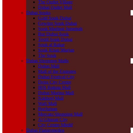
The Outlet Village
Dubai Outlet Mall
Dubai Souks
Gold Souk Dubai
Gewürz Souk Dubai
Souk Madinat Jumeirah
Bur Dubai Souk
Textil Souk Dubai
Souk al Bahar
Souk Khan Murjan
The Souk
Dubai Shopping Malls
Dubai Mall
Mall of the Emirates
Dubai Festival City
Deira City Centre
IBN Battuta Mall
Dubai Marina Mall
Nakheel Mall
Wafi Mall
BurJuman
Mercato Shopping Mall
Al Ghurair City
City Centre Mirdif
Dubai Flaniermeilen