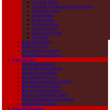
City Walk Dubai
The Walk at Jumeirah Beach Residence
The Beach Dubai
Al Seef Dubai
La Mer Dubai
The Pointe Dubai
Box Park Dubai
Dubai Marina Walk
The Wharf
Dubai Ripe Market
Dubai Duty Free
Dubai Shopping Festival
Dubai Summer Surprises
Dubai Ausflüge
Dubai Stadtrundfahrt
Abu Dhabi Stadtrundfahrt
Sharjah Stadtrundfahrt
Hop On Hop Off Tour
Hubschrauberrundflug in Dubai
Dubai Marina Yacht Tour
Burj al Arab Besichtigung
Dinner auf dem Dubai Creek
Dubai Wüstensafari mit Barbecue
Kamelreiten in Dubai
Dubai Informationen