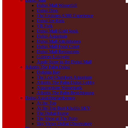
Dubai Mall
Dubai Mall Wasserfall
Dubai Dino
The Emirates A380 Experience
Dubai Ice Rink
VR Park
Dubai Mall Gold Souk
Dubai Aquarium
Dubai Mall Attraktionen
Dubai Mall Food Court
Dubai Mall Restaurants
Galeries Lafayette
Apple Store in der Dubai Mall
Atlantis The Palm Dubai
Dolphin Bay
The Lost Chambers Aquarium
Atlantis The Palm Dubai Lobby
Aquaventure Wasserpark
Atlantis The Palm Besichtigung
Dubai Aussichtsplattformen
At the Top
At the Top Burj Khalifa SKY
The Dubai Frame
The View at The Palm
Sky Views Dubai Observatory