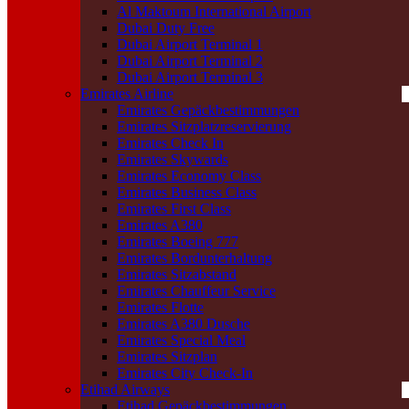
Al Maktoum International Airport
Dubai Duty Free
Dubai Airport Terminal 1
Dubai Airport Terminal 2
Dubai Airport Terminal 3
Emirates Airline
Emirates Gepäckbestimmungen
Emirates Sitzplatzreservierung
Emirates Check In
Emirates Skywards
Emirates Economy Class
Emirates Business Class
Emirates First Class
Emirates A380
Emirates Boeing 777
Emirates Bordunterhaltung
Emirates Sitzabstand
Emirates Chauffeur Service
Emirates Flotte
Emirates A380 Dusche
Emirates Special Meal
Emirates Sitzplan
Emirates City Check-In
Etihad Airways
Etihad Gepäckbestimmungen