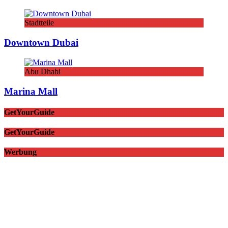
Stadtteile
Downtown Dubai
Abu Dhabi
Marina Mall
GetYourGuide
GetYourGuide
Werbung