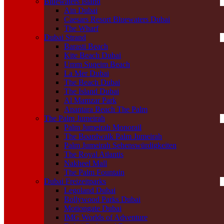
Bluewaters Island
Ain Dubai
Caesars Resort Bluewaters Dubai
The Wharf
Dubai Strand
Barasti Beach
Kite Beach Dubai
Umm Suqeim Beach
La Mer Dubai
The Beach Dubai
The Island Dubai
Al Mamzar Park
Anantara Beach The Palm
The Palm Jumeirah
Palm Jumeirah Monorail
The Boardwalk Palm Jumeirah
Palm Jumeirah Sehenswürdigkeiten
The Royal Atlantis
Nakheel Mall
The Palm Fountain
Dubai Freizeitparks
Legoland Dubai
Bollywood Parks Dubai
Motiongate Dubai
IMG Worlds of Adventure