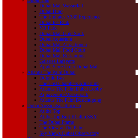
Dubai Mall
Dubai Mall Wasserfall
Dubai Dino
The Emirates A380 Experience
Dubai Ice Rink
VR Park
Dubai Mall Gold Souk
Dubai Aquarium
Dubai Mall Attraktionen
Dubai Mall Food Court
Dubai Mall Restaurants
Galeries Lafayette
Apple Store in der Dubai Mall
Atlantis The Palm Dubai
Dolphin Bay
The Lost Chambers Aquarium
Atlantis The Palm Dubai Lobby
Aquaventure Wasserpark
Atlantis The Palm Besichtigung
Dubai Aussichtsplattformen
At the Top
At the Top Burj Khalifa SKY
The Dubai Frame
The View at The Palm
Sky Views Dubai Observatory