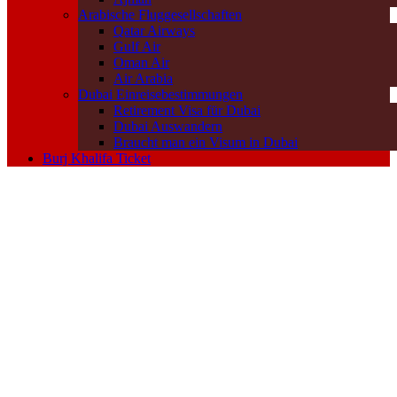
Arabische Fluggesellschaften
Qatar Airways
Gulf Air
Oman Air
Air Arabia
Dubai Einreisebestimmungen
Retirement Visa für Dubai
Dubai Auswandern
Braucht man ein Visum in Dubai
Burj Khalifa Ticket