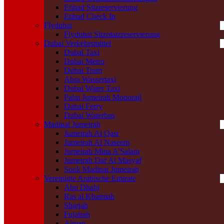
Etihad Sitzreservierung
Etihad Check In
Flydubai
Flydubai Sitzplatzreservierung
Dubai Verkehrsmittel
Dubai Taxi
Dubai Metro
Dubai Tram
Abra Wassertaxi
Dubai Water Taxi
Palm Jumeirah Monorail
Dubai Ferry
Dubai Waterbus
Madinat Jumeirah
Jumeirah Al Qasr
Jumeirah Al Naseem
Jumeirah Mina A’Salam
Jumeirah Dar Al Masyaf
Souk Madinat Jumeirah
Vereinigte Arabische Emirate
Abu Dhabi
Ras al Khaimah
Sharjah
Fujairah
Ajman