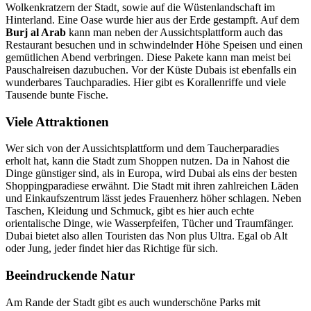
Wolkenkratzern der Stadt, sowie auf die Wüstenlandschaft im
Hinterland. Eine Oase wurde hier aus der Erde gestampft. Auf dem
Burj al Arab
kann man neben der Aussichtsplattform auch das
Restaurant besuchen und in schwindelnder Höhe Speisen und einen
gemütlichen Abend verbringen. Diese Pakete kann man meist bei
Pauschalreisen dazubuchen. Vor der Küste Dubais ist ebenfalls ein
wunderbares Tauchparadies. Hier gibt es Korallenriffe und viele
Tausende bunte Fische.
Viele Attraktionen
Wer sich von der Aussichtsplattform und dem Taucherparadies
erholt hat, kann die Stadt zum Shoppen nutzen. Da in Nahost die
Dinge günstiger sind, als in Europa, wird Dubai als eins der besten
Shoppingparadiese erwähnt. Die Stadt mit ihren zahlreichen Läden
und Einkaufszentrum lässt jedes Frauenherz höher schlagen. Neben
Taschen, Kleidung und Schmuck, gibt es hier auch echte
orientalische Dinge, wie Wasserpfeifen, Tücher und Traumfänger.
Dubai bietet also allen Touristen das Non plus Ultra. Egal ob Alt
oder Jung, jeder findet hier das Richtige für sich.
Beeindruckende Natur
Am Rande der Stadt gibt es auch wunderschöne Parks mit