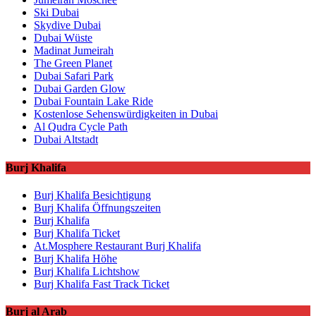
Ski Dubai
Skydive Dubai
Dubai Wüste
Madinat Jumeirah
The Green Planet
Dubai Safari Park
Dubai Garden Glow
Dubai Fountain Lake Ride
Kostenlose Sehenswürdigkeiten in Dubai
Al Qudra Cycle Path
Dubai Altstadt
Burj Khalifa
Burj Khalifa Besichtigung
Burj Khalifa Öffnungszeiten
Burj Khalifa
Burj Khalifa Ticket
At.Mosphere Restaurant Burj Khalifa
Burj Khalifa Höhe
Burj Khalifa Lichtshow
Burj Khalifa Fast Track Ticket
Burj al Arab