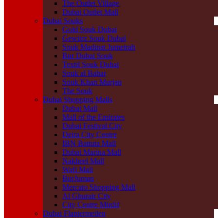
The Outlet Village
Dubai Outlet Mall
Dubai Souks
Gold Souk Dubai
Gewürz Souk Dubai
Souk Madinat Jumeirah
Bur Dubai Souk
Textil Souk Dubai
Souk al Bahar
Souk Khan Murjan
The Souk
Dubai Shopping Malls
Dubai Mall
Mall of the Emirates
Dubai Festival City
Deira City Centre
IBN Battuta Mall
Dubai Marina Mall
Nakheel Mall
Wafi Mall
BurJuman
Mercato Shopping Mall
Al Ghurair City
City Centre Mirdif
Dubai Flaniermeilen