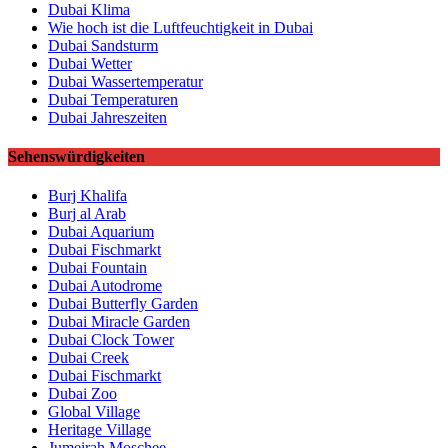
Dubai Klima
Wie hoch ist die Luftfeuchtigkeit in Dubai
Dubai Sandsturm
Dubai Wetter
Dubai Wassertemperatur
Dubai Temperaturen
Dubai Jahreszeiten
Sehenswürdigkeiten
Burj Khalifa
Burj al Arab
Dubai Aquarium
Dubai Fischmarkt
Dubai Fountain
Dubai Autodrome
Dubai Butterfly Garden
Dubai Miracle Garden
Dubai Clock Tower
Dubai Creek
Dubai Fischmarkt
Dubai Zoo
Global Village
Heritage Village
Jumeirah Moschee