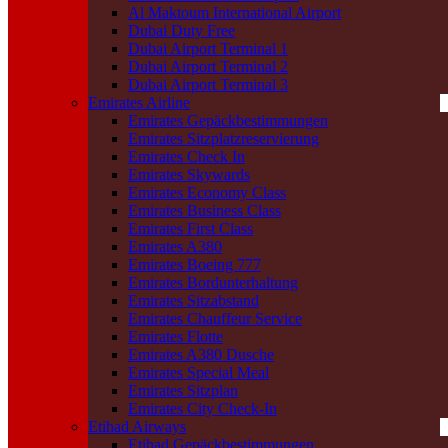
Al Maktoum International Airport
Dubai Duty Free
Dubai Airport Terminal 1
Dubai Airport Terminal 2
Dubai Airport Terminal 3
Emirates Airline
Emirates Gepäckbestimmungen
Emirates Sitzplatzreservierung
Emirates Check In
Emirates Skywards
Emirates Economy Class
Emirates Business Class
Emirates First Class
Emirates A380
Emirates Boeing 777
Emirates Bordunterhaltung
Emirates Sitzabstand
Emirates Chauffeur Service
Emirates Flotte
Emirates A380 Dusche
Emirates Special Meal
Emirates Sitzplan
Emirates City Check-In
Etihad Airways
Etihad Gepäckbestimmungen