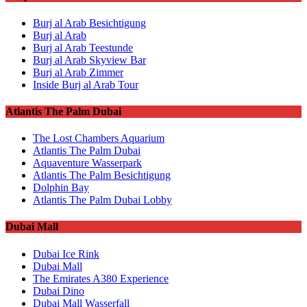
Burj al Arab Besichtigung
Burj al Arab
Burj al Arab Teestunde
Burj al Arab Skyview Bar
Burj al Arab Zimmer
Inside Burj al Arab Tour
Atlantis The Palm Dubai
The Lost Chambers Aquarium
Atlantis The Palm Dubai
Aquaventure Wasserpark
Atlantis The Palm Besichtigung
Dolphin Bay
Atlantis The Palm Dubai Lobby
Dubai Mall
Dubai Ice Rink
Dubai Mall
The Emirates A380 Experience
Dubai Dino
Dubai Mall Wasserfall