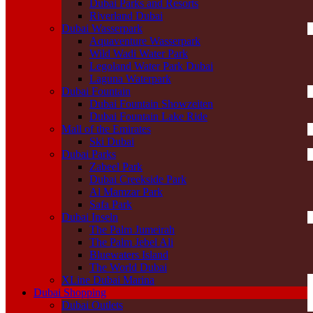
Dubai Parks and Resorts
Riverland Dubai
Dubai Wasserpark
Aquaventure Wasserpark
Wild Wadi Water Park
Legoland Water Park Dubai
Laguna Waterpark
Dubai Fountain
Dubai Fountain Showzeiten
Dubai Fountain Lake Ride
Mall of the Emirates
Ski Dubai
Dubai Parks
Zabeel Park
Dubai Creekside Park
Al Mamzar Park
Safa Park
Dubai Inseln
The Palm Jumeirah
The Palm Jebel Ali
Bluewaters Island
The World Dubai
XLine Dubai Marina
Dubai Shopping
Dubai Outlets