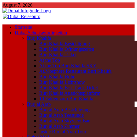
August 7, 2026
Startseite
Dubai Sehenswürdigkeiten
Burj Khalifa
Burj Khalifa Besichtigung
Burj Khalifa Öffnungszeiten
Burj Khalifa Ticket
At the Top
At the Top Burj Khalifa SKY
At.Mosphere Restaurant Burj Khalifa
Burj Khalifa Höhe
Burj Khalifa Lichtshow
Burj Khalifa Fast Track Ticket
Burj Khalifa Aussichtsplattform
10 Fakten zum Burj Khalifa
Burj al Arab
Burj al Arab Besichtigung
Burj al Arab Teestunde
Burj al Arab Skyview Bar
Burj al Arab Zimmer
Inside Burj al Arab Tour