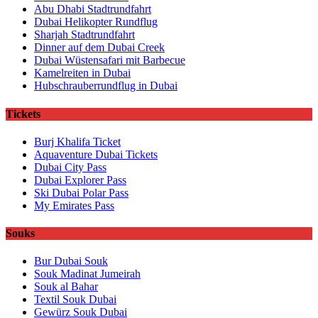
Abu Dhabi Stadtrundfahrt
Dubai Helikopter Rundflug
Sharjah Stadtrundfahrt
Dinner auf dem Dubai Creek
Dubai Wüstensafari mit Barbecue
Kamelreiten in Dubai
Hubschrauberrundflug in Dubai
Tickets
Burj Khalifa Ticket
Aquaventure Dubai Tickets
Dubai City Pass
Dubai Explorer Pass
Ski Dubai Polar Pass
My Emirates Pass
Souks
Bur Dubai Souk
Souk Madinat Jumeirah
Souk al Bahar
Textil Souk Dubai
Gewürz Souk Dubai