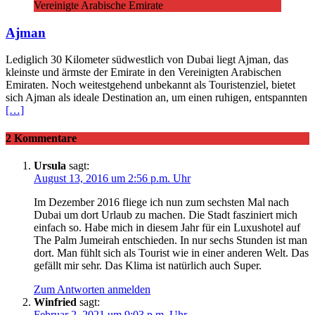
Vereinigte Arabische Emirate
Ajman
Lediglich 30 Kilometer südwestlich von Dubai liegt Ajman, das
kleinste und ärmste der Emirate in den Vereinigten Arabischen
Emiraten. Noch weitestgehend unbekannt als Touristenziel, bietet
sich Ajman als ideale Destination an, um einen ruhigen, entspannten
[…]
2 Kommentare
Ursula
sagt:
August 13, 2016 um 2:56 p.m. Uhr
Im Dezember 2016 fliege ich nun zum sechsten Mal nach
Dubai um dort Urlaub zu machen. Die Stadt fasziniert mich
einfach so. Habe mich in diesem Jahr für ein Luxushotel auf
The Palm Jumeirah entschieden. In nur sechs Stunden ist man
dort. Man fühlt sich als Tourist wie in einer anderen Welt. Das
gefällt mir sehr. Das Klima ist natürlich auch Super.
Zum Antworten anmelden
Winfried
sagt:
Februar 2, 2021 um 9:03 p.m. Uhr