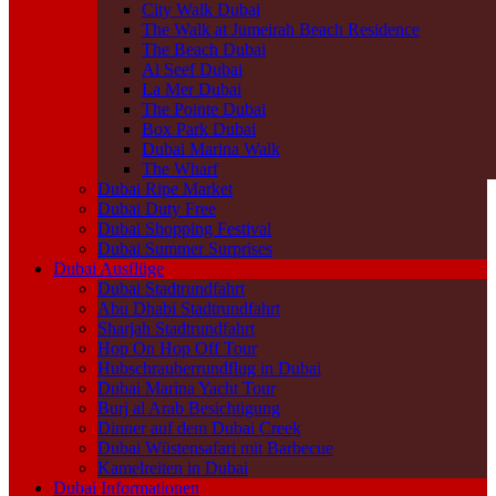
City Walk Dubai
The Walk at Jumeirah Beach Residence
The Beach Dubai
Al Seef Dubai
La Mer Dubai
The Pointe Dubai
Box Park Dubai
Dubai Marina Walk
The Wharf
Dubai Ripe Market
Dubai Duty Free
Dubai Shopping Festival
Dubai Summer Surprises
Dubai Ausflüge
Dubai Stadtrundfahrt
Abu Dhabi Stadtrundfahrt
Sharjah Stadtrundfahrt
Hop On Hop Off Tour
Hubschrauberrundflug in Dubai
Dubai Marina Yacht Tour
Burj al Arab Besichtigung
Dinner auf dem Dubai Creek
Dubai Wüstensafari mit Barbecue
Kamelreiten in Dubai
Dubai Informationen