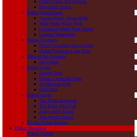
Dubai Parks and Resorts
Riverland Dubai
Dubai Wasserpark
Aquaventure Wasserpark
Wild Wadi Water Park
Legoland Water Park Dubai
Laguna Waterpark
Dubai Fountain
Dubai Fountain Showzeiten
Dubai Fountain Lake Ride
Mall of the Emirates
Ski Dubai
Dubai Parks
Zabeel Park
Dubai Creekside Park
Al Mamzar Park
Safa Park
Dubai Inseln
The Palm Jumeirah
The Palm Jebel Ali
Bluewaters Island
The World Dubai
XLine Dubai Marina
Dubai Shopping
Dubai Outlets