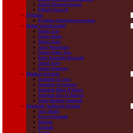
Etihad Sitzreservierung
Etihad Check In
Flydubai
Flydubai Sitzplatzreservierung
Dubai Verkehrsmittel
Dubai Taxi
Dubai Metro
Dubai Tram
Abra Wassertaxi
Dubai Water Taxi
Palm Jumeirah Monorail
Dubai Ferry
Dubai Waterbus
Madinat Jumeirah
Jumeirah Al Qasr
Jumeirah Al Naseem
Jumeirah Mina A’Salam
Jumeirah Dar Al Masyaf
Souk Madinat Jumeirah
Vereinigte Arabische Emirate
Abu Dhabi
Ras al Khaimah
Sharjah
Fujairah
Ajman