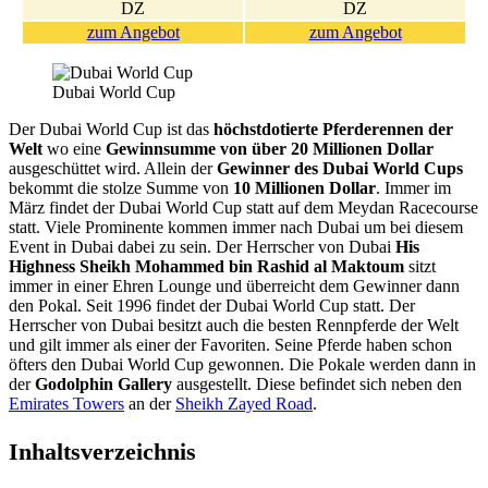
DZ
DZ
zum Angebot
zum Angebot
Dubai World Cup
Der Dubai World Cup ist das
höchstdotierte Pferderennen der
Welt
wo eine
Gewinnsumme von über 20 Millionen Dollar
ausgeschüttet wird. Allein der
Gewinner des Dubai World Cups
bekommt die stolze Summe von
10 Millionen Dollar
. Immer im
März findet der Dubai World Cup statt auf dem Meydan Racecourse
statt. Viele Prominente kommen immer nach Dubai um bei diesem
Event in Dubai dabei zu sein. Der Herrscher von Dubai
His
Highness Sheikh Mohammed bin Rashid al Maktoum
sitzt
immer in einer Ehren Lounge und überreicht dem Gewinner dann
den Pokal. Seit 1996 findet der Dubai World Cup statt. Der
Herrscher von Dubai besitzt auch die besten Rennpferde der Welt
und gilt immer als einer der Favoriten. Seine Pferde haben schon
öfters den Dubai World Cup gewonnen. Die Pokale werden dann in
der
Godolphin Gallery
ausgestellt. Diese befindet sich neben den
Emirates Towers
an der
Sheikh Zayed Road
.
Inhaltsverzeichnis