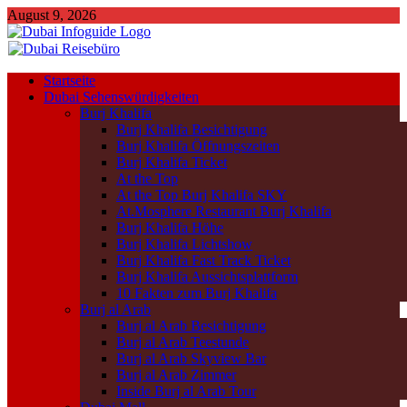
August 9, 2026
Startseite
Dubai Sehenswürdigkeiten
Burj Khalifa
Burj Khalifa Besichtigung
Burj Khalifa Öffnungszeiten
Burj Khalifa Ticket
At the Top
At the Top Burj Khalifa SKY
At.Mosphere Restaurant Burj Khalifa
Burj Khalifa Höhe
Burj Khalifa Lichtshow
Burj Khalifa Fast Track Ticket
Burj Khalifa Aussichtsplattform
10 Fakten zum Burj Khalifa
Burj al Arab
Burj al Arab Besichtigung
Burj al Arab Teestunde
Burj al Arab Skyview Bar
Burj al Arab Zimmer
Inside Burj al Arab Tour