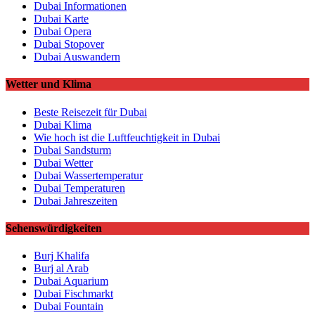
Dubai Informationen
Dubai Karte
Dubai Opera
Dubai Stopover
Dubai Auswandern
Wetter und Klima
Beste Reisezeit für Dubai
Dubai Klima
Wie hoch ist die Luftfeuchtigkeit in Dubai
Dubai Sandsturm
Dubai Wetter
Dubai Wassertemperatur
Dubai Temperaturen
Dubai Jahreszeiten
Sehenswürdigkeiten
Burj Khalifa
Burj al Arab
Dubai Aquarium
Dubai Fischmarkt
Dubai Fountain