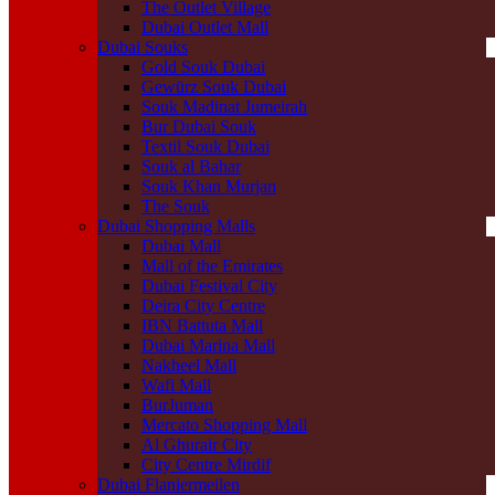
The Outlet Village
Dubai Outlet Mall
Dubai Souks
Gold Souk Dubai
Gewürz Souk Dubai
Souk Madinat Jumeirah
Bur Dubai Souk
Textil Souk Dubai
Souk al Bahar
Souk Khan Murjan
The Souk
Dubai Shopping Malls
Dubai Mall
Mall of the Emirates
Dubai Festival City
Deira City Centre
IBN Battuta Mall
Dubai Marina Mall
Nakheel Mall
Wafi Mall
BurJuman
Mercato Shopping Mall
Al Ghurair City
City Centre Mirdif
Dubai Flaniermeilen