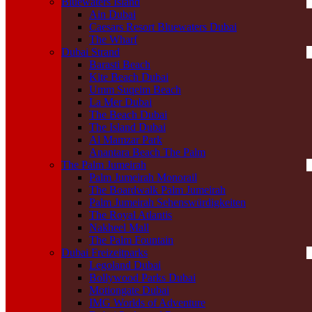
Bluewaters Island
Ain Dubai
Caesars Resort Bluewaters Dubai
The Wharf
Dubai Strand
Barasti Beach
Kite Beach Dubai
Umm Suqeim Beach
La Mer Dubai
The Beach Dubai
The Island Dubai
Al Mamzar Park
Anantara Beach The Palm
The Palm Jumeirah
Palm Jumeirah Monorail
The Boardwalk Palm Jumeirah
Palm Jumeirah Sehenswürdigkeiten
The Royal Atlantis
Nakheel Mall
The Palm Fountain
Dubai Freizeitparks
Legoland Dubai
Bollywood Parks Dubai
Motiongate Dubai
IMG Worlds of Adventure