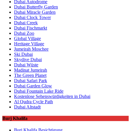
Dubai Autodrome
Dubai Butterfly Garden
Dubai Miracle Garden
Dubai Clock Tower
Dubai Creek
Dubai Fischmarkt
Dubai Zoo
Global Village
Heritage Village
Jumeirah Moschee
Ski Dubai
Skydive Dubai
Dubai Wüste
Madinat Jumeirah
The Green Planet
Dubai Safari Park
Dubai Garden Glow
Dubai Fountain Lake Ride
Kostenlose Sehenswürdigkeiten in Dubai
Al Qudra Cycle Path
Dubai Altstadt
Burj Khalifa
Burj Khalifa Besichtigung