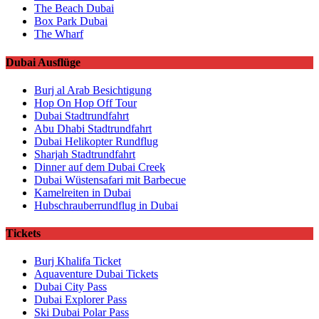
The Beach Dubai
Box Park Dubai
The Wharf
Dubai Ausflüge
Burj al Arab Besichtigung
Hop On Hop Off Tour
Dubai Stadtrundfahrt
Abu Dhabi Stadtrundfahrt
Dubai Helikopter Rundflug
Sharjah Stadtrundfahrt
Dinner auf dem Dubai Creek
Dubai Wüstensafari mit Barbecue
Kamelreiten in Dubai
Hubschrauberrundflug in Dubai
Tickets
Burj Khalifa Ticket
Aquaventure Dubai Tickets
Dubai City Pass
Dubai Explorer Pass
Ski Dubai Polar Pass