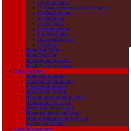
City Walk Dubai
The Walk at Jumeirah Beach Residence
The Beach Dubai
Al Seef Dubai
La Mer Dubai
The Pointe Dubai
Box Park Dubai
Dubai Marina Walk
The Wharf
Dubai Ripe Market
Dubai Duty Free
Dubai Shopping Festival
Dubai Summer Surprises
Dubai Ausflüge
Dubai Stadtrundfahrt
Abu Dhabi Stadtrundfahrt
Sharjah Stadtrundfahrt
Hop On Hop Off Tour
Hubschrauberrundflug in Dubai
Dubai Marina Yacht Tour
Burj al Arab Besichtigung
Dinner auf dem Dubai Creek
Dubai Wüstensafari mit Barbecue
Kamelreiten in Dubai
Dubai Informationen