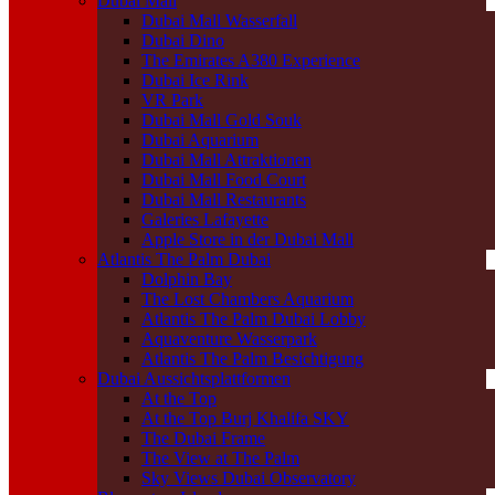
Dubai Mall
Dubai Mall Wasserfall
Dubai Dino
The Emirates A380 Experience
Dubai Ice Rink
VR Park
Dubai Mall Gold Souk
Dubai Aquarium
Dubai Mall Attraktionen
Dubai Mall Food Court
Dubai Mall Restaurants
Galeries Lafayette
Apple Store in der Dubai Mall
Atlantis The Palm Dubai
Dolphin Bay
The Lost Chambers Aquarium
Atlantis The Palm Dubai Lobby
Aquaventure Wasserpark
Atlantis The Palm Besichtigung
Dubai Aussichtsplattformen
At the Top
At the Top Burj Khalifa SKY
The Dubai Frame
The View at The Palm
Sky Views Dubai Observatory