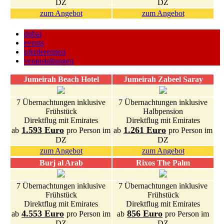
DZ
DZ
zum Angebot
zum Angebot
dubai
events
pferderennen
veranstaltungen
Jumeirah Beach Hotel
Jumeirah Zabeel Saray
7 Übernachtungen inklusive
7 Übernachtungen inklusive
Frühstück
Halbpension
Direktflug mit Emirates
Direktflug mit Emirates
1.593 Euro
1.261 Euro
ab
pro Person im
ab
pro Person im
DZ
DZ
zum Angebot
zum Angebot
Burj al Arab
Rixos The Palm
7 Übernachtungen inklusive
7 Übernachtungen inklusive
Frühstück
Frühstück
Direktflug mit Emirates
Direktflug mit Emirates
4.553 Euro
856 Euro
ab
pro Person im
ab
pro Person im
DZ
DZ