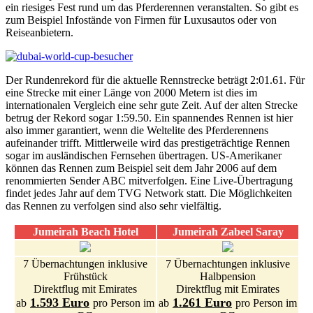
ein riesiges Fest rund um das Pferderennen veranstalten. So gibt es
zum Beispiel Infostände von Firmen für Luxusautos oder von
Reiseanbietern.
Der Rundenrekord für die aktuelle Rennstrecke beträgt 2:01.61. Für
eine Strecke mit einer Länge von 2000 Metern ist dies im
internationalen Vergleich eine sehr gute Zeit. Auf der alten Strecke
betrug der Rekord sogar 1:59.50. Ein spannendes Rennen ist hier
also immer garantiert, wenn die Weltelite des Pferderennens
aufeinander trifft. Mittlerweile wird das prestigeträchtige Rennen
sogar im ausländischen Fernsehen übertragen. US-Amerikaner
können das Rennen zum Beispiel seit dem Jahr 2006 auf dem
renommierten Sender ABC mitverfolgen. Eine Live-Übertragung
findet jedes Jahr auf dem TVG Network statt. Die Möglichkeiten
das Rennen zu verfolgen sind also sehr vielfältig.
Jumeirah Beach Hotel
Jumeirah Zabeel Saray
7 Übernachtungen inklusive
7 Übernachtungen inklusive
Frühstück
Halbpension
Direktflug mit Emirates
Direktflug mit Emirates
1.593 Euro
1.261 Euro
ab
pro Person im
ab
pro Person im