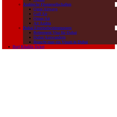
Arabische Fluggesellschaften
Qatar Airways
Gulf Air
Oman Air
Air Arabia
Dubai Einreisebestimmungen
Retirement Visa für Dubai
Dubai Auswandern
Braucht man ein Visum in Dubai
Burj Khalifa Ticket