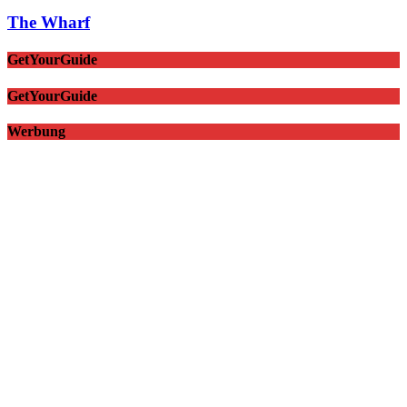
The Wharf
GetYourGuide
GetYourGuide
Werbung