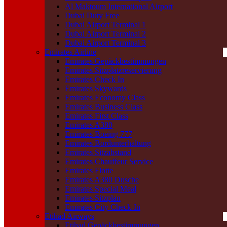
Al Maktoum International Airport
Dubai Duty Free
Dubai Airport Terminal 1
Dubai Airport Terminal 2
Dubai Airport Terminal 3
Emirates Airline
Emirates Gepäckbestimmungen
Emirates Sitzplatzreservierung
Emirates Check In
Emirates Skywards
Emirates Economy Class
Emirates Business Class
Emirates First Class
Emirates A380
Emirates Boeing 777
Emirates Bordunterhaltung
Emirates Sitzabstand
Emirates Chauffeur Service
Emirates Flotte
Emirates A380 Dusche
Emirates Special Meal
Emirates Sitzplan
Emirates City Check-In
Etihad Airways
Etihad Gepäckbestimmungen