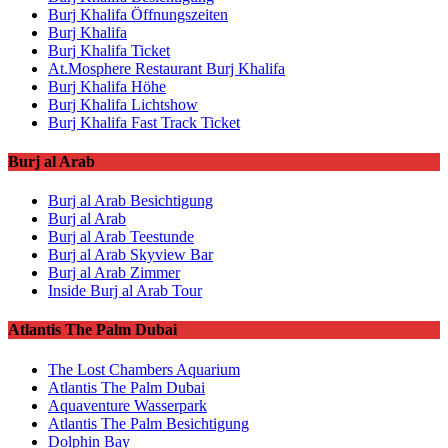
Burj Khalifa Öffnungszeiten
Burj Khalifa
Burj Khalifa Ticket
At.Mosphere Restaurant Burj Khalifa
Burj Khalifa Höhe
Burj Khalifa Lichtshow
Burj Khalifa Fast Track Ticket
Burj al Arab
Burj al Arab Besichtigung
Burj al Arab
Burj al Arab Teestunde
Burj al Arab Skyview Bar
Burj al Arab Zimmer
Inside Burj al Arab Tour
Atlantis The Palm Dubai
The Lost Chambers Aquarium
Atlantis The Palm Dubai
Aquaventure Wasserpark
Atlantis The Palm Besichtigung
Dolphin Bay