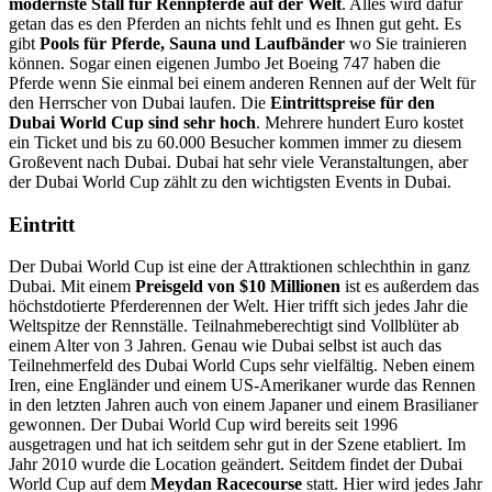
modernste Stall für Rennpferde auf der Welt
. Alles wird dafür
getan das es den Pferden an nichts fehlt und es Ihnen gut geht. Es
gibt
Pools für Pferde, Sauna und Laufbänder
wo Sie trainieren
können. Sogar einen eigenen Jumbo Jet Boeing 747 haben die
Pferde wenn Sie einmal bei einem anderen Rennen auf der Welt für
den Herrscher von Dubai laufen. Die
Eintrittspreise für den
Dubai World Cup sind sehr hoch
. Mehrere hundert Euro kostet
ein Ticket und bis zu 60.000 Besucher kommen immer zu diesem
Großevent nach Dubai. Dubai hat sehr viele Veranstaltungen, aber
der Dubai World Cup zählt zu den wichtigsten Events in Dubai.
Eintritt
Der Dubai World Cup ist eine der Attraktionen schlechthin in ganz
Dubai. Mit einem
Preisgeld von $10 Millionen
ist es außerdem das
höchstdotierte Pferderennen der Welt. Hier trifft sich jedes Jahr die
Weltspitze der Rennställe. Teilnahmeberechtigt sind Vollblüter ab
einem Alter von 3 Jahren. Genau wie Dubai selbst ist auch das
Teilnehmerfeld des Dubai World Cups sehr vielfältig. Neben einem
Iren, eine Engländer und einem US-Amerikaner wurde das Rennen
in den letzten Jahren auch von einem Japaner und einem Brasilianer
gewonnen. Der Dubai World Cup wird bereits seit 1996
ausgetragen und hat ich seitdem sehr gut in der Szene etabliert. Im
Jahr 2010 wurde die Location geändert. Seitdem findet der Dubai
World Cup auf dem
Meydan Racecourse
statt. Hier wird jedes Jahr