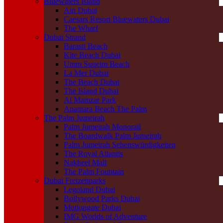
Bluewaters Island
Ain Dubai
Caesars Resort Bluewaters Dubai
The Wharf
Dubai Strand
Barasti Beach
Kite Beach Dubai
Umm Suqeim Beach
La Mer Dubai
The Beach Dubai
The Island Dubai
Al Mamzar Park
Anantara Beach The Palm
The Palm Jumeirah
Palm Jumeirah Monorail
The Boardwalk Palm Jumeirah
Palm Jumeirah Sehenswürdigkeiten
The Royal Atlantis
Nakheel Mall
The Palm Fountain
Dubai Freizeitparks
Legoland Dubai
Bollywood Parks Dubai
Motiongate Dubai
IMG Worlds of Adventure