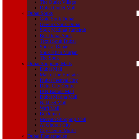
The Outlet Village
Dubai Outlet Mall
Dubai Souks
Gold Souk Dubai
Gewürz Souk Dubai
Souk Madinat Jumeirah
Bur Dubai Souk
Textil Souk Dubai
Souk al Bahar
Souk Khan Murjan
The Souk
Dubai Shopping Malls
Dubai Mall
Mall of the Emirates
Dubai Festival City
Deira City Centre
IBN Battuta Mall
Dubai Marina Mall
Nakheel Mall
Wafi Mall
BurJuman
Mercato Shopping Mall
Al Ghurair City
City Centre Mirdif
Dubai Flaniermeilen