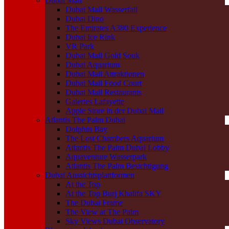
Dubai Mall
Dubai Mall Wasserfall
Dubai Dino
The Emirates A380 Experience
Dubai Ice Rink
VR Park
Dubai Mall Gold Souk
Dubai Aquarium
Dubai Mall Attraktionen
Dubai Mall Food Court
Dubai Mall Restaurants
Galeries Lafayette
Apple Store in der Dubai Mall
Atlantis The Palm Dubai
Dolphin Bay
The Lost Chambers Aquarium
Atlantis The Palm Dubai Lobby
Aquaventure Wasserpark
Atlantis The Palm Besichtigung
Dubai Aussichtsplattformen
At the Top
At the Top Burj Khalifa SKY
The Dubai Frame
The View at The Palm
Sky Views Dubai Observatory