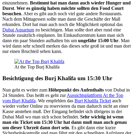
einzunehmen.
Bestimmt hat man dann auch wieder Hunger und
Durst
.
Wer es günstig haben möchte sollten den Food Court
besuchen
. Aber es gibt auch noch viel gute andere Restaurants.
Nach dem Mittagessen sollte man dann die Geschäfte der Mall
erkunden. Dort hat man auch noch die Möglichkeit optional das
Dubai Aquarium
zu besichtigen. Man sollte dort aber rund eine
Stunde zusätzlich einplanen. Im Einkaufszentrum kann man sich
dann ein paar Stunden aufhalten bis um
ungefähr 15:00 Uhr
. Man
wird dann sehr schnell merken das dieses sehr groß ist und man dort
nur einen Bruchteil sehen kann.
At the Top Burj Khalifa
Besichtigung des Burj Khalifa um 15:30 Uhr
Nun geht es weiter zum
Höhepunkt des Aufenthalts
von Dubai in
24 Stunden. Das heißt es geht zur
Aussichtsplattform At the Top
vom Burj Khalifa
. Wir empfehlen das
Burj Khalifa Ticket
auch
wieder vorher Online zu reservieren da man dadurch nicht an einer
Kasse anstehen muß. Der Eingang befindet sich übrigens in der
Dubai Mall wo man sich schon befindet.
Sehr wichtig ist wenn
man ein Ticket um 15:30 Uhr hat dann muß man auch genau
um dieser Uhrzeit dann dort sein
. Es gibt dann eine kurze
Sicherheitskontrolle und man fährt mit den schnellsten Aufzügen der