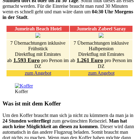
Stunden dort ist oder bis zu 30 Tage
. Somit muß dieses als erstes
gemacht werden. Für die Einreise braucht man rund 30 Minuten
wenn es schnell geht und man wäre dann um
04:30 Uhr Morgens
in der Stadt
.
Jumeirah Beach Hotel
Jumeirah Zabeel Saray
7 Übernachtungen inklusive
7 Übernachtungen inklusive
Frühstück
Halbpension
Direktflug mit Emirates
Direktflug mit Emirates
1.593 Euro
1.261 Euro
ab
pro Person im
ab
pro Person im
DZ
DZ
zum Angebot
zum Angebot
Koffer
Was ist mit dem Koffer
Um den Koffer braucht man sich ja nicht zu kümmern da man ja in
24 Stunden weiterfliegt
zum gewünschten Reiseziel.
Man hat
auch keine Möglichkeit an diesen zu kommen
. Dieser wird dann
automatisch in das andere Flugzeug beladen. Somit braucht man
dort nichts zu machen. Wenn man den Koffer haben möchte dann