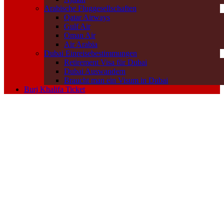
Arabische Fluggesellschaften
Qatar Airways
Gulf Air
Oman Air
Air Arabia
Dubai Einreisebestimmungen
Retirement Visa für Dubai
Dubai Auswandern
Braucht man ein Visum in Dubai
Burj Khalifa Ticket