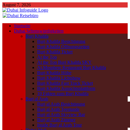
August 7, 2026
Startseite
Dubai Sehenswürdigkeiten
Burj Khalifa
Burj Khalifa Besichtigung
Burj Khalifa Öffnungszeiten
Burj Khalifa Ticket
At the Top
At the Top Burj Khalifa SKY
At.Mosphere Restaurant Burj Khalifa
Burj Khalifa Höhe
Burj Khalifa Lichtshow
Burj Khalifa Fast Track Ticket
Burj Khalifa Aussichtsplattform
10 Fakten zum Burj Khalifa
Burj al Arab
Burj al Arab Besichtigung
Burj al Arab Teestunde
Burj al Arab Skyview Bar
Burj al Arab Zimmer
Inside Burj al Arab Tour