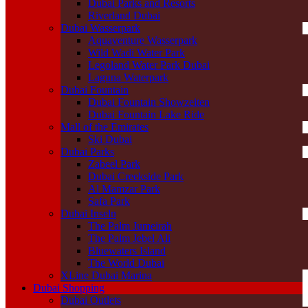
Dubai Parks and Resorts
Riverland Dubai
Dubai Wasserpark
Aquaventure Wasserpark
Wild Wadi Water Park
Legoland Water Park Dubai
Laguna Waterpark
Dubai Fountain
Dubai Fountain Showzeiten
Dubai Fountain Lake Ride
Mall of the Emirates
Ski Dubai
Dubai Parks
Zabeel Park
Dubai Creekside Park
Al Mamzar Park
Safa Park
Dubai Inseln
The Palm Jumeirah
The Palm Jebel Ali
Bluewaters Island
The World Dubai
XLine Dubai Marina
Dubai Shopping
Dubai Outlets