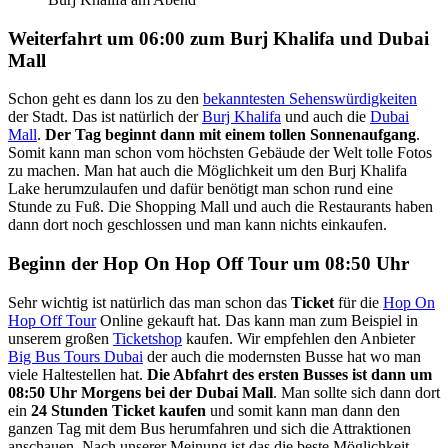
Weiterfahrt um 06:00 zum Burj Khalifa und Dubai
Mall
Schon geht es dann los zu den
bekanntesten Sehenswürdigkeiten
der Stadt. Das ist natürlich der
Burj Khalifa
und auch die
Dubai
Mall
.
Der Tag beginnt dann mit einem tollen Sonnenaufgang
.
Somit kann man schon vom höchsten Gebäude der Welt tolle Fotos
zu machen. Man hat auch die Möglichkeit um den Burj Khalifa
Lake herumzulaufen und dafür benötigt man schon rund eine
Stunde zu Fuß. Die Shopping Mall und auch die Restaurants haben
dann dort noch geschlossen und man kann nichts einkaufen.
Beginn der Hop On Hop Off Tour um 08:50 Uhr
Sehr wichtig ist natürlich das man schon das
Ticket
für die
Hop On
Hop Off Tour
Online gekauft hat. Das kann man zum Beispiel in
unserem großen
Ticketshop
kaufen. Wir empfehlen den Anbieter
Big Bus Tours Dubai
der auch die modernsten Busse hat wo man
viele Haltestellen hat.
Die Abfahrt des ersten Busses ist dann um
08:50 Uhr Morgens bei der Dubai Mall
. Man sollte sich dann dort
ein
24 Stunden Ticket kaufen
und somit kann man dann den
ganzen Tag mit dem Bus herumfahren und sich die Attraktionen
anschauen. Nach unserer Meinung ist das die beste Möglichkeit