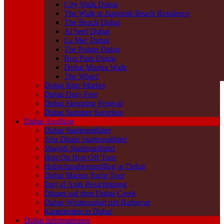
City Walk Dubai
The Walk at Jumeirah Beach Residence
The Beach Dubai
Al Seef Dubai
La Mer Dubai
The Pointe Dubai
Box Park Dubai
Dubai Marina Walk
The Wharf
Dubai Ripe Market
Dubai Duty Free
Dubai Shopping Festival
Dubai Summer Surprises
Dubai Ausflüge
Dubai Stadtrundfahrt
Abu Dhabi Stadtrundfahrt
Sharjah Stadtrundfahrt
Hop On Hop Off Tour
Hubschrauberrundflug in Dubai
Dubai Marina Yacht Tour
Burj al Arab Besichtigung
Dinner auf dem Dubai Creek
Dubai Wüstensafari mit Barbecue
Kamelreiten in Dubai
Dubai Informationen