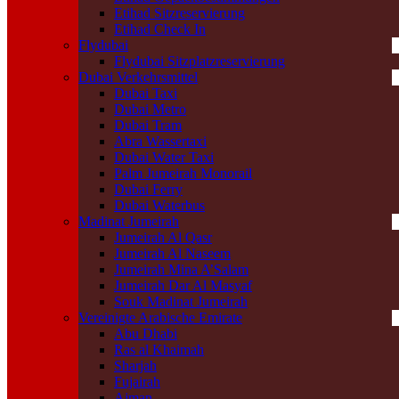
Etihad Sitzreservierung
Etihad Check In
Flydubai
Flydubai Sitzplatzreservierung
Dubai Verkehrsmittel
Dubai Taxi
Dubai Metro
Dubai Tram
Abra Wassertaxi
Dubai Water Taxi
Palm Jumeirah Monorail
Dubai Ferry
Dubai Waterbus
Madinat Jumeirah
Jumeirah Al Qasr
Jumeirah Al Naseem
Jumeirah Mina A’Salam
Jumeirah Dar Al Masyaf
Souk Madinat Jumeirah
Vereinigte Arabische Emirate
Abu Dhabi
Ras al Khaimah
Sharjah
Fujairah
Ajman