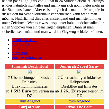
hat ein paar Highlights von Dubai in 24 Stunden erlebt. Allerdings
ist dies natürlich nicht alles und man kann sich noch vieles mehr in
der Stadt anschauen. Aber es ist möglich das man die Metropole in
dieser Zeit im Schnelldurchlauf kennenlernen kann wenn man
möchte. Natürlich ist dies alles anstrengend und man steht immer
unter Zeitdruck. Wer es etwas entspannter haben möchte sollte dort
einen Stopover von ein paar Tagen einplanen. Dann ist man
sicherlich sehr müde und man wird im Flugzeug schlafen können.
atlantis the palm
burj khalifa
dubai
dubai mall
sehenswürdigkeiten
Jumeirah Beach Hotel
Jumeirah Zabeel Saray
7 Übernachtungen inklusive
7 Übernachtungen inklusive
Frühstück
Halbpension
Direktflug mit Emirates
Direktflug mit Emirates
1.593 Euro
1.261 Euro
ab
pro Person im
ab
pro Person im
DZ
DZ
zum Angebot
zum Angebot
Burj al Arab
Rixos The Palm