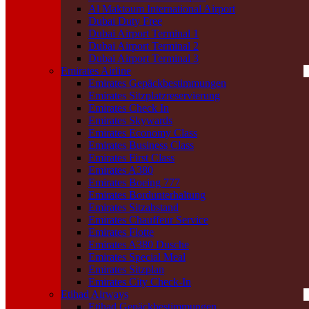
Al Maktoum International Airport
Dubai Duty Free
Dubai Airport Terminal 1
Dubai Airport Terminal 2
Dubai Airport Terminal 3
Emirates Airline
Emirates Gepäckbestimmungen
Emirates Sitzplatzreservierung
Emirates Check In
Emirates Skywards
Emirates Economy Class
Emirates Business Class
Emirates First Class
Emirates A380
Emirates Boeing 777
Emirates Bordunterhaltung
Emirates Sitzabstand
Emirates Chauffeur Service
Emirates Flotte
Emirates A380 Dusche
Emirates Special Meal
Emirates Sitzplan
Emirates City Check-In
Etihad Airways
Etihad Gepäckbestimmungen