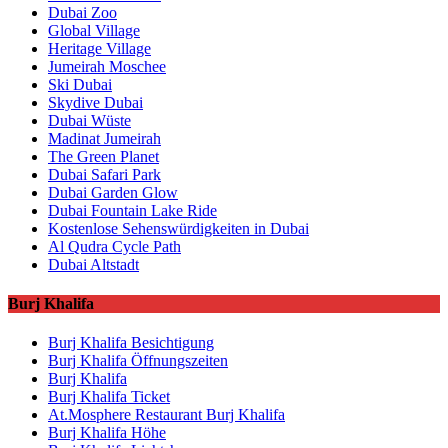
Dubai Zoo
Global Village
Heritage Village
Jumeirah Moschee
Ski Dubai
Skydive Dubai
Dubai Wüste
Madinat Jumeirah
The Green Planet
Dubai Safari Park
Dubai Garden Glow
Dubai Fountain Lake Ride
Kostenlose Sehenswürdigkeiten in Dubai
Al Qudra Cycle Path
Dubai Altstadt
Burj Khalifa
Burj Khalifa Besichtigung
Burj Khalifa Öffnungszeiten
Burj Khalifa
Burj Khalifa Ticket
At.Mosphere Restaurant Burj Khalifa
Burj Khalifa Höhe