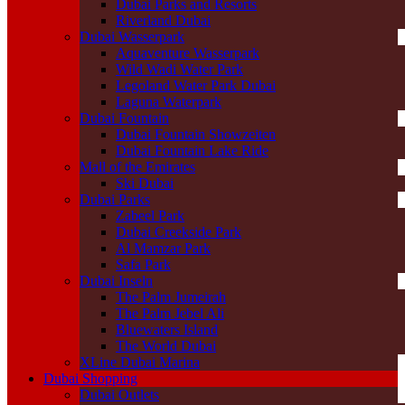
Dubai Parks and Resorts
Riverland Dubai
Dubai Wasserpark
Aquaventure Wasserpark
Wild Wadi Water Park
Legoland Water Park Dubai
Laguna Waterpark
Dubai Fountain
Dubai Fountain Showzeiten
Dubai Fountain Lake Ride
Mall of the Emirates
Ski Dubai
Dubai Parks
Zabeel Park
Dubai Creekside Park
Al Mamzar Park
Safa Park
Dubai Inseln
The Palm Jumeirah
The Palm Jebel Ali
Bluewaters Island
The World Dubai
XLine Dubai Marina
Dubai Shopping
Dubai Outlets