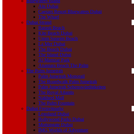
Bluewaters Island
Ain Dubai
Caesars Resort Bluewaters Dubai
The Wharf
Dubai Strand
Barasti Beach
Kite Beach Dubai
Umm Suqeim Beach
La Mer Dubai
The Beach Dubai
The Island Dubai
Al Mamzar Park
Anantara Beach The Palm
The Palm Jumeirah
Palm Jumeirah Monorail
The Boardwalk Palm Jumeirah
Palm Jumeirah Sehenswürdigkeiten
The Royal Atlantis
Nakheel Mall
The Palm Fountain
Dubai Freizeitparks
Legoland Dubai
Bollywood Parks Dubai
Motiongate Dubai
IMG Worlds of Adventure