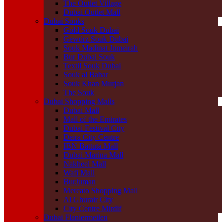
The Outlet Village
Dubai Outlet Mall
Dubai Souks
Gold Souk Dubai
Gewürz Souk Dubai
Souk Madinat Jumeirah
Bur Dubai Souk
Textil Souk Dubai
Souk al Bahar
Souk Khan Murjan
The Souk
Dubai Shopping Malls
Dubai Mall
Mall of the Emirates
Dubai Festival City
Deira City Centre
IBN Battuta Mall
Dubai Marina Mall
Nakheel Mall
Wafi Mall
BurJuman
Mercato Shopping Mall
Al Ghurair City
City Centre Mirdif
Dubai Flaniermeilen