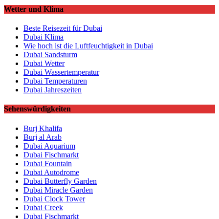
Wetter und Klima
Beste Reisezeit für Dubai
Dubai Klima
Wie hoch ist die Luftfeuchtigkeit in Dubai
Dubai Sandsturm
Dubai Wetter
Dubai Wassertemperatur
Dubai Temperaturen
Dubai Jahreszeiten
Sehenswürdigkeiten
Burj Khalifa
Burj al Arab
Dubai Aquarium
Dubai Fischmarkt
Dubai Fountain
Dubai Autodrome
Dubai Butterfly Garden
Dubai Miracle Garden
Dubai Clock Tower
Dubai Creek
Dubai Fischmarkt