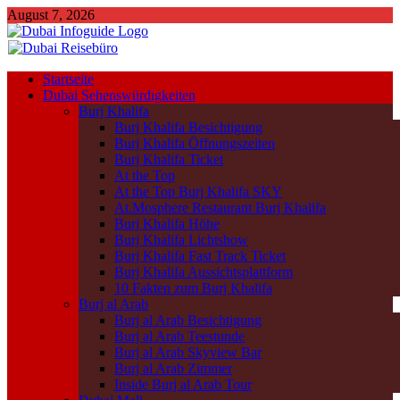
August 7, 2026
Startseite
Dubai Sehenswürdigkeiten
Burj Khalifa
Burj Khalifa Besichtigung
Burj Khalifa Öffnungszeiten
Burj Khalifa Ticket
At the Top
At the Top Burj Khalifa SKY
At.Mosphere Restaurant Burj Khalifa
Burj Khalifa Höhe
Burj Khalifa Lichtshow
Burj Khalifa Fast Track Ticket
Burj Khalifa Aussichtsplattform
10 Fakten zum Burj Khalifa
Burj al Arab
Burj al Arab Besichtigung
Burj al Arab Teestunde
Burj al Arab Skyview Bar
Burj al Arab Zimmer
Inside Burj al Arab Tour