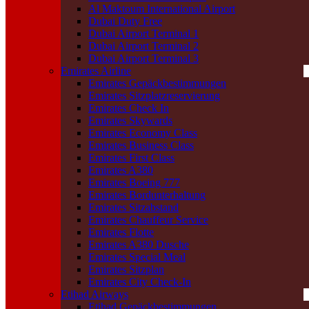
Al Maktoum International Airport
Dubai Duty Free
Dubai Airport Terminal 1
Dubai Airport Terminal 2
Dubai Airport Terminal 3
Emirates Airline
Emirates Gepäckbestimmungen
Emirates Sitzplatzreservierung
Emirates Check In
Emirates Skywards
Emirates Economy Class
Emirates Business Class
Emirates First Class
Emirates A380
Emirates Boeing 777
Emirates Bordunterhaltung
Emirates Sitzabstand
Emirates Chauffeur Service
Emirates Flotte
Emirates A380 Dusche
Emirates Special Meal
Emirates Sitzplan
Emirates City Check-In
Etihad Airways
Etihad Gepäckbestimmungen