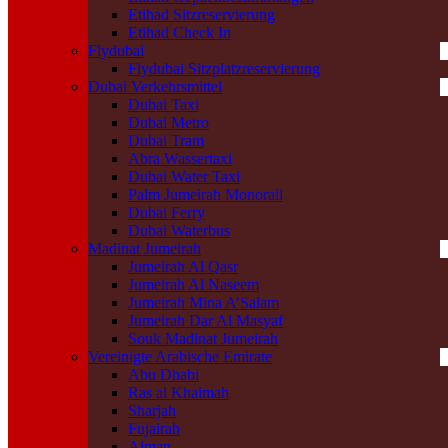
Etihad Sitzreservierung
Etihad Check In
Flydubai
Flydubai Sitzplatzreservierung
Dubai Verkehrsmittel
Dubai Taxi
Dubai Metro
Dubai Tram
Abra Wassertaxi
Dubai Water Taxi
Palm Jumeirah Monorail
Dubai Ferry
Dubai Waterbus
Madinat Jumeirah
Jumeirah Al Qasr
Jumeirah Al Naseem
Jumeirah Mina A’Salam
Jumeirah Dar Al Masyaf
Souk Madinat Jumeirah
Vereinigte Arabische Emirate
Abu Dhabi
Ras al Khaimah
Sharjah
Fujairah
Ajman