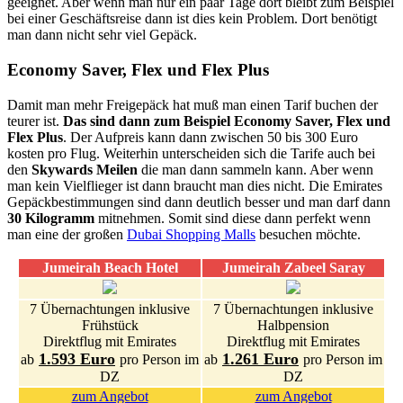
geeignet. Aber wenn man nur ein paar Tage dort bleibt zum Beispiel
bei einer Geschäftsreise dann ist dies kein Problem. Dort benötigt
man dann nicht sehr viel Gepäck.
Economy Saver, Flex und Flex Plus
Damit man mehr Freigepäck hat muß man einen Tarif buchen der
teurer ist.
Das sind dann zum Beispiel Economy Saver, Flex und
Flex Plus
. Der Aufpreis kann dann zwischen 50 bis 300 Euro
kosten pro Flug. Weiterhin unterscheiden sich die Tarife auch bei
den
Skywards Meilen
die man dann sammeln kann. Aber wenn
man kein Vielflieger ist dann braucht man dies nicht. Die Emirates
Gepäckbestimmungen sind dann deutlich besser und man darf dann
30 Kilogramm
mitnehmen. Somit sind diese dann perfekt wenn
man eine der großen
Dubai Shopping Malls
besuchen möchte.
Jumeirah Beach Hotel
Jumeirah Zabeel Saray
7 Übernachtungen inklusive
7 Übernachtungen inklusive
Frühstück
Halbpension
Direktflug mit Emirates
Direktflug mit Emirates
1.593 Euro
1.261 Euro
ab
pro Person im
ab
pro Person im
DZ
DZ
zum Angebot
zum Angebot