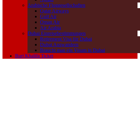
Arabische Fluggesellschaften
Qatar Airways
Gulf Air
Oman Air
Air Arabia
Dubai Einreisebestimmungen
Retirement Visa für Dubai
Dubai Auswandern
Braucht man ein Visum in Dubai
Burj Khalifa Ticket