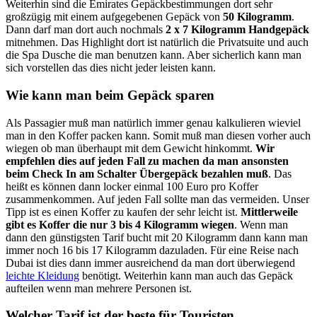
Weiterhin sind die Emirates Gepäckbestimmungen dort sehr
großzügig mit einem aufgegebenen Gepäck von
50 Kilogramm
.
Dann darf man dort auch nochmals
2 x 7 Kilogramm Handgepäck
mitnehmen. Das Highlight dort ist natürlich die Privatsuite und auch
die Spa Dusche die man benutzen kann. Aber sicherlich kann man
sich vorstellen das dies nicht jeder leisten kann.
Wie kann man beim Gepäck sparen
Als Passagier muß man natürlich immer genau kalkulieren wieviel
man in den Koffer packen kann. Somit muß man diesen vorher auch
wiegen ob man überhaupt mit dem Gewicht hinkommt.
Wir
empfehlen dies auf jeden Fall zu machen da man ansonsten
beim Check In am Schalter Übergepäck bezahlen muß
. Das
heißt es können dann locker einmal 100 Euro pro Koffer
zusammenkommen. Auf jeden Fall sollte man das vermeiden. Unser
Tipp ist es einen Koffer zu kaufen der sehr leicht ist.
Mittlerweile
gibt es Koffer die nur 3 bis 4 Kilogramm wiegen
. Wenn man
dann den günstigsten Tarif bucht mit 20 Kilogramm dann kann man
immer noch 16 bis 17 Kilogramm dazuladen. Für eine Reise nach
Dubai ist dies dann immer ausreichend da man dort überwiegend
leichte Kleidung
benötigt. Weiterhin kann man auch das Gepäck
aufteilen wenn man mehrere Personen ist.
Welcher Tarif ist der beste für Touristen