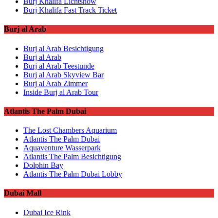
Burj Khalifa Lichtshow
Burj Khalifa Fast Track Ticket
Burj al Arab
Burj al Arab Besichtigung
Burj al Arab
Burj al Arab Teestunde
Burj al Arab Skyview Bar
Burj al Arab Zimmer
Inside Burj al Arab Tour
Atlantis The Palm Dubai
The Lost Chambers Aquarium
Atlantis The Palm Dubai
Aquaventure Wasserpark
Atlantis The Palm Besichtigung
Dolphin Bay
Atlantis The Palm Dubai Lobby
Dubai Mall
Dubai Ice Rink