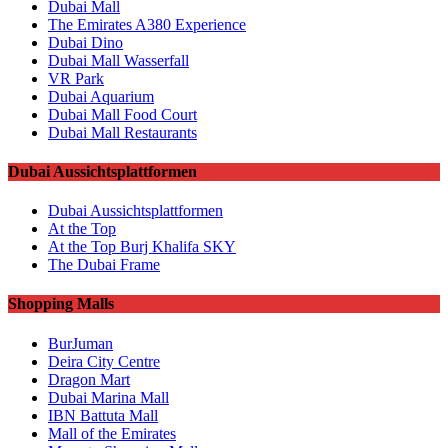
Dubai Mall
The Emirates A380 Experience
Dubai Dino
Dubai Mall Wasserfall
VR Park
Dubai Aquarium
Dubai Mall Food Court
Dubai Mall Restaurants
Dubai Aussichtsplattformen
Dubai Aussichtsplattformen
At the Top
At the Top Burj Khalifa SKY
The Dubai Frame
Shopping Malls
BurJuman
Deira City Centre
Dragon Mart
Dubai Marina Mall
IBN Battuta Mall
Mall of the Emirates