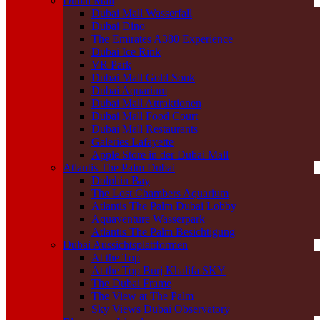
Dubai Mall
Dubai Mall Wasserfall
Dubai Dino
The Emirates A380 Experience
Dubai Ice Rink
VR Park
Dubai Mall Gold Souk
Dubai Aquarium
Dubai Mall Attraktionen
Dubai Mall Food Court
Dubai Mall Restaurants
Galeries Lafayette
Apple Store in der Dubai Mall
Atlantis The Palm Dubai
Dolphin Bay
The Lost Chambers Aquarium
Atlantis The Palm Dubai Lobby
Aquaventure Wasserpark
Atlantis The Palm Besichtigung
Dubai Aussichtsplattformen
At the Top
At the Top Burj Khalifa SKY
The Dubai Frame
The View at The Palm
Sky Views Dubai Observatory