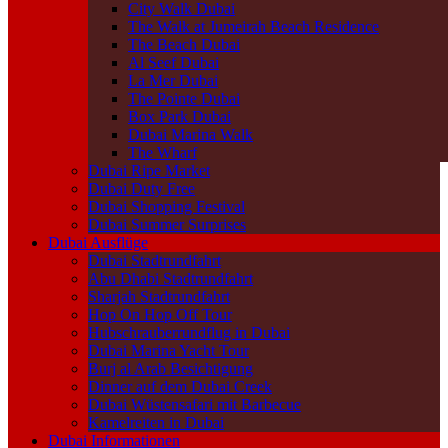
City Walk Dubai
The Walk at Jumeirah Beach Residence
The Beach Dubai
Al Seef Dubai
La Mer Dubai
The Pointe Dubai
Box Park Dubai
Dubai Marina Walk
The Wharf
Dubai Ripe Market
Dubai Duty Free
Dubai Shopping Festival
Dubai Summer Surprises
Dubai Ausflüge
Dubai Stadtrundfahrt
Abu Dhabi Stadtrundfahrt
Sharjah Stadtrundfahrt
Hop On Hop Off Tour
Hubschrauberrundflug in Dubai
Dubai Marina Yacht Tour
Burj al Arab Besichtigung
Dinner auf dem Dubai Creek
Dubai Wüstensafari mit Barbecue
Kamelreiten in Dubai
Dubai Informationen