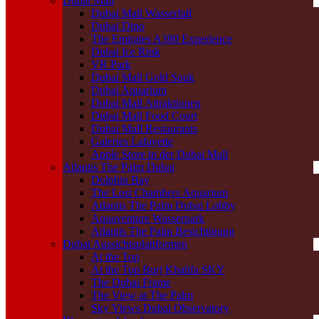
Dubai Mall
Dubai Mall Wasserfall
Dubai Dino
The Emirates A380 Experience
Dubai Ice Rink
VR Park
Dubai Mall Gold Souk
Dubai Aquarium
Dubai Mall Attraktionen
Dubai Mall Food Court
Dubai Mall Restaurants
Galeries Lafayette
Apple Store in der Dubai Mall
Atlantis The Palm Dubai
Dolphin Bay
The Lost Chambers Aquarium
Atlantis The Palm Dubai Lobby
Aquaventure Wasserpark
Atlantis The Palm Besichtigung
Dubai Aussichtsplattformen
At the Top
At the Top Burj Khalifa SKY
The Dubai Frame
The View at The Palm
Sky Views Dubai Observatory