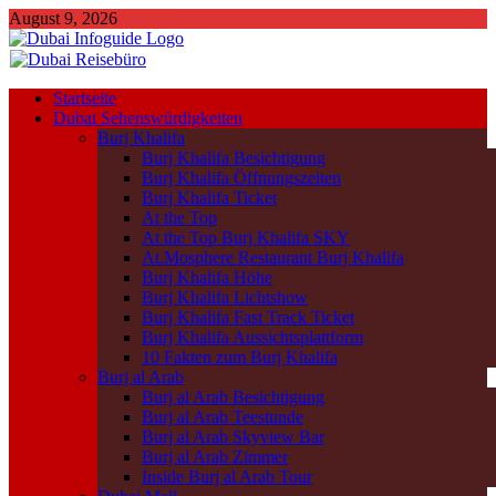
August 9, 2026
Startseite
Dubai Sehenswürdigkeiten
Burj Khalifa
Burj Khalifa Besichtigung
Burj Khalifa Öffnungszeiten
Burj Khalifa Ticket
At the Top
At the Top Burj Khalifa SKY
At.Mosphere Restaurant Burj Khalifa
Burj Khalifa Höhe
Burj Khalifa Lichtshow
Burj Khalifa Fast Track Ticket
Burj Khalifa Aussichtsplattform
10 Fakten zum Burj Khalifa
Burj al Arab
Burj al Arab Besichtigung
Burj al Arab Teestunde
Burj al Arab Skyview Bar
Burj al Arab Zimmer
Inside Burj al Arab Tour