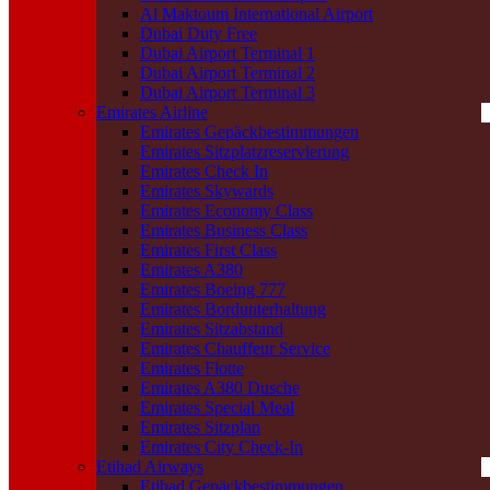
Al Maktoum International Airport
Dubai Duty Free
Dubai Airport Terminal 1
Dubai Airport Terminal 2
Dubai Airport Terminal 3
Emirates Airline
Emirates Gepäckbestimmungen
Emirates Sitzplatzreservierung
Emirates Check In
Emirates Skywards
Emirates Economy Class
Emirates Business Class
Emirates First Class
Emirates A380
Emirates Boeing 777
Emirates Bordunterhaltung
Emirates Sitzabstand
Emirates Chauffeur Service
Emirates Flotte
Emirates A380 Dusche
Emirates Special Meal
Emirates Sitzplan
Emirates City Check-In
Etihad Airways
Etihad Gepäckbestimmungen