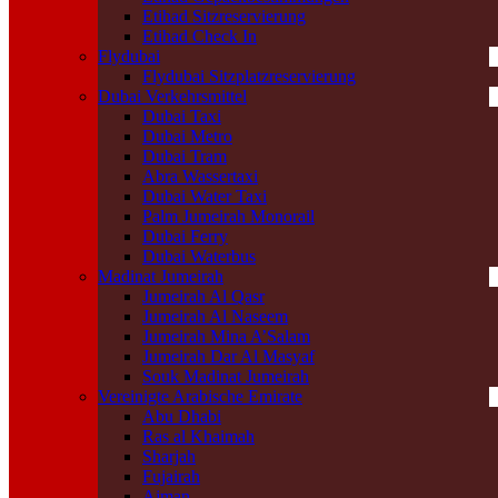
Etihad Sitzreservierung
Etihad Check In
Flydubai
Flydubai Sitzplatzreservierung
Dubai Verkehrsmittel
Dubai Taxi
Dubai Metro
Dubai Tram
Abra Wassertaxi
Dubai Water Taxi
Palm Jumeirah Monorail
Dubai Ferry
Dubai Waterbus
Madinat Jumeirah
Jumeirah Al Qasr
Jumeirah Al Naseem
Jumeirah Mina A’Salam
Jumeirah Dar Al Masyaf
Souk Madinat Jumeirah
Vereinigte Arabische Emirate
Abu Dhabi
Ras al Khaimah
Sharjah
Fujairah
Ajman