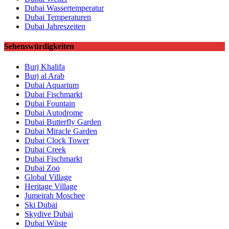
Dubai Wassertemperatur
Dubai Temperaturen
Dubai Jahreszeiten
Sehenswürdigkeiten
Burj Khalifa
Burj al Arab
Dubai Aquarium
Dubai Fischmarkt
Dubai Fountain
Dubai Autodrome
Dubai Butterfly Garden
Dubai Miracle Garden
Dubai Clock Tower
Dubai Creek
Dubai Fischmarkt
Dubai Zoo
Global Village
Heritage Village
Jumeirah Moschee
Ski Dubai
Skydive Dubai
Dubai Wüste