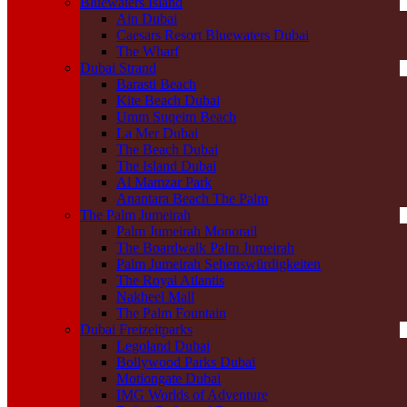
Bluewaters Island
Ain Dubai
Caesars Resort Bluewaters Dubai
The Wharf
Dubai Strand
Barasti Beach
Kite Beach Dubai
Umm Suqeim Beach
La Mer Dubai
The Beach Dubai
The Island Dubai
Al Mamzar Park
Anantara Beach The Palm
The Palm Jumeirah
Palm Jumeirah Monorail
The Boardwalk Palm Jumeirah
Palm Jumeirah Sehenswürdigkeiten
The Royal Atlantis
Nakheel Mall
The Palm Fountain
Dubai Freizeitparks
Legoland Dubai
Bollywood Parks Dubai
Motiongate Dubai
IMG Worlds of Adventure