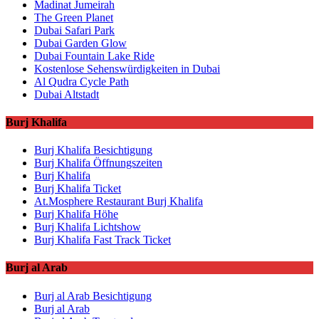
Madinat Jumeirah
The Green Planet
Dubai Safari Park
Dubai Garden Glow
Dubai Fountain Lake Ride
Kostenlose Sehenswürdigkeiten in Dubai
Al Qudra Cycle Path
Dubai Altstadt
Burj Khalifa
Burj Khalifa Besichtigung
Burj Khalifa Öffnungszeiten
Burj Khalifa
Burj Khalifa Ticket
At.Mosphere Restaurant Burj Khalifa
Burj Khalifa Höhe
Burj Khalifa Lichtshow
Burj Khalifa Fast Track Ticket
Burj al Arab
Burj al Arab Besichtigung
Burj al Arab