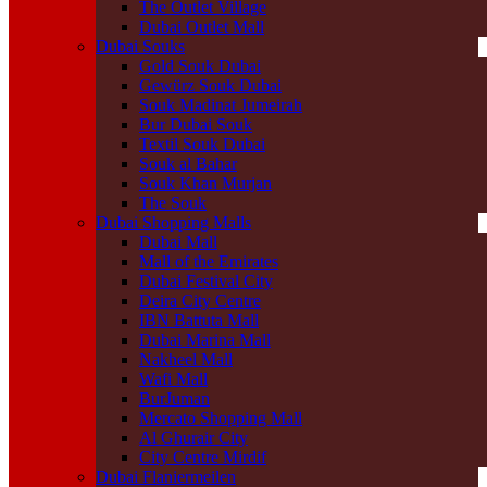
The Outlet Village
Dubai Outlet Mall
Dubai Souks
Gold Souk Dubai
Gewürz Souk Dubai
Souk Madinat Jumeirah
Bur Dubai Souk
Textil Souk Dubai
Souk al Bahar
Souk Khan Murjan
The Souk
Dubai Shopping Malls
Dubai Mall
Mall of the Emirates
Dubai Festival City
Deira City Centre
IBN Battuta Mall
Dubai Marina Mall
Nakheel Mall
Wafi Mall
BurJuman
Mercato Shopping Mall
Al Ghurair City
City Centre Mirdif
Dubai Flaniermeilen