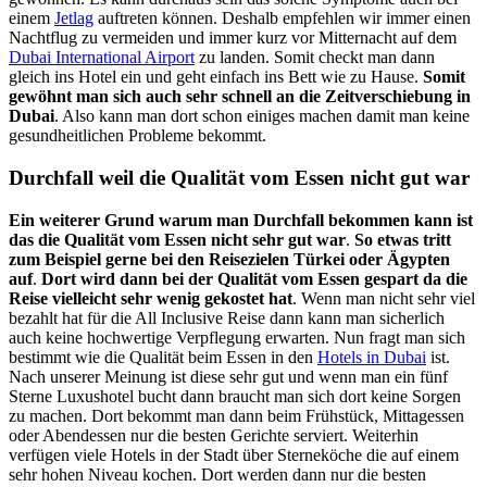
einem
Jetlag
auftreten können. Deshalb empfehlen wir immer einen
Nachtflug zu vermeiden und immer kurz vor Mitternacht auf dem
Dubai International Airport
zu landen. Somit checkt man dann
gleich ins Hotel ein und geht einfach ins Bett wie zu Hause.
Somit
gewöhnt man sich auch sehr schnell an die Zeitverschiebung in
Dubai
. Also kann man dort schon einiges machen damit man keine
gesundheitlichen Probleme bekommt.
Durchfall weil die Qualität vom Essen nicht gut war
Ein weiterer Grund warum man Durchfall bekommen kann ist
das die Qualität vom Essen nicht sehr gut war
.
So etwas tritt
zum Beispiel gerne bei den Reisezielen Türkei oder Ägypten
auf
.
Dort wird dann bei der Qualität vom Essen gespart da die
Reise vielleicht sehr wenig gekostet hat
. Wenn man nicht sehr viel
bezahlt hat für die All Inclusive Reise dann kann man sicherlich
auch keine hochwertige Verpflegung erwarten. Nun fragt man sich
bestimmt wie die Qualität beim Essen in den
Hotels in Dubai
ist.
Nach unserer Meinung ist diese sehr gut und wenn man ein fünf
Sterne Luxushotel bucht dann braucht man sich dort keine Sorgen
zu machen. Dort bekommt man dann beim Frühstück, Mittagessen
oder Abendessen nur die besten Gerichte serviert. Weiterhin
verfügen viele Hotels in der Stadt über Sterneköche die auf einem
sehr hohen Niveau kochen. Dort werden dann nur die besten