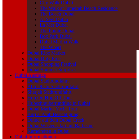
City Walk Dubai
The Walk at Jumeirah Beach Residence
The Beach Dubai
Al Seef Dubai
La Mer Dubai
The Pointe Dubai
Box Park Dubai
Dubai Marina Walk
The Wharf
Dubai Ripe Market
Dubai Duty Free
Dubai Shopping Festival
Dubai Summer Surprises
Dubai Ausflüge
Dubai Stadtrundfahrt
Abu Dhabi Stadtrundfahrt
Sharjah Stadtrundfahrt
Hop On Hop Off Tour
Hubschrauberrundflug in Dubai
Dubai Marina Yacht Tour
Burj al Arab Besichtigung
Dinner auf dem Dubai Creek
Dubai Wüstensafari mit Barbecue
Kamelreiten in Dubai
Dubai Informationen