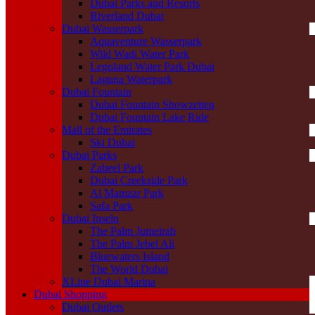
Dubai Parks and Resorts
Riverland Dubai
Dubai Wasserpark
Aquaventure Wasserpark
Wild Wadi Water Park
Legoland Water Park Dubai
Laguna Waterpark
Dubai Fountain
Dubai Fountain Showzeiten
Dubai Fountain Lake Ride
Mall of the Emirates
Ski Dubai
Dubai Parks
Zabeel Park
Dubai Creekside Park
Al Mamzar Park
Safa Park
Dubai Inseln
The Palm Jumeirah
The Palm Jebel Ali
Bluewaters Island
The World Dubai
XLine Dubai Marina
Dubai Shopping
Dubai Outlets