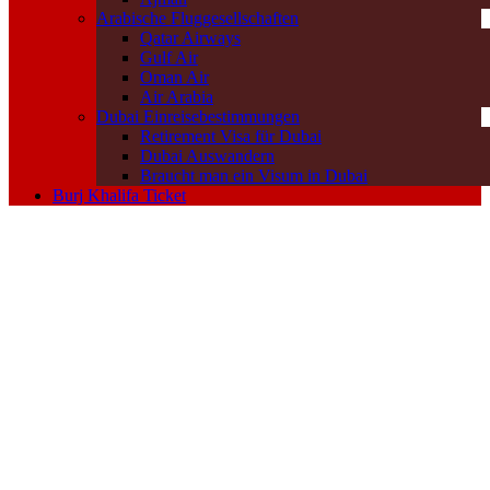
Arabische Fluggesellschaften
Qatar Airways
Gulf Air
Oman Air
Air Arabia
Dubai Einreisebestimmungen
Retirement Visa für Dubai
Dubai Auswandern
Braucht man ein Visum in Dubai
Burj Khalifa Ticket