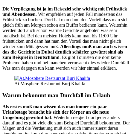
Die Verpflegung ist ja im Reiseziel sehr wichtig mit Frühstück
und Abendessen
. Wir empfehlen auf jeden Fall mindestens das
Frühstück zu buchen. Dort hat man dann den Vorteil dass man sich
gleich früh am Morgen schon am Buffet bedienen kann. Weiterhin
werden dort auch schon warme Gerichte angeboten was sehr
praktisch ist. Bei den meisten Hotels kann man bis 11:00 Uhr
frühstücken und dann hat man den Vorteil das man nicht gleich
wieder zum Mittagessen muß.
Allerdings muß man auch wissen
das die Gerichte in Dubai deutlich schärfer gewürzt sind als
zum Beispiel in Deutschland
. Es gibt Touristen die dort keine
Probleme haben und bei manchen verursacht dies wieder Durchfall.
Was man dagegen tun kann werden wir hier einmal erklären.
At.Mosphere Restaurant Burj Khalifa
Warum bekommt man Durchfall im Urlaub
Als erstes muß man wissen das man immer ein paar
Urlaubstage braucht bis sich der Körper an die neue
Umgebung gewöhnt hat
. Weiterhin reagiert dort jeder anders
darauf und es gibt viele die zum Beispiel Durchfall bekommen. Der
Magen und die Verdauung muß sich auch immer zuerst daran
gewöhnen. Es kann durchaus sein das solche Symptome auch bei