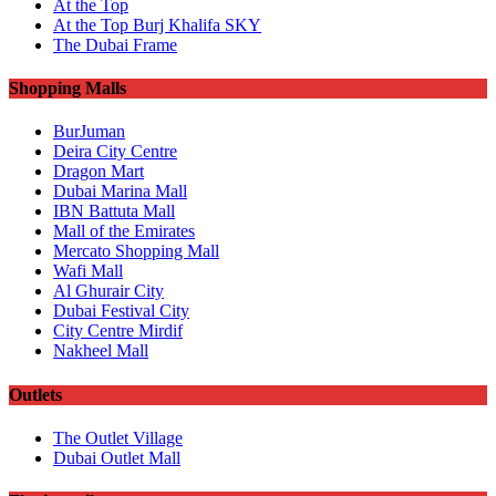
At the Top
At the Top Burj Khalifa SKY
The Dubai Frame
Shopping Malls
BurJuman
Deira City Centre
Dragon Mart
Dubai Marina Mall
IBN Battuta Mall
Mall of the Emirates
Mercato Shopping Mall
Wafi Mall
Al Ghurair City
Dubai Festival City
City Centre Mirdif
Nakheel Mall
Outlets
The Outlet Village
Dubai Outlet Mall