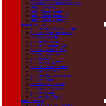
Al Maktoum International Airport
Dubai Duty Free
Dubai Airport Terminal 1
Dubai Airport Terminal 2
Dubai Airport Terminal 3
Emirates Airline
Emirates Gepäckbestimmungen
Emirates Sitzplatzreservierung
Emirates Check In
Emirates Skywards
Emirates Economy Class
Emirates Business Class
Emirates First Class
Emirates A380
Emirates Boeing 777
Emirates Bordunterhaltung
Emirates Sitzabstand
Emirates Chauffeur Service
Emirates Flotte
Emirates A380 Dusche
Emirates Special Meal
Emirates Sitzplan
Emirates City Check-In
Etihad Airways
Etihad Gepäckbestimmungen