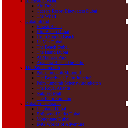
Bluewaters Island
Ain Dubai
Caesars Resort Bluewaters Dubai
The Wharf
Dubai Strand
Barasti Beach
Kite Beach Dubai
Umm Suqeim Beach
La Mer Dubai
The Beach Dubai
The Island Dubai
Al Mamzar Park
Anantara Beach The Palm
The Palm Jumeirah
Palm Jumeirah Monorail
The Boardwalk Palm Jumeirah
Palm Jumeirah Sehenswürdigkeiten
The Royal Atlantis
Nakheel Mall
The Palm Fountain
Dubai Freizeitparks
Legoland Dubai
Bollywood Parks Dubai
Motiongate Dubai
IMG Worlds of Adventure