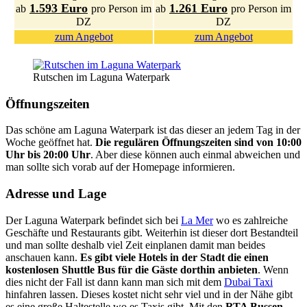
1.593 Euro
1.261 Euro
ab
pro Person im
ab
pro Person im
DZ
DZ
zum Angebot
zum Angebot
Rutschen im Laguna Waterpark
Öffnungszeiten
Das schöne am Laguna Waterpark ist das dieser an jedem Tag in der
Woche geöffnet hat.
Die regulären Öffnungszeiten sind von 10:00
Uhr bis 20:00 Uhr
. Aber diese können auch einmal abweichen und
man sollte sich vorab auf der Homepage informieren.
Adresse und Lage
Der Laguna Waterpark befindet sich bei
La Mer
wo es zahlreiche
Geschäfte und Restaurants gibt. Weiterhin ist dieser dort Bestandteil
und man sollte deshalb viel Zeit einplanen damit man beides
anschauen kann.
Es gibt viele Hotels in der Stadt die einen
kostenlosen Shuttle Bus für die Gäste dorthin anbieten
. Wenn
dies nicht der Fall ist dann kann man sich mit dem
Dubai Taxi
hinfahren lassen. Dieses kostet nicht sehr viel und in der Nähe gibt
es eine große Haltestelle wo es Taxis gibt. Mit den
RTA Bussen