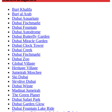
Burj Khalifa
Burj al Arab
Dubai Aquarium
Dubai Fischmarkt
Dubai Fountain
Dubai Autodrome
Dubai Butterfly Garden
Dubai Miracle Garden
Dubai Clock Tower
Dubai Creek
Dubai Fischmarkt
Dubai Zoo
Global Village
Heritage Village
Jumeirah Moschee
Ski Dubai
Skydive Dubai
Dubai Wüste
Madinat Jumeirah
The Green Planet
Dubai Safari Park
Dubai Garden Glow
Dubai Fountain Lake Ride