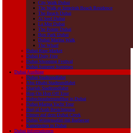
City Walk Dubai
The Walk at Jumeirah Beach Residence
The Beach Dubai
Al Seef Dubai
La Mer Dubai
The Pointe Dubai
Box Park Dubai
Dubai Marina Walk
The Wharf
Dubai Ripe Market
Dubai Duty Free
Dubai Shopping Festival
Dubai Summer Surprises
Dubai Ausflüge
Dubai Stadtrundfahrt
Abu Dhabi Stadtrundfahrt
Sharjah Stadtrundfahrt
Hop On Hop Off Tour
Hubschrauberrundflug in Dubai
Dubai Marina Yacht Tour
Burj al Arab Besichtigung
Dinner auf dem Dubai Creek
Dubai Wüstensafari mit Barbecue
Kamelreiten in Dubai
Dubai Informationen