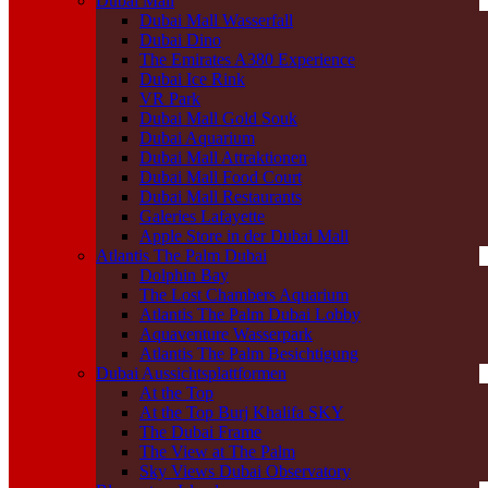
Dubai Mall
Dubai Mall Wasserfall
Dubai Dino
The Emirates A380 Experience
Dubai Ice Rink
VR Park
Dubai Mall Gold Souk
Dubai Aquarium
Dubai Mall Attraktionen
Dubai Mall Food Court
Dubai Mall Restaurants
Galeries Lafayette
Apple Store in der Dubai Mall
Atlantis The Palm Dubai
Dolphin Bay
The Lost Chambers Aquarium
Atlantis The Palm Dubai Lobby
Aquaventure Wasserpark
Atlantis The Palm Besichtigung
Dubai Aussichtsplattformen
At the Top
At the Top Burj Khalifa SKY
The Dubai Frame
The View at The Palm
Sky Views Dubai Observatory