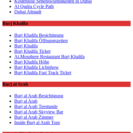
Kostenlose Sehenswürdigkeiten in Dubai
Al Qudra Cycle Path
Dubai Altstadt
Burj Khalifa
Burj Khalifa Besichtigung
Burj Khalifa Öffnungszeiten
Burj Khalifa
Burj Khalifa Ticket
At.Mosphere Restaurant Burj Khalifa
Burj Khalifa Höhe
Burj Khalifa Lichtshow
Burj Khalifa Fast Track Ticket
Burj al Arab
Burj al Arab Besichtigung
Burj al Arab
Burj al Arab Teestunde
Burj al Arab Skyview Bar
Burj al Arab Zimmer
Inside Burj al Arab Tour