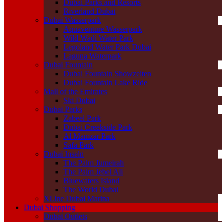
Dubai Parks and Resorts
Riverland Dubai
Dubai Wasserpark
Aquaventure Wasserpark
Wild Wadi Water Park
Legoland Water Park Dubai
Laguna Waterpark
Dubai Fountain
Dubai Fountain Showzeiten
Dubai Fountain Lake Ride
Mall of the Emirates
Ski Dubai
Dubai Parks
Zabeel Park
Dubai Creekside Park
Al Mamzar Park
Safa Park
Dubai Inseln
The Palm Jumeirah
The Palm Jebel Ali
Bluewaters Island
The World Dubai
XLine Dubai Marina
Dubai Shopping
Dubai Outlets