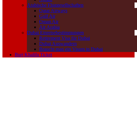
Arabische Fluggesellschaften
Qatar Airways
Gulf Air
Oman Air
Air Arabia
Dubai Einreisebestimmungen
Retirement Visa für Dubai
Dubai Auswandern
Braucht man ein Visum in Dubai
Burj Khalifa Ticket