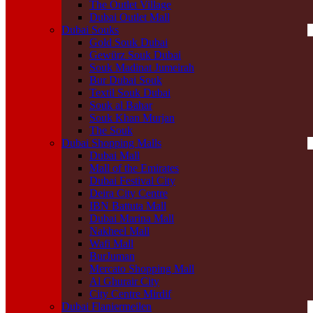
The Outlet Village
Dubai Outlet Mall
Dubai Souks
Gold Souk Dubai
Gewürz Souk Dubai
Souk Madinat Jumeirah
Bur Dubai Souk
Textil Souk Dubai
Souk al Bahar
Souk Khan Murjan
The Souk
Dubai Shopping Malls
Dubai Mall
Mall of the Emirates
Dubai Festival City
Deira City Centre
IBN Battuta Mall
Dubai Marina Mall
Nakheel Mall
Wafi Mall
BurJuman
Mercato Shopping Mall
Al Ghurair City
City Centre Mirdif
Dubai Flaniermeilen