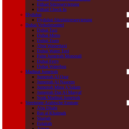
Etihad Sitzreservierung
Etihad Check In
Flydubai
Flydubai Sitzplatzreservierung
Dubai Verkehrsmittel
Dubai Taxi
Dubai Metro
Dubai Tram
Abra Wassertaxi
Dubai Water Taxi
Palm Jumeirah Monorail
Dubai Ferry
Dubai Waterbus
Madinat Jumeirah
Jumeirah Al Qasr
Jumeirah Al Naseem
Jumeirah Mina A’Salam
Jumeirah Dar Al Masyaf
Souk Madinat Jumeirah
Vereinigte Arabische Emirate
Abu Dhabi
Ras al Khaimah
Sharjah
Fujairah
Ajman