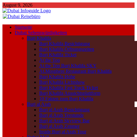
August 9, 2026
Startseite
Dubai Sehenswürdigkeiten
Burj Khalifa
Burj Khalifa Besichtigung
Burj Khalifa Öffnungszeiten
Burj Khalifa Ticket
At the Top
At the Top Burj Khalifa SKY
At.Mosphere Restaurant Burj Khalifa
Burj Khalifa Höhe
Burj Khalifa Lichtshow
Burj Khalifa Fast Track Ticket
Burj Khalifa Aussichtsplattform
10 Fakten zum Burj Khalifa
Burj al Arab
Burj al Arab Besichtigung
Burj al Arab Teestunde
Burj al Arab Skyview Bar
Burj al Arab Zimmer
Inside Burj al Arab Tour