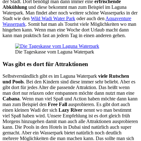
der Stadt. Dort benötigt man dann immer eine
erfrischende
Abkühlung
und diese bekommt man zum Beispiel im Laguna
Waterpark. Man findet aber noch weitere schöne Wasserparks in der
Stadt wie den
Wild Wadi Water Park
oder auch den
Aquaventure
Wasserpark
. Somit hat man als Tourist viele Möglichkeiten wo man
hingehen kann. Wenn man eine Woche dort Urlaub macht dann
kann man praktisch fast an jedem Tag in einen anderen gehen.
Die Tageskasse vom Laguna Waterpark
Was gibt es dort für Attraktionen
Selbstverständlich gibt es im Laguna Waterpark
viele Rutschen
und Pools
. Bei den Kindern sind diese immer sehr beliebt. Aber es
gibt dort für jedes Alter die passende Attraktion. Das heißt wenn
man dort nur relaxen oder entspannen möchte dann nutzt man eine
Cabana
. Wenn man viel Spaß und Action haben möchte dann kann
man zum Beispiel den
Free Fall
ausprobieren. Es gibt dort auch
einen kleinen Wadi der sich
Lazy River
nennt wo man bestimmt
viel Spaß haben wird. Unsere Empfehlung ist es dort gleich früh
Morgens hinzugehen damit man auch alle Attraktionen ausprobieren
kann. Die Pools in den Hotels in Dubai sind natürlich auch super
gemacht. Aber ein Wasserpark bietet natürlich noch deutlich
mehrere Möglichkeiten die man machen kann. Das sollte man sich