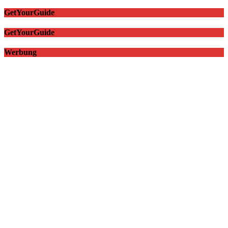
GetYourGuide
GetYourGuide
Werbung