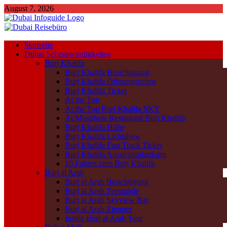
August 7, 2026
Startseite
Dubai Sehenswürdigkeiten
Burj Khalifa
Burj Khalifa Besichtigung
Burj Khalifa Öffnungszeiten
Burj Khalifa Ticket
At the Top
At the Top Burj Khalifa SKY
At.Mosphere Restaurant Burj Khalifa
Burj Khalifa Höhe
Burj Khalifa Lichtshow
Burj Khalifa Fast Track Ticket
Burj Khalifa Aussichtsplattform
10 Fakten zum Burj Khalifa
Burj al Arab
Burj al Arab Besichtigung
Burj al Arab Teestunde
Burj al Arab Skyview Bar
Burj al Arab Zimmer
Inside Burj al Arab Tour