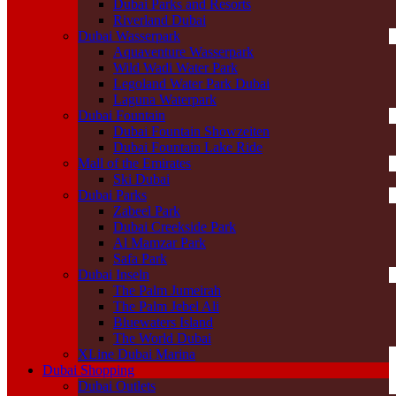
Dubai Parks and Resorts
Riverland Dubai
Dubai Wasserpark
Aquaventure Wasserpark
Wild Wadi Water Park
Legoland Water Park Dubai
Laguna Waterpark
Dubai Fountain
Dubai Fountain Showzeiten
Dubai Fountain Lake Ride
Mall of the Emirates
Ski Dubai
Dubai Parks
Zabeel Park
Dubai Creekside Park
Al Mamzar Park
Safa Park
Dubai Inseln
The Palm Jumeirah
The Palm Jebel Ali
Bluewaters Island
The World Dubai
XLine Dubai Marina
Dubai Shopping
Dubai Outlets