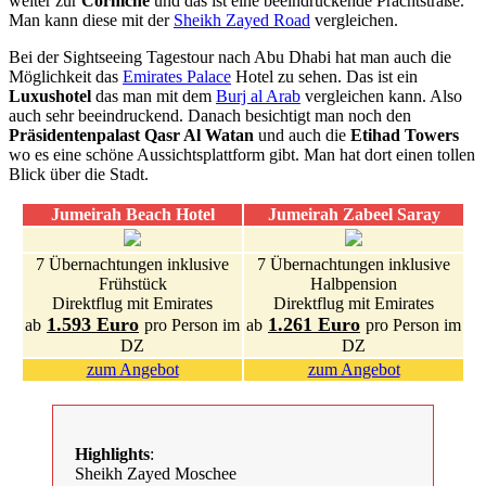
weiter zur
Corniche
und das ist eine beeindruckende Prachtstraße.
Man kann diese mit der
Sheikh Zayed Road
vergleichen.
Bei der Sightseeing Tagestour nach Abu Dhabi hat man auch die
Möglichkeit das
Emirates Palace
Hotel zu sehen. Das ist ein
Luxushotel
das man mit dem
Burj al Arab
vergleichen kann. Also
auch sehr beeindruckend. Danach besichtigt man noch den
Präsidentenpalast Qasr Al Watan
und auch die
Etihad Towers
wo es eine schöne Aussichtsplattform gibt. Man hat dort einen tollen
Blick über die Stadt.
Jumeirah Beach Hotel
Jumeirah Zabeel Saray
7 Übernachtungen inklusive
7 Übernachtungen inklusive
Frühstück
Halbpension
Direktflug mit Emirates
Direktflug mit Emirates
1.593 Euro
1.261 Euro
ab
pro Person im
ab
pro Person im
DZ
DZ
zum Angebot
zum Angebot
Highlights
:
Sheikh Zayed Moschee