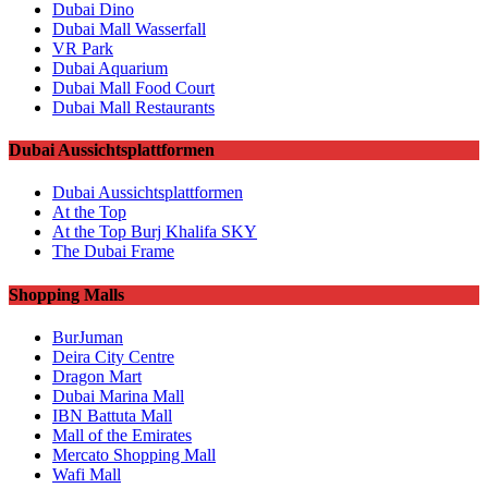
Dubai Dino
Dubai Mall Wasserfall
VR Park
Dubai Aquarium
Dubai Mall Food Court
Dubai Mall Restaurants
Dubai Aussichtsplattformen
Dubai Aussichtsplattformen
At the Top
At the Top Burj Khalifa SKY
The Dubai Frame
Shopping Malls
BurJuman
Deira City Centre
Dragon Mart
Dubai Marina Mall
IBN Battuta Mall
Mall of the Emirates
Mercato Shopping Mall
Wafi Mall