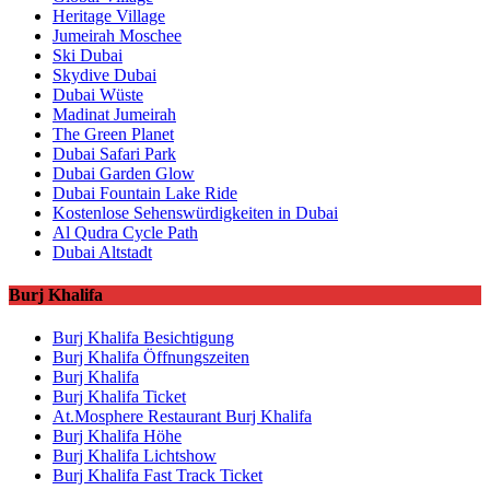
Heritage Village
Jumeirah Moschee
Ski Dubai
Skydive Dubai
Dubai Wüste
Madinat Jumeirah
The Green Planet
Dubai Safari Park
Dubai Garden Glow
Dubai Fountain Lake Ride
Kostenlose Sehenswürdigkeiten in Dubai
Al Qudra Cycle Path
Dubai Altstadt
Burj Khalifa
Burj Khalifa Besichtigung
Burj Khalifa Öffnungszeiten
Burj Khalifa
Burj Khalifa Ticket
At.Mosphere Restaurant Burj Khalifa
Burj Khalifa Höhe
Burj Khalifa Lichtshow
Burj Khalifa Fast Track Ticket