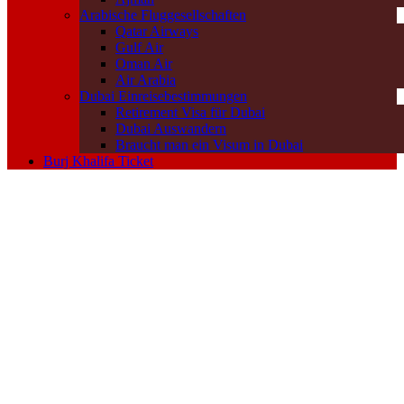
Arabische Fluggesellschaften
Qatar Airways
Gulf Air
Oman Air
Air Arabia
Dubai Einreisebestimmungen
Retirement Visa für Dubai
Dubai Auswandern
Braucht man ein Visum in Dubai
Burj Khalifa Ticket