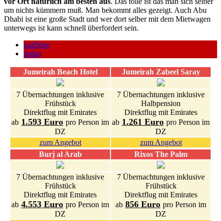
vor Ort natürlich am besten aus
. Das tolle ist das man sich selber
um nichts kümmern muß. Man bekommt alles gezeigt. Auch Abu
Dhabi ist eine große Stadt und wer dort selber mit dem Mietwagen
unterwegs ist kann schnell überfordert sein.
ausflüge
dubai
Jumeirah Beach Hotel
Jumeirah Zabeel Saray
7 Übernachtungen inklusive
7 Übernachtungen inklusive
Frühstück
Halbpension
Direktflug mit Emirates
Direktflug mit Emirates
1.593 Euro
1.261 Euro
ab
pro Person im
ab
pro Person im
DZ
DZ
zum Angebot
zum Angebot
Burj al Arab
Rixos The Palm
7 Übernachtungen inklusive
7 Übernachtungen inklusive
Frühstück
Frühstück
Direktflug mit Emirates
Direktflug mit Emirates
4.553 Euro
856 Euro
ab
pro Person im
ab
pro Person im
DZ
DZ