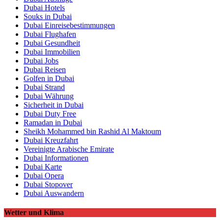
Dubai Hotels
Souks in Dubai
Dubai Einreisebestimmungen
Dubai Flughafen
Dubai Gesundheit
Dubai Immobilien
Dubai Jobs
Dubai Reisen
Golfen in Dubai
Dubai Strand
Dubai Währung
Sicherheit in Dubai
Dubai Duty Free
Ramadan in Dubai
Sheikh Mohammed bin Rashid Al Maktoum
Dubai Kreuzfahrt
Vereinigte Arabische Emirate
Dubai Informationen
Dubai Karte
Dubai Opera
Dubai Stopover
Dubai Auswandern
Wetter und Klima