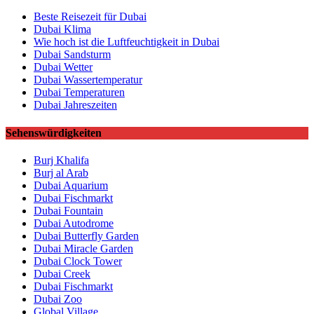
Beste Reisezeit für Dubai
Dubai Klima
Wie hoch ist die Luftfeuchtigkeit in Dubai
Dubai Sandsturm
Dubai Wetter
Dubai Wassertemperatur
Dubai Temperaturen
Dubai Jahreszeiten
Sehenswürdigkeiten
Burj Khalifa
Burj al Arab
Dubai Aquarium
Dubai Fischmarkt
Dubai Fountain
Dubai Autodrome
Dubai Butterfly Garden
Dubai Miracle Garden
Dubai Clock Tower
Dubai Creek
Dubai Fischmarkt
Dubai Zoo
Global Village