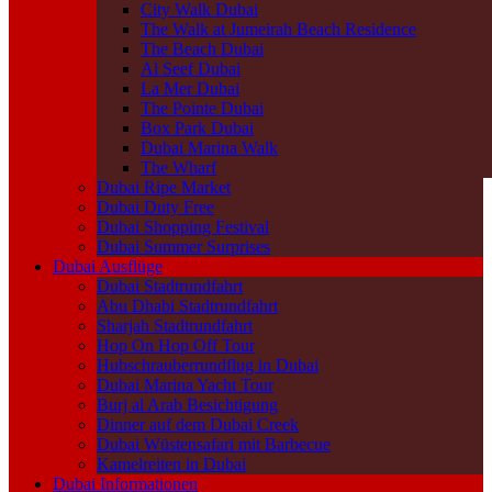
City Walk Dubai
The Walk at Jumeirah Beach Residence
The Beach Dubai
Al Seef Dubai
La Mer Dubai
The Pointe Dubai
Box Park Dubai
Dubai Marina Walk
The Wharf
Dubai Ripe Market
Dubai Duty Free
Dubai Shopping Festival
Dubai Summer Surprises
Dubai Ausflüge
Dubai Stadtrundfahrt
Abu Dhabi Stadtrundfahrt
Sharjah Stadtrundfahrt
Hop On Hop Off Tour
Hubschrauberrundflug in Dubai
Dubai Marina Yacht Tour
Burj al Arab Besichtigung
Dinner auf dem Dubai Creek
Dubai Wüstensafari mit Barbecue
Kamelreiten in Dubai
Dubai Informationen