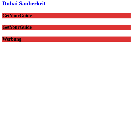
Dubai Sauberkeit
GetYourGuide
GetYourGuide
Werbung