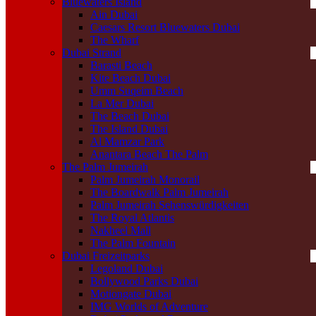
Bluewaters Island
Ain Dubai
Caesars Resort Bluewaters Dubai
The Wharf
Dubai Strand
Barasti Beach
Kite Beach Dubai
Umm Suqeim Beach
La Mer Dubai
The Beach Dubai
The Island Dubai
Al Mamzar Park
Anantara Beach The Palm
The Palm Jumeirah
Palm Jumeirah Monorail
The Boardwalk Palm Jumeirah
Palm Jumeirah Sehenswürdigkeiten
The Royal Atlantis
Nakheel Mall
The Palm Fountain
Dubai Freizeitparks
Legoland Dubai
Bollywood Parks Dubai
Motiongate Dubai
IMG Worlds of Adventure