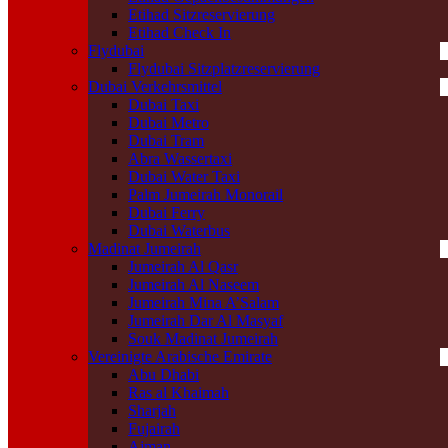
Etihad Sitzreservierung
Etihad Check In
Flydubai
Flydubai Sitzplatzreservierung
Dubai Verkehrsmittel
Dubai Taxi
Dubai Metro
Dubai Tram
Abra Wassertaxi
Dubai Water Taxi
Palm Jumeirah Monorail
Dubai Ferry
Dubai Waterbus
Madinat Jumeirah
Jumeirah Al Qasr
Jumeirah Al Naseem
Jumeirah Mina A’Salam
Jumeirah Dar Al Masyaf
Souk Madinat Jumeirah
Vereinigte Arabische Emirate
Abu Dhabi
Ras al Khaimah
Sharjah
Fujairah
Ajman