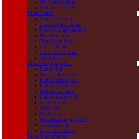
The Outlet Village
Dubai Outlet Mall
Dubai Souks
Gold Souk Dubai
Gewürz Souk Dubai
Souk Madinat Jumeirah
Bur Dubai Souk
Textil Souk Dubai
Souk al Bahar
Souk Khan Murjan
The Souk
Dubai Shopping Malls
Dubai Mall
Mall of the Emirates
Dubai Festival City
Deira City Centre
IBN Battuta Mall
Dubai Marina Mall
Nakheel Mall
Wafi Mall
BurJuman
Mercato Shopping Mall
Al Ghurair City
City Centre Mirdif
Dubai Flaniermeilen