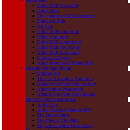
Dubai Mall
Dubai Mall Wasserfall
Dubai Dino
The Emirates A380 Experience
Dubai Ice Rink
VR Park
Dubai Mall Gold Souk
Dubai Aquarium
Dubai Mall Attraktionen
Dubai Mall Food Court
Dubai Mall Restaurants
Galeries Lafayette
Apple Store in der Dubai Mall
Atlantis The Palm Dubai
Dolphin Bay
The Lost Chambers Aquarium
Atlantis The Palm Dubai Lobby
Aquaventure Wasserpark
Atlantis The Palm Besichtigung
Dubai Aussichtsplattformen
At the Top
At the Top Burj Khalifa SKY
The Dubai Frame
The View at The Palm
Sky Views Dubai Observatory