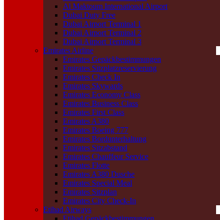
Al Maktoum International Airport
Dubai Duty Free
Dubai Airport Terminal 1
Dubai Airport Terminal 2
Dubai Airport Terminal 3
Emirates Airline
Emirates Gepäckbestimmungen
Emirates Sitzplatzreservierung
Emirates Check In
Emirates Skywards
Emirates Economy Class
Emirates Business Class
Emirates First Class
Emirates A380
Emirates Boeing 777
Emirates Bordunterhaltung
Emirates Sitzabstand
Emirates Chauffeur Service
Emirates Flotte
Emirates A380 Dusche
Emirates Special Meal
Emirates Sitzplan
Emirates City Check-In
Etihad Airways
Etihad Gepäckbestimmungen