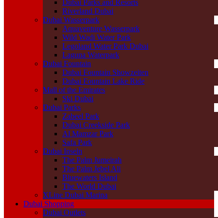
Dubai Parks and Resorts
Riverland Dubai
Dubai Wasserpark
Aquaventure Wasserpark
Wild Wadi Water Park
Legoland Water Park Dubai
Laguna Waterpark
Dubai Fountain
Dubai Fountain Showzeiten
Dubai Fountain Lake Ride
Mall of the Emirates
Ski Dubai
Dubai Parks
Zabeel Park
Dubai Creekside Park
Al Mamzar Park
Safa Park
Dubai Inseln
The Palm Jumeirah
The Palm Jebel Ali
Bluewaters Island
The World Dubai
XLine Dubai Marina
Dubai Shopping
Dubai Outlets