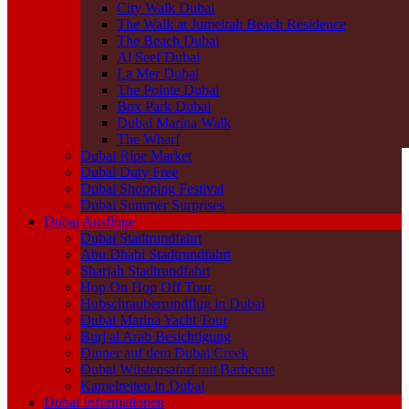
City Walk Dubai
The Walk at Jumeirah Beach Residence
The Beach Dubai
Al Seef Dubai
La Mer Dubai
The Pointe Dubai
Box Park Dubai
Dubai Marina Walk
The Wharf
Dubai Ripe Market
Dubai Duty Free
Dubai Shopping Festival
Dubai Summer Surprises
Dubai Ausflüge
Dubai Stadtrundfahrt
Abu Dhabi Stadtrundfahrt
Sharjah Stadtrundfahrt
Hop On Hop Off Tour
Hubschrauberrundflug in Dubai
Dubai Marina Yacht Tour
Burj al Arab Besichtigung
Dinner auf dem Dubai Creek
Dubai Wüstensafari mit Barbecue
Kamelreiten in Dubai
Dubai Informationen