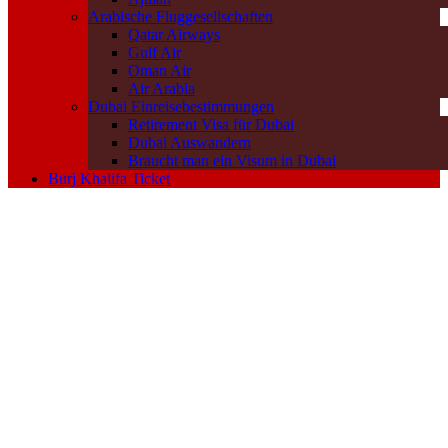
Arabische Fluggesellschaften
Qatar Airways
Gulf Air
Oman Air
Air Arabia
Dubai Einreisebestimmungen
Retirement Visa für Dubai
Dubai Auswandern
Braucht man ein Visum in Dubai
Burj Khalifa Ticket