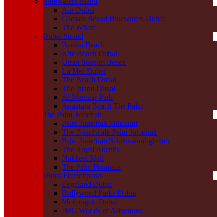
Bluewaters Island
Ain Dubai
Caesars Resort Bluewaters Dubai
The Wharf
Dubai Strand
Barasti Beach
Kite Beach Dubai
Umm Suqeim Beach
La Mer Dubai
The Beach Dubai
The Island Dubai
Al Mamzar Park
Anantara Beach The Palm
The Palm Jumeirah
Palm Jumeirah Monorail
The Boardwalk Palm Jumeirah
Palm Jumeirah Sehenswürdigkeiten
The Royal Atlantis
Nakheel Mall
The Palm Fountain
Dubai Freizeitparks
Legoland Dubai
Bollywood Parks Dubai
Motiongate Dubai
IMG Worlds of Adventure