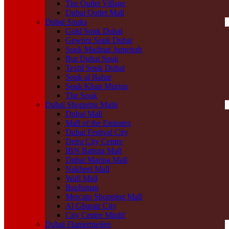
The Outlet Village
Dubai Outlet Mall
Dubai Souks
Gold Souk Dubai
Gewürz Souk Dubai
Souk Madinat Jumeirah
Bur Dubai Souk
Textil Souk Dubai
Souk al Bahar
Souk Khan Murjan
The Souk
Dubai Shopping Malls
Dubai Mall
Mall of the Emirates
Dubai Festival City
Deira City Centre
IBN Battuta Mall
Dubai Marina Mall
Nakheel Mall
Wafi Mall
BurJuman
Mercato Shopping Mall
Al Ghurair City
City Centre Mirdif
Dubai Flaniermeilen