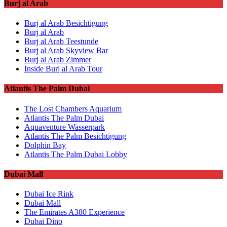
Burj al Arab
Burj al Arab Besichtigung
Burj al Arab
Burj al Arab Teestunde
Burj al Arab Skyview Bar
Burj al Arab Zimmer
Inside Burj al Arab Tour
Atlantis The Palm Dubai
The Lost Chambers Aquarium
Atlantis The Palm Dubai
Aquaventure Wasserpark
Atlantis The Palm Besichtigung
Dolphin Bay
Atlantis The Palm Dubai Lobby
Dubai Mall
Dubai Ice Rink
Dubai Mall
The Emirates A380 Experience
Dubai Dino