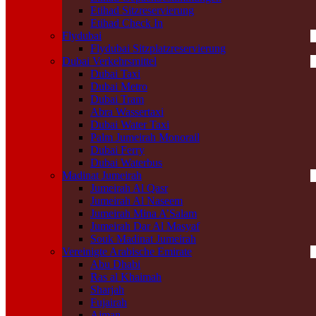
Etihad Sitzreservierung
Etihad Check In
Flydubai
Flydubai Sitzplatzreservierung
Dubai Verkehrsmittel
Dubai Taxi
Dubai Metro
Dubai Tram
Abra Wassertaxi
Dubai Water Taxi
Palm Jumeirah Monorail
Dubai Ferry
Dubai Waterbus
Madinat Jumeirah
Jumeirah Al Qasr
Jumeirah Al Naseem
Jumeirah Mina A’Salam
Jumeirah Dar Al Masyaf
Souk Madinat Jumeirah
Vereinigte Arabische Emirate
Abu Dhabi
Ras al Khaimah
Sharjah
Fujairah
Ajman