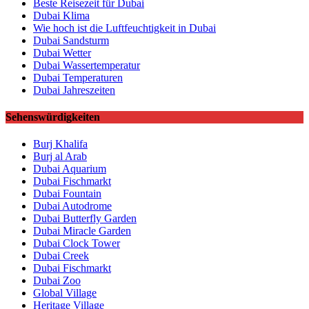
Beste Reisezeit für Dubai
Dubai Klima
Wie hoch ist die Luftfeuchtigkeit in Dubai
Dubai Sandsturm
Dubai Wetter
Dubai Wassertemperatur
Dubai Temperaturen
Dubai Jahreszeiten
Sehenswürdigkeiten
Burj Khalifa
Burj al Arab
Dubai Aquarium
Dubai Fischmarkt
Dubai Fountain
Dubai Autodrome
Dubai Butterfly Garden
Dubai Miracle Garden
Dubai Clock Tower
Dubai Creek
Dubai Fischmarkt
Dubai Zoo
Global Village
Heritage Village