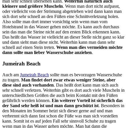
man sehr schnell übersehen kann.
Weiterhin natürlich auch
kleinere und größere Muscheln
. Wenn man dort nicht aufpasst,
oder vielleicht von der Strömung abgetrieben wird dann kann man
sich dort sehr schnell an den Füßen eine Schnittverletzung holen.
Also sollte man dort immer vorsichtig sein wenn man vom
Hotelstrand in das Wasser gehen möchte. Es kann auch durchaus
sein das man die Steine nicht auf den ersten Blick erkennen kann.
Das heißt das Wasser ist vielleicht an dieser Stelle nicht ganz so klar
und dann sieht man diese nicht. Weiterhin kann man dann sehr
schnell auf einen Stein treten.
Wenn man dies vermeiden möchte
dann sollte man lieber Wasserschuhe anziehen
.
Jumeirah Beach
Auch am
Jumeirah Beach
sollte man es bevorzugen Wasserschuhe
zu tragen.
Man findet dort zwar etwas weniger Steine, aber
diese sind auch vorhanden
. Das heißt dort kann man sich auch
sehr schnell verletzen. Weiterhin gibt es dort auch viele Muscheln in
unterschiedlichen Größen die auch beim Kontakt mit den Füßen
gefährlich werden können.
Ein weiterer Vorteil ist sicherlich das
der Sand sehr heiß ist und man dann geschützt ist
. Besonders in
den Monaten im Sommer heizt sich dieser gerne auf und man
verbrennt sich dann fast schon die Füße was man sich vorstellen
kann. Somit ist es auf jeden Fall sehr sinnvoll Schuhe zu tragen
wenn man in das Wasser gehen möchte. Man hat dann die