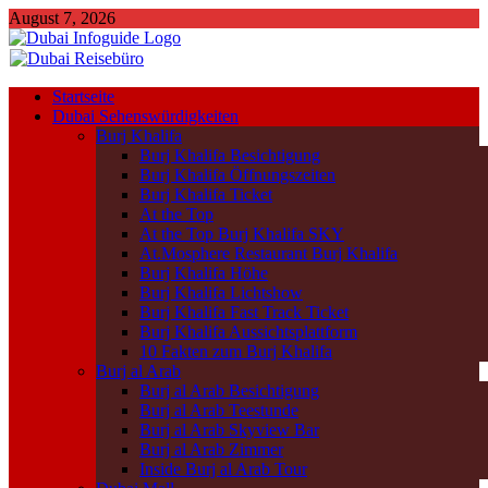
August 7, 2026
Startseite
Dubai Sehenswürdigkeiten
Burj Khalifa
Burj Khalifa Besichtigung
Burj Khalifa Öffnungszeiten
Burj Khalifa Ticket
At the Top
At the Top Burj Khalifa SKY
At.Mosphere Restaurant Burj Khalifa
Burj Khalifa Höhe
Burj Khalifa Lichtshow
Burj Khalifa Fast Track Ticket
Burj Khalifa Aussichtsplattform
10 Fakten zum Burj Khalifa
Burj al Arab
Burj al Arab Besichtigung
Burj al Arab Teestunde
Burj al Arab Skyview Bar
Burj al Arab Zimmer
Inside Burj al Arab Tour