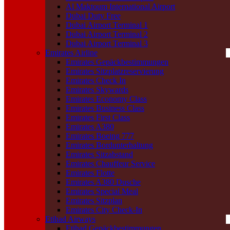
Al Maktoum International Airport
Dubai Duty Free
Dubai Airport Terminal 1
Dubai Airport Terminal 2
Dubai Airport Terminal 3
Emirates Airline
Emirates Gepäckbestimmungen
Emirates Sitzplatzreservierung
Emirates Check In
Emirates Skywards
Emirates Economy Class
Emirates Business Class
Emirates First Class
Emirates A380
Emirates Boeing 777
Emirates Bordunterhaltung
Emirates Sitzabstand
Emirates Chauffeur Service
Emirates Flotte
Emirates A380 Dusche
Emirates Special Meal
Emirates Sitzplan
Emirates City Check-In
Etihad Airways
Etihad Gepäckbestimmungen