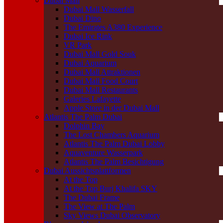
Dubai Mall
Dubai Mall Wasserfall
Dubai Dino
The Emirates A380 Experience
Dubai Ice Rink
VR Park
Dubai Mall Gold Souk
Dubai Aquarium
Dubai Mall Attraktionen
Dubai Mall Food Court
Dubai Mall Restaurants
Galeries Lafayette
Apple Store in der Dubai Mall
Atlantis The Palm Dubai
Dolphin Bay
The Lost Chambers Aquarium
Atlantis The Palm Dubai Lobby
Aquaventure Wasserpark
Atlantis The Palm Besichtigung
Dubai Aussichtsplattformen
At the Top
At the Top Burj Khalifa SKY
The Dubai Frame
The View at The Palm
Sky Views Dubai Observatory