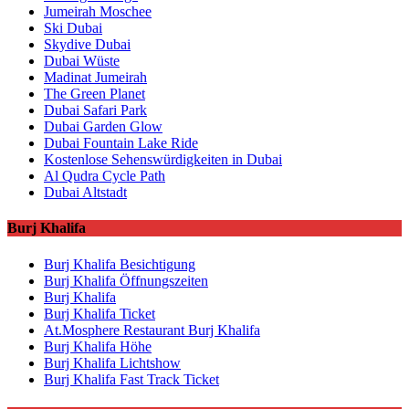
Jumeirah Moschee
Ski Dubai
Skydive Dubai
Dubai Wüste
Madinat Jumeirah
The Green Planet
Dubai Safari Park
Dubai Garden Glow
Dubai Fountain Lake Ride
Kostenlose Sehenswürdigkeiten in Dubai
Al Qudra Cycle Path
Dubai Altstadt
Burj Khalifa
Burj Khalifa Besichtigung
Burj Khalifa Öffnungszeiten
Burj Khalifa
Burj Khalifa Ticket
At.Mosphere Restaurant Burj Khalifa
Burj Khalifa Höhe
Burj Khalifa Lichtshow
Burj Khalifa Fast Track Ticket