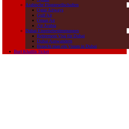
Arabische Fluggesellschaften
Qatar Airways
Gulf Air
Oman Air
Air Arabia
Dubai Einreisebestimmungen
Retirement Visa für Dubai
Dubai Auswandern
Braucht man ein Visum in Dubai
Burj Khalifa Ticket