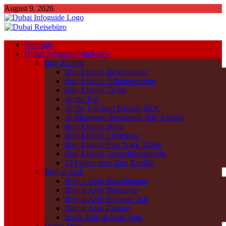
August 9, 2026
Startseite
Dubai Sehenswürdigkeiten
Burj Khalifa
Burj Khalifa Besichtigung
Burj Khalifa Öffnungszeiten
Burj Khalifa Ticket
At the Top
At the Top Burj Khalifa SKY
At.Mosphere Restaurant Burj Khalifa
Burj Khalifa Höhe
Burj Khalifa Lichtshow
Burj Khalifa Fast Track Ticket
Burj Khalifa Aussichtsplattform
10 Fakten zum Burj Khalifa
Burj al Arab
Burj al Arab Besichtigung
Burj al Arab Teestunde
Burj al Arab Skyview Bar
Burj al Arab Zimmer
Inside Burj al Arab Tour