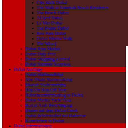
City Walk Dubai
The Walk at Jumeirah Beach Residence
The Beach Dubai
Al Seef Dubai
La Mer Dubai
The Pointe Dubai
Box Park Dubai
Dubai Marina Walk
The Wharf
Dubai Ripe Market
Dubai Duty Free
Dubai Shopping Festival
Dubai Summer Surprises
Dubai Ausflüge
Dubai Stadtrundfahrt
Abu Dhabi Stadtrundfahrt
Sharjah Stadtrundfahrt
Hop On Hop Off Tour
Hubschrauberrundflug in Dubai
Dubai Marina Yacht Tour
Burj al Arab Besichtigung
Dinner auf dem Dubai Creek
Dubai Wüstensafari mit Barbecue
Kamelreiten in Dubai
Dubai Informationen