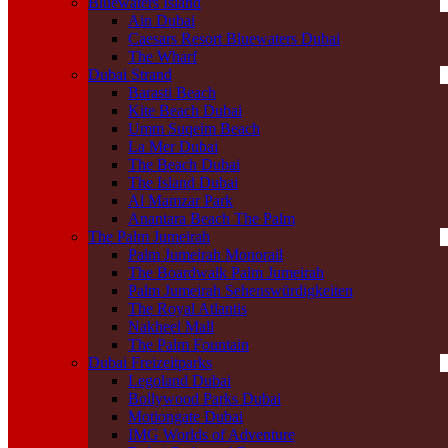
Bluewaters Island
Ain Dubai
Caesars Resort Bluewaters Dubai
The Wharf
Dubai Strand
Barasti Beach
Kite Beach Dubai
Umm Suqeim Beach
La Mer Dubai
The Beach Dubai
The Island Dubai
Al Mamzar Park
Anantara Beach The Palm
The Palm Jumeirah
Palm Jumeirah Monorail
The Boardwalk Palm Jumeirah
Palm Jumeirah Sehenswürdigkeiten
The Royal Atlantis
Nakheel Mall
The Palm Fountain
Dubai Freizeitparks
Legoland Dubai
Bollywood Parks Dubai
Motiongate Dubai
IMG Worlds of Adventure