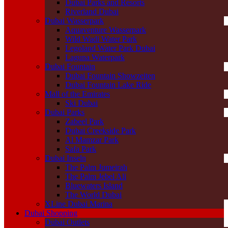
Dubai Parks and Resorts
Riverland Dubai
Dubai Wasserpark
Aquaventure Wasserpark
Wild Wadi Water Park
Legoland Water Park Dubai
Laguna Waterpark
Dubai Fountain
Dubai Fountain Showzeiten
Dubai Fountain Lake Ride
Mall of the Emirates
Ski Dubai
Dubai Parks
Zabeel Park
Dubai Creekside Park
Al Mamzar Park
Safa Park
Dubai Inseln
The Palm Jumeirah
The Palm Jebel Ali
Bluewaters Island
The World Dubai
XLine Dubai Marina
Dubai Shopping
Dubai Outlets