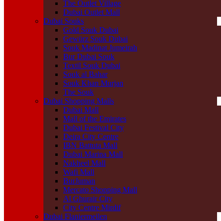
The Outlet Village
Dubai Outlet Mall
Dubai Souks
Gold Souk Dubai
Gewürz Souk Dubai
Souk Madinat Jumeirah
Bur Dubai Souk
Textil Souk Dubai
Souk al Bahar
Souk Khan Murjan
The Souk
Dubai Shopping Malls
Dubai Mall
Mall of the Emirates
Dubai Festival City
Deira City Centre
IBN Battuta Mall
Dubai Marina Mall
Nakheel Mall
Wafi Mall
BurJuman
Mercato Shopping Mall
Al Ghurair City
City Centre Mirdif
Dubai Flaniermeilen