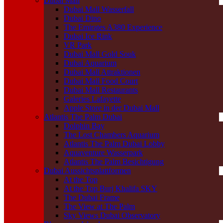
Dubai Mall
Dubai Mall Wasserfall
Dubai Dino
The Emirates A380 Experience
Dubai Ice Rink
VR Park
Dubai Mall Gold Souk
Dubai Aquarium
Dubai Mall Attraktionen
Dubai Mall Food Court
Dubai Mall Restaurants
Galeries Lafayette
Apple Store in der Dubai Mall
Atlantis The Palm Dubai
Dolphin Bay
The Lost Chambers Aquarium
Atlantis The Palm Dubai Lobby
Aquaventure Wasserpark
Atlantis The Palm Besichtigung
Dubai Aussichtsplattformen
At the Top
At the Top Burj Khalifa SKY
The Dubai Frame
The View at The Palm
Sky Views Dubai Observatory