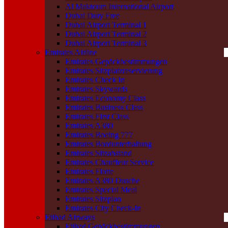
Al Maktoum International Airport
Dubai Duty Free
Dubai Airport Terminal 1
Dubai Airport Terminal 2
Dubai Airport Terminal 3
Emirates Airline
Emirates Gepäckbestimmungen
Emirates Sitzplatzreservierung
Emirates Check In
Emirates Skywards
Emirates Economy Class
Emirates Business Class
Emirates First Class
Emirates A380
Emirates Boeing 777
Emirates Bordunterhaltung
Emirates Sitzabstand
Emirates Chauffeur Service
Emirates Flotte
Emirates A380 Dusche
Emirates Special Meal
Emirates Sitzplan
Emirates City Check-In
Etihad Airways
Etihad Gepäckbestimmungen