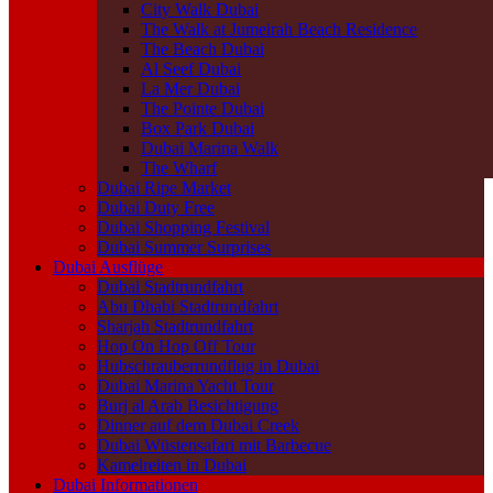
City Walk Dubai
The Walk at Jumeirah Beach Residence
The Beach Dubai
Al Seef Dubai
La Mer Dubai
The Pointe Dubai
Box Park Dubai
Dubai Marina Walk
The Wharf
Dubai Ripe Market
Dubai Duty Free
Dubai Shopping Festival
Dubai Summer Surprises
Dubai Ausflüge
Dubai Stadtrundfahrt
Abu Dhabi Stadtrundfahrt
Sharjah Stadtrundfahrt
Hop On Hop Off Tour
Hubschrauberrundflug in Dubai
Dubai Marina Yacht Tour
Burj al Arab Besichtigung
Dinner auf dem Dubai Creek
Dubai Wüstensafari mit Barbecue
Kamelreiten in Dubai
Dubai Informationen