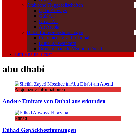
Arabische Fluggesellschaften
Qatar Airways
Gulf Air
Oman Air
Air Arabia
Dubai Einreisebestimmungen
Retirement Visa für Dubai
Dubai Auswandern
Braucht man ein Visum in Dubai
Burj Khalifa Ticket
abu dhabi
Allgemeine Informationen
Andere Emirate von Dubai aus erkunden
Etihad
Etihad Gepäckbestimmungen