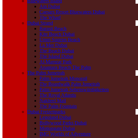
Bluewaters Island
Ain Dubai
Caesars Resort Bluewaters Dubai
The Wharf
Dubai Strand
Barasti Beach
Kite Beach Dubai
Umm Suqeim Beach
La Mer Dubai
The Beach Dubai
The Island Dubai
Al Mamzar Park
Anantara Beach The Palm
The Palm Jumeirah
Palm Jumeirah Monorail
The Boardwalk Palm Jumeirah
Palm Jumeirah Sehenswürdigkeiten
The Royal Atlantis
Nakheel Mall
The Palm Fountain
Dubai Freizeitparks
Legoland Dubai
Bollywood Parks Dubai
Motiongate Dubai
IMG Worlds of Adventure