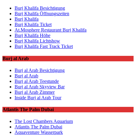
Burj Khalifa Besichtigung
Burj Khalifa Öffnungszeiten
Burj Khalifa
Burj Khalifa Ticket
At.Mosphere Restaurant Burj Khalifa
Burj Khalifa Höhe
Burj Khalifa Lichtshow
Burj Khalifa Fast Track Ticket
Burj al Arab
Burj al Arab Besichtigung
Burj al Arab
Burj al Arab Teestunde
Burj al Arab Skyview Bar
Burj al Arab Zimmer
Inside Burj al Arab Tour
Atlantis The Palm Dubai
The Lost Chambers Aquarium
Atlantis The Palm Dubai
Aquaventure Wasserpark