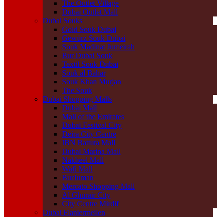
The Outlet Village
Dubai Outlet Mall
Dubai Souks
Gold Souk Dubai
Gewürz Souk Dubai
Souk Madinat Jumeirah
Bur Dubai Souk
Textil Souk Dubai
Souk al Bahar
Souk Khan Murjan
The Souk
Dubai Shopping Malls
Dubai Mall
Mall of the Emirates
Dubai Festival City
Deira City Centre
IBN Battuta Mall
Dubai Marina Mall
Nakheel Mall
Wafi Mall
BurJuman
Mercato Shopping Mall
Al Ghurair City
City Centre Mirdif
Dubai Flaniermeilen