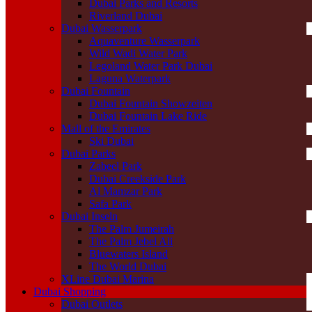
Dubai Parks and Resorts
Riverland Dubai
Dubai Wasserpark
Aquaventure Wasserpark
Wild Wadi Water Park
Legoland Water Park Dubai
Laguna Waterpark
Dubai Fountain
Dubai Fountain Showzeiten
Dubai Fountain Lake Ride
Mall of the Emirates
Ski Dubai
Dubai Parks
Zabeel Park
Dubai Creekside Park
Al Mamzar Park
Safa Park
Dubai Inseln
The Palm Jumeirah
The Palm Jebel Ali
Bluewaters Island
The World Dubai
XLine Dubai Marina
Dubai Shopping
Dubai Outlets