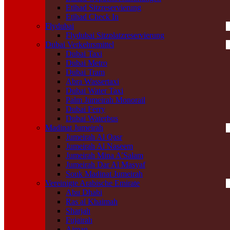
Etihad Sitzreservierung
Etihad Check In
Flydubai
Flydubai Sitzplatzreservierung
Dubai Verkehrsmittel
Dubai Taxi
Dubai Metro
Dubai Tram
Abra Wassertaxi
Dubai Water Taxi
Palm Jumeirah Monorail
Dubai Ferry
Dubai Waterbus
Madinat Jumeirah
Jumeirah Al Qasr
Jumeirah Al Naseem
Jumeirah Mina A’Salam
Jumeirah Dar Al Masyaf
Souk Madinat Jumeirah
Vereinigte Arabische Emirate
Abu Dhabi
Ras al Khaimah
Sharjah
Fujairah
Ajman