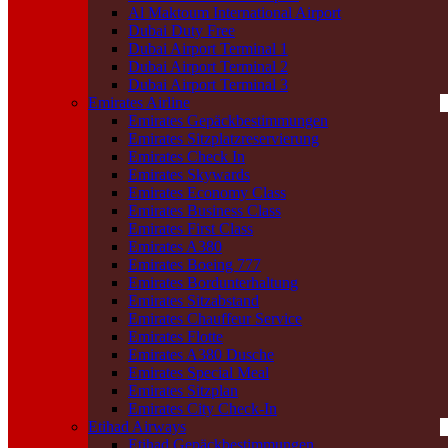
Al Maktoum International Airport
Dubai Duty Free
Dubai Airport Terminal 1
Dubai Airport Terminal 2
Dubai Airport Terminal 3
Emirates Airline
Emirates Gepäckbestimmungen
Emirates Sitzplatzreservierung
Emirates Check In
Emirates Skywards
Emirates Economy Class
Emirates Business Class
Emirates First Class
Emirates A380
Emirates Boeing 777
Emirates Bordunterhaltung
Emirates Sitzabstand
Emirates Chauffeur Service
Emirates Flotte
Emirates A380 Dusche
Emirates Special Meal
Emirates Sitzplan
Emirates City Check-In
Etihad Airways
Etihad Gepäckbestimmungen