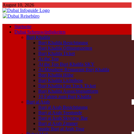
August 10, 2026
Startseite
Dubai Sehenswürdigkeiten
Burj Khalifa
Burj Khalifa Besichtigung
Burj Khalifa Öffnungszeiten
Burj Khalifa Ticket
At the Top
At the Top Burj Khalifa SKY
At.Mosphere Restaurant Burj Khalifa
Burj Khalifa Höhe
Burj Khalifa Lichtshow
Burj Khalifa Fast Track Ticket
Burj Khalifa Aussichtsplattform
10 Fakten zum Burj Khalifa
Burj al Arab
Burj al Arab Besichtigung
Burj al Arab Teestunde
Burj al Arab Skyview Bar
Burj al Arab Zimmer
Inside Burj al Arab Tour