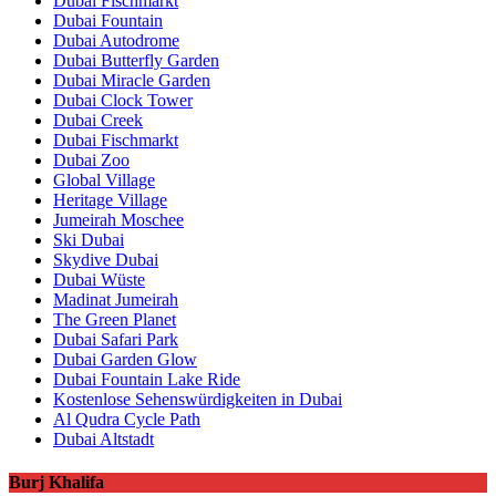
Dubai Fischmarkt
Dubai Fountain
Dubai Autodrome
Dubai Butterfly Garden
Dubai Miracle Garden
Dubai Clock Tower
Dubai Creek
Dubai Fischmarkt
Dubai Zoo
Global Village
Heritage Village
Jumeirah Moschee
Ski Dubai
Skydive Dubai
Dubai Wüste
Madinat Jumeirah
The Green Planet
Dubai Safari Park
Dubai Garden Glow
Dubai Fountain Lake Ride
Kostenlose Sehenswürdigkeiten in Dubai
Al Qudra Cycle Path
Dubai Altstadt
Burj Khalifa