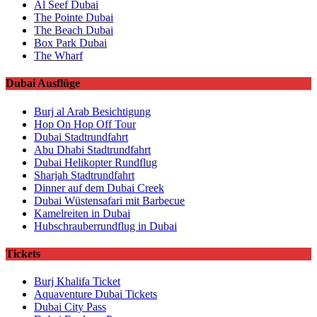
Al Seef Dubai
The Pointe Dubai
The Beach Dubai
Box Park Dubai
The Wharf
Dubai Ausflüge
Burj al Arab Besichtigung
Hop On Hop Off Tour
Dubai Stadtrundfahrt
Abu Dhabi Stadtrundfahrt
Dubai Helikopter Rundflug
Sharjah Stadtrundfahrt
Dinner auf dem Dubai Creek
Dubai Wüstensafari mit Barbecue
Kamelreiten in Dubai
Hubschrauberrundflug in Dubai
Tickets
Burj Khalifa Ticket
Aquaventure Dubai Tickets
Dubai City Pass