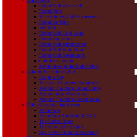
Dubai Mall
Dubai Mall Wasserfall
Dubai Dino
The Emirates A380 Experience
Dubai Ice Rink
VR Park
Dubai Mall Gold Souk
Dubai Aquarium
Dubai Mall Attraktionen
Dubai Mall Food Court
Dubai Mall Restaurants
Galeries Lafayette
Apple Store in der Dubai Mall
Atlantis The Palm Dubai
Dolphin Bay
The Lost Chambers Aquarium
Atlantis The Palm Dubai Lobby
Aquaventure Wasserpark
Atlantis The Palm Besichtigung
Dubai Aussichtsplattformen
At the Top
At the Top Burj Khalifa SKY
The Dubai Frame
The View at The Palm
Sky Views Dubai Observatory