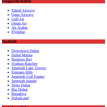
Fluggesellschaften
Etihad Airways
Qatar Airways
Gulf Air
Oman Air
Air Arabia
Flydubai
Stadtteile
Downtown Dubai
Dubai Marina
Business Bay
Arabian Ranches
Jumeirah Lake Towers
Emirates Hills
Jumeirah Golf Estates
Jumeirah Islands
Deira Dubai
Bur Dubai
Bastakiya
DubaiLand