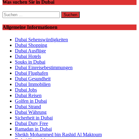
Was suchen Sie in Dubai
Beiträge
Suchen
nach:
Allgemeine Informationen
Dubai Sehenswürdigkeiten
Dubai Shopping
Dubai Ausflüge
Dubai Hotels
Souks in Dubai
Dubai Einreisebestimmungen
Dubai Flughafen
Dubai Gesundheit
Dubai Immobilien
Dubai Jobs
Dubai Reisen
Golfen in Dubai
Dubai Strand
Dubai Währung
Sicherheit in Dubai
Dubai Duty Free
Ramadan in Dubai
Sheikh Mohammed bin Rashid Al Maktoum