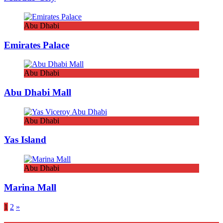
Abu Dhabi
Emirates Palace
Abu Dhabi
Abu Dhabi Mall
Abu Dhabi
Yas Island
Abu Dhabi
Marina Mall
Seitennummerierung
1
2
»
der