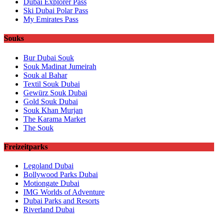
Dubai Explorer Pass
Ski Dubai Polar Pass
My Emirates Pass
Souks
Bur Dubai Souk
Souk Madinat Jumeirah
Souk al Bahar
Textil Souk Dubai
Gewürz Souk Dubai
Gold Souk Dubai
Souk Khan Murjan
The Karama Market
The Souk
Freizeitparks
Legoland Dubai
Bollywood Parks Dubai
Motiongate Dubai
IMG Worlds of Adventure
Dubai Parks and Resorts
Riverland Dubai