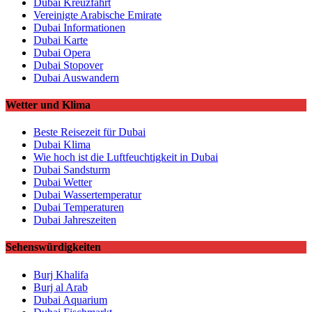
Dubai Kreuzfahrt
Vereinigte Arabische Emirate
Dubai Informationen
Dubai Karte
Dubai Opera
Dubai Stopover
Dubai Auswandern
Wetter und Klima
Beste Reisezeit für Dubai
Dubai Klima
Wie hoch ist die Luftfeuchtigkeit in Dubai
Dubai Sandsturm
Dubai Wetter
Dubai Wassertemperatur
Dubai Temperaturen
Dubai Jahreszeiten
Sehenswürdigkeiten
Burj Khalifa
Burj al Arab
Dubai Aquarium