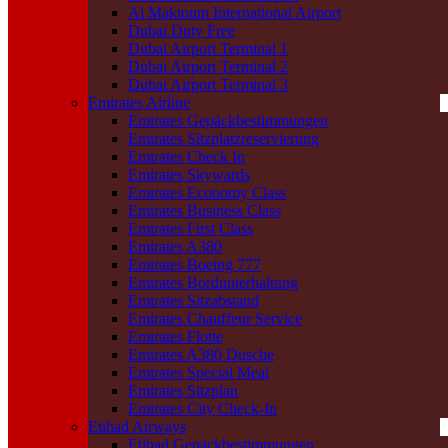
Al Maktoum International Airport
Dubai Duty Free
Dubai Airport Terminal 1
Dubai Airport Terminal 2
Dubai Airport Terminal 3
Emirates Airline
Emirates Gepäckbestimmungen
Emirates Sitzplatzreservierung
Emirates Check In
Emirates Skywards
Emirates Economy Class
Emirates Business Class
Emirates First Class
Emirates A380
Emirates Boeing 777
Emirates Bordunterhaltung
Emirates Sitzabstand
Emirates Chauffeur Service
Emirates Flotte
Emirates A380 Dusche
Emirates Special Meal
Emirates Sitzplan
Emirates City Check-In
Etihad Airways
Etihad Gepäckbestimmungen