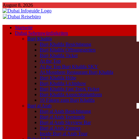
August 8, 2026
Startseite
Dubai Sehenswürdigkeiten
Burj Khalifa
Burj Khalifa Besichtigung
Burj Khalifa Öffnungszeiten
Burj Khalifa Ticket
At the Top
At the Top Burj Khalifa SKY
At.Mosphere Restaurant Burj Khalifa
Burj Khalifa Höhe
Burj Khalifa Lichtshow
Burj Khalifa Fast Track Ticket
Burj Khalifa Aussichtsplattform
10 Fakten zum Burj Khalifa
Burj al Arab
Burj al Arab Besichtigung
Burj al Arab Teestunde
Burj al Arab Skyview Bar
Burj al Arab Zimmer
Inside Burj al Arab Tour