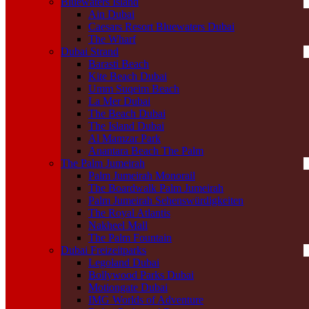
Bluewaters Island
Ain Dubai
Caesars Resort Bluewaters Dubai
The Wharf
Dubai Strand
Barasti Beach
Kite Beach Dubai
Umm Suqeim Beach
La Mer Dubai
The Beach Dubai
The Island Dubai
Al Mamzar Park
Anantara Beach The Palm
The Palm Jumeirah
Palm Jumeirah Monorail
The Boardwalk Palm Jumeirah
Palm Jumeirah Sehenswürdigkeiten
The Royal Atlantis
Nakheel Mall
The Palm Fountain
Dubai Freizeitparks
Legoland Dubai
Bollywood Parks Dubai
Motiongate Dubai
IMG Worlds of Adventure