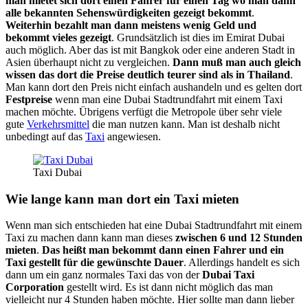
man mietet sich dort einen Fahrer für einen Tag wo man dann
alle bekannten Sehenswürdigkeiten gezeigt bekommt
.
Weiterhin bezahlt man dann meistens wenig Geld und
bekommt vieles gezeigt
. Grundsätzlich ist dies im Emirat Dubai
auch möglich. Aber das ist mit Bangkok oder eine anderen Stadt in
Asien überhaupt nicht zu vergleichen.
Dann muß man auch gleich
wissen das dort die Preise deutlich teurer sind als in Thailand
.
Man kann dort den Preis nicht einfach aushandeln und es gelten dort
Festpreise
wenn man eine Dubai Stadtrundfahrt mit einem Taxi
machen möchte. Übrigens verfügt die Metropole über sehr viele
gute
Verkehrsmittel
die man nutzen kann. Man ist deshalb nicht
unbedingt auf das
Taxi
angewiesen.
Taxi Dubai
Wie lange kann man dort ein Taxi mieten
Wenn man sich entschieden hat eine Dubai Stadtrundfahrt mit einem
Taxi zu machen dann kann man dieses
zwischen 6 und 12 Stunden
mieten
.
Das heißt man bekommt dann einen Fahrer und ein
Taxi gestellt für die gewünschte Dauer
. Allerdings handelt es sich
dann um ein ganz normales Taxi das von der
Dubai Taxi
Corporation
gestellt wird. Es ist dann nicht möglich das man
vielleicht nur 4 Stunden haben möchte. Hier sollte man dann lieber