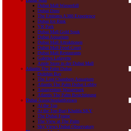
Dubai Mall
Dubai Mall Wasserfall
Dubai Dino
The Emirates A380 Experience
Dubai Ice Rink
VR Park
Dubai Mall Gold Souk
Dubai Aquarium
Dubai Mall Attraktionen
Dubai Mall Food Court
Dubai Mall Restaurants
Galeries Lafayette
Apple Store in der Dubai Mall
Atlantis The Palm Dubai
Dolphin Bay
The Lost Chambers Aquarium
Atlantis The Palm Dubai Lobby
Aquaventure Wasserpark
Atlantis The Palm Besichtigung
Dubai Aussichtsplattformen
At the Top
At the Top Burj Khalifa SKY
The Dubai Frame
The View at The Palm
Sky Views Dubai Observatory