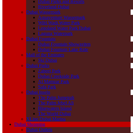
Dubai Parks and Resorts
Riverland Dubai
Dubai Wasserpark
Aquaventure Wasserpark
Wild Wadi Water Park
Legoland Water Park Dubai
Laguna Waterpark
Dubai Fountain
Dubai Fountain Showzeiten
Dubai Fountain Lake Ride
Mall of the Emirates
Ski Dubai
Dubai Parks
Zabeel Park
Dubai Creekside Park
Al Mamzar Park
Safa Park
Dubai Inseln
The Palm Jumeirah
The Palm Jebel Ali
Bluewaters Island
The World Dubai
XLine Dubai Marina
Dubai Shopping
Dubai Outlets