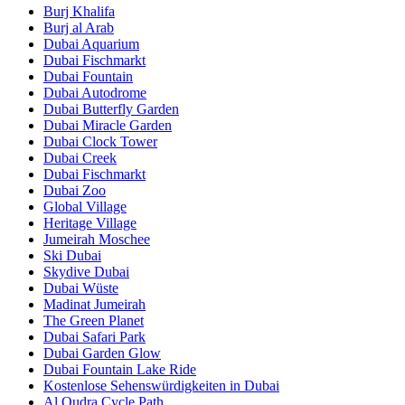
Burj Khalifa
Burj al Arab
Dubai Aquarium
Dubai Fischmarkt
Dubai Fountain
Dubai Autodrome
Dubai Butterfly Garden
Dubai Miracle Garden
Dubai Clock Tower
Dubai Creek
Dubai Fischmarkt
Dubai Zoo
Global Village
Heritage Village
Jumeirah Moschee
Ski Dubai
Skydive Dubai
Dubai Wüste
Madinat Jumeirah
The Green Planet
Dubai Safari Park
Dubai Garden Glow
Dubai Fountain Lake Ride
Kostenlose Sehenswürdigkeiten in Dubai
Al Qudra Cycle Path