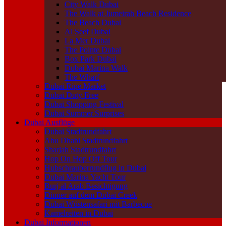
City Walk Dubai
The Walk at Jumeirah Beach Residence
The Beach Dubai
Al Seef Dubai
La Mer Dubai
The Pointe Dubai
Box Park Dubai
Dubai Marina Walk
The Wharf
Dubai Ripe Market
Dubai Duty Free
Dubai Shopping Festival
Dubai Summer Surprises
Dubai Ausflüge
Dubai Stadtrundfahrt
Abu Dhabi Stadtrundfahrt
Sharjah Stadtrundfahrt
Hop On Hop Off Tour
Hubschrauberrundflug in Dubai
Dubai Marina Yacht Tour
Burj al Arab Besichtigung
Dinner auf dem Dubai Creek
Dubai Wüstensafari mit Barbecue
Kamelreiten in Dubai
Dubai Informationen