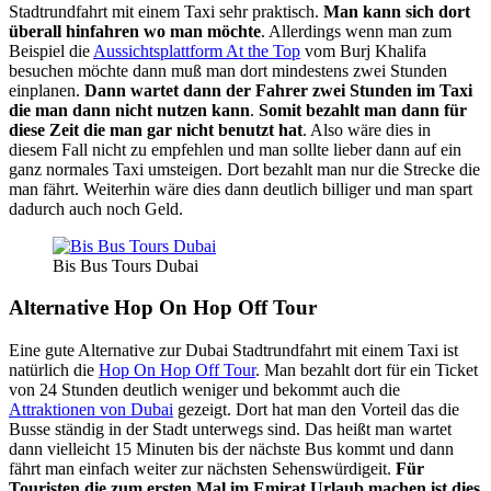
Stadtrundfahrt mit einem Taxi sehr praktisch.
Man kann sich dort
überall hinfahren wo man möchte
. Allerdings wenn man zum
Beispiel die
Aussichtsplattform At the Top
vom Burj Khalifa
besuchen möchte dann muß man dort mindestens zwei Stunden
einplanen.
Dann wartet dann der Fahrer zwei Stunden im Taxi
die man dann nicht nutzen kann
.
Somit bezahlt man dann für
diese Zeit die man gar nicht benutzt hat
. Also wäre dies in
diesem Fall nicht zu empfehlen und man sollte lieber dann auf ein
ganz normales Taxi umsteigen. Dort bezahlt man nur die Strecke die
man fährt. Weiterhin wäre dies dann deutlich billiger und man spart
dadurch auch noch Geld.
Bis Bus Tours Dubai
Alternative Hop On Hop Off Tour
Eine gute Alternative zur Dubai Stadtrundfahrt mit einem Taxi ist
natürlich die
Hop On Hop Off Tour
. Man bezahlt dort für ein Ticket
von 24 Stunden deutlich weniger und bekommt auch die
Attraktionen von Dubai
gezeigt. Dort hat man den Vorteil das die
Busse ständig in der Stadt unterwegs sind. Das heißt man wartet
dann vielleicht 15 Minuten bis der nächste Bus kommt und dann
fährt man einfach weiter zur nächsten Sehenswürdigeit.
Für
Touristen die zum ersten Mal im Emirat Urlaub machen ist dies