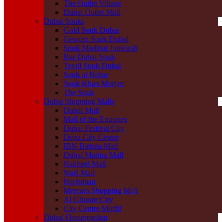
The Outlet Village
Dubai Outlet Mall
Dubai Souks
Gold Souk Dubai
Gewürz Souk Dubai
Souk Madinat Jumeirah
Bur Dubai Souk
Textil Souk Dubai
Souk al Bahar
Souk Khan Murjan
The Souk
Dubai Shopping Malls
Dubai Mall
Mall of the Emirates
Dubai Festival City
Deira City Centre
IBN Battuta Mall
Dubai Marina Mall
Nakheel Mall
Wafi Mall
BurJuman
Mercato Shopping Mall
Al Ghurair City
City Centre Mirdif
Dubai Flaniermeilen