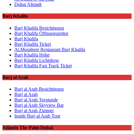
Dubai Altstadt
Burj Khalifa
Burj Khalifa Besichtigung
Burj Khalifa Öffnungszeiten
Burj Khalifa
Burj Khalifa Ticket
At.Mosphere Restaurant Burj Khalifa
Burj Khalifa Höhe
Burj Khalifa Lichtshow
Burj Khalifa Fast Track Ticket
Burj al Arab
Burj al Arab Besichtigung
Burj al Arab
Burj al Arab Teestunde
Burj al Arab Skyview Bar
Burj al Arab Zimmer
Inside Burj al Arab Tour
Atlantis The Palm Dubai