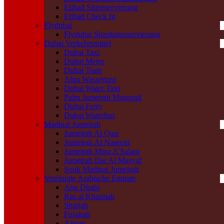
Etihad Sitzreservierung
Etihad Check In
Flydubai
Flydubai Sitzplatzreservierung
Dubai Verkehrsmittel
Dubai Taxi
Dubai Metro
Dubai Tram
Abra Wassertaxi
Dubai Water Taxi
Palm Jumeirah Monorail
Dubai Ferry
Dubai Waterbus
Madinat Jumeirah
Jumeirah Al Qasr
Jumeirah Al Naseem
Jumeirah Mina A’Salam
Jumeirah Dar Al Masyaf
Souk Madinat Jumeirah
Vereinigte Arabische Emirate
Abu Dhabi
Ras al Khaimah
Sharjah
Fujairah
Ajman