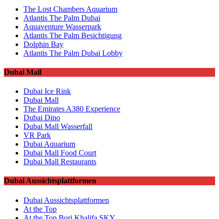
The Lost Chambers Aquarium
Atlantis The Palm Dubai
Aquaventure Wasserpark
Atlantis The Palm Besichtigung
Dolphin Bay
Atlantis The Palm Dubai Lobby
Dubai Mall
Dubai Ice Rink
Dubai Mall
The Emirates A380 Experience
Dubai Dino
Dubai Mall Wasserfall
VR Park
Dubai Aquarium
Dubai Mall Food Court
Dubai Mall Restaurants
Dubai Aussichtsplattformen
Dubai Aussichtsplattformen
At the Top
At the Top Burj Khalifa SKY