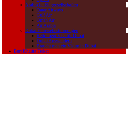
Arabische Fluggesellschaften
Qatar Airways
Gulf Air
Oman Air
Air Arabia
Dubai Einreisebestimmungen
Retirement Visa für Dubai
Dubai Auswandern
Braucht man ein Visum in Dubai
Burj Khalifa Ticket