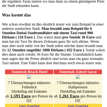
die regulären Taxis nutzen wo man dann zu einem günstigeren Preis
die Stadt erkunden kann.
Was kostet das
Wie schon erwähnt ist dies deutlich teurer wie zum Beispiel in einer
anderen asiatischen Stadt.
Man bezahlt zum Beispiel für 6
Stunden Dubai Stadtrundfahrt mit einem Taxi rund 900
Dirham ( 216 Euro )
. Das wären dann
pro Stunde 36 Euro
und
man hat ein Taxi für diesen Zeitraum ganz für sich alleine. Wenn
man aber noch mehr von der Stadt sehen möchte dann bezahlt man
für
12 Stunden ungefähr 1800 Dirham ( 432 Euro )
. Somit wären
dies dann auch wieder 36 Euro für die Stunde. Grundsätzlich kann
man sagen das die Preise ähnlich sind wenn man ein ganz normales
Taxi nimmt. Eine Fahrt kann dort durchaus noch etwas teurer sein.
Jumeirah Beach Hotel
Jumeirah Zabeel Saray
7 Übernachtungen inklusive
7 Übernachtungen inklusive
Frühstück
Halbpension
Direktflug mit Emirates
Direktflug mit Emirates
1.593 Euro
1.261 Euro
ab
pro Person im
ab
pro Person im
DZ
DZ
zum Angebot
zum Angebot