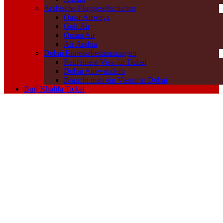
Arabische Fluggesellschaften
Qatar Airways
Gulf Air
Oman Air
Air Arabia
Dubai Einreisebestimmungen
Retirement Visa für Dubai
Dubai Auswandern
Braucht man ein Visum in Dubai
Burj Khalifa Ticket