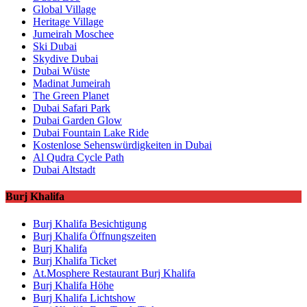
Global Village
Heritage Village
Jumeirah Moschee
Ski Dubai
Skydive Dubai
Dubai Wüste
Madinat Jumeirah
The Green Planet
Dubai Safari Park
Dubai Garden Glow
Dubai Fountain Lake Ride
Kostenlose Sehenswürdigkeiten in Dubai
Al Qudra Cycle Path
Dubai Altstadt
Burj Khalifa
Burj Khalifa Besichtigung
Burj Khalifa Öffnungszeiten
Burj Khalifa
Burj Khalifa Ticket
At.Mosphere Restaurant Burj Khalifa
Burj Khalifa Höhe
Burj Khalifa Lichtshow