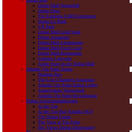
Dubai Mall
Dubai Mall Wasserfall
Dubai Dino
The Emirates A380 Experience
Dubai Ice Rink
VR Park
Dubai Mall Gold Souk
Dubai Aquarium
Dubai Mall Attraktionen
Dubai Mall Food Court
Dubai Mall Restaurants
Galeries Lafayette
Apple Store in der Dubai Mall
Atlantis The Palm Dubai
Dolphin Bay
The Lost Chambers Aquarium
Atlantis The Palm Dubai Lobby
Aquaventure Wasserpark
Atlantis The Palm Besichtigung
Dubai Aussichtsplattformen
At the Top
At the Top Burj Khalifa SKY
The Dubai Frame
The View at The Palm
Sky Views Dubai Observatory