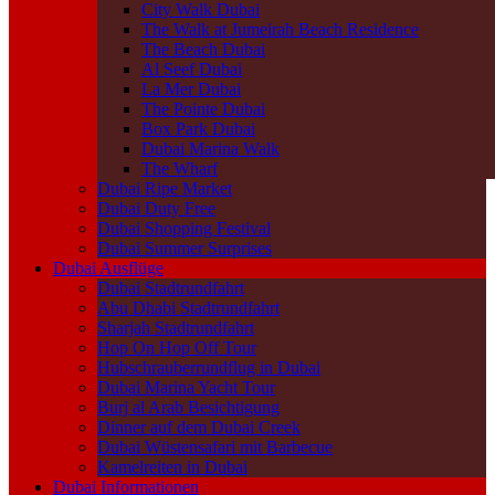
City Walk Dubai
The Walk at Jumeirah Beach Residence
The Beach Dubai
Al Seef Dubai
La Mer Dubai
The Pointe Dubai
Box Park Dubai
Dubai Marina Walk
The Wharf
Dubai Ripe Market
Dubai Duty Free
Dubai Shopping Festival
Dubai Summer Surprises
Dubai Ausflüge
Dubai Stadtrundfahrt
Abu Dhabi Stadtrundfahrt
Sharjah Stadtrundfahrt
Hop On Hop Off Tour
Hubschrauberrundflug in Dubai
Dubai Marina Yacht Tour
Burj al Arab Besichtigung
Dinner auf dem Dubai Creek
Dubai Wüstensafari mit Barbecue
Kamelreiten in Dubai
Dubai Informationen