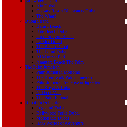
Bluewaters Island
Ain Dubai
Caesars Resort Bluewaters Dubai
The Wharf
Dubai Strand
Barasti Beach
Kite Beach Dubai
Umm Suqeim Beach
La Mer Dubai
The Beach Dubai
The Island Dubai
Al Mamzar Park
Anantara Beach The Palm
The Palm Jumeirah
Palm Jumeirah Monorail
The Boardwalk Palm Jumeirah
Palm Jumeirah Sehenswürdigkeiten
The Royal Atlantis
Nakheel Mall
The Palm Fountain
Dubai Freizeitparks
Legoland Dubai
Bollywood Parks Dubai
Motiongate Dubai
IMG Worlds of Adventure