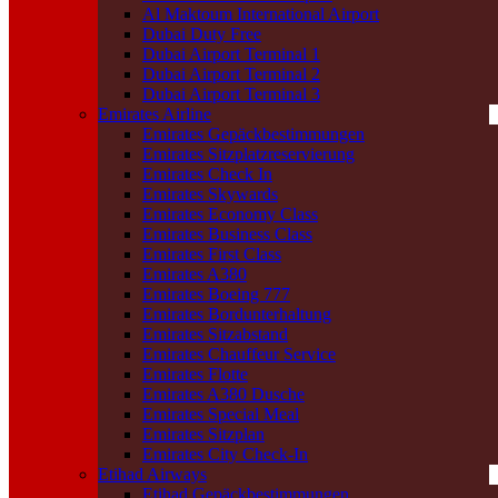
Al Maktoum International Airport
Dubai Duty Free
Dubai Airport Terminal 1
Dubai Airport Terminal 2
Dubai Airport Terminal 3
Emirates Airline
Emirates Gepäckbestimmungen
Emirates Sitzplatzreservierung
Emirates Check In
Emirates Skywards
Emirates Economy Class
Emirates Business Class
Emirates First Class
Emirates A380
Emirates Boeing 777
Emirates Bordunterhaltung
Emirates Sitzabstand
Emirates Chauffeur Service
Emirates Flotte
Emirates A380 Dusche
Emirates Special Meal
Emirates Sitzplan
Emirates City Check-In
Etihad Airways
Etihad Gepäckbestimmungen