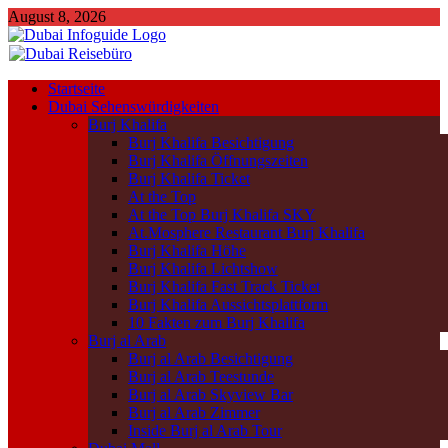
August 8, 2026
Startseite
Dubai Sehenswürdigkeiten
Burj Khalifa
Burj Khalifa Besichtigung
Burj Khalifa Öffnungszeiten
Burj Khalifa Ticket
At the Top
At the Top Burj Khalifa SKY
At.Mosphere Restaurant Burj Khalifa
Burj Khalifa Höhe
Burj Khalifa Lichtshow
Burj Khalifa Fast Track Ticket
Burj Khalifa Aussichtsplattform
10 Fakten zum Burj Khalifa
Burj al Arab
Burj al Arab Besichtigung
Burj al Arab Teestunde
Burj al Arab Skyview Bar
Burj al Arab Zimmer
Inside Burj al Arab Tour