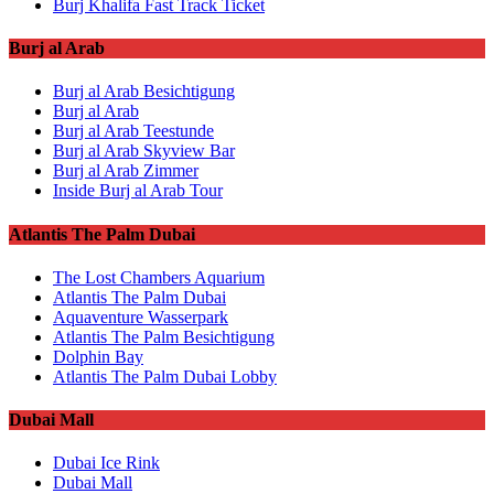
Burj Khalifa Fast Track Ticket
Burj al Arab
Burj al Arab Besichtigung
Burj al Arab
Burj al Arab Teestunde
Burj al Arab Skyview Bar
Burj al Arab Zimmer
Inside Burj al Arab Tour
Atlantis The Palm Dubai
The Lost Chambers Aquarium
Atlantis The Palm Dubai
Aquaventure Wasserpark
Atlantis The Palm Besichtigung
Dolphin Bay
Atlantis The Palm Dubai Lobby
Dubai Mall
Dubai Ice Rink
Dubai Mall