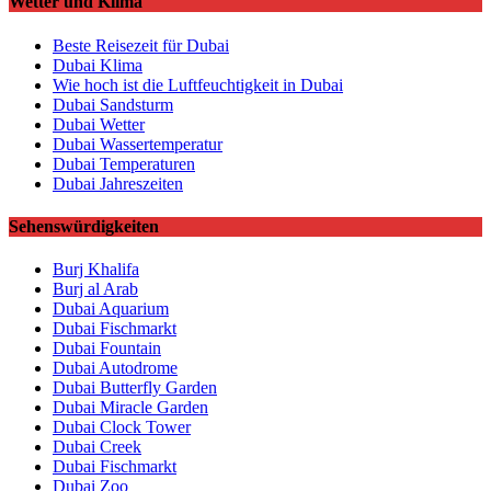
Wetter und Klima
Beste Reisezeit für Dubai
Dubai Klima
Wie hoch ist die Luftfeuchtigkeit in Dubai
Dubai Sandsturm
Dubai Wetter
Dubai Wassertemperatur
Dubai Temperaturen
Dubai Jahreszeiten
Sehenswürdigkeiten
Burj Khalifa
Burj al Arab
Dubai Aquarium
Dubai Fischmarkt
Dubai Fountain
Dubai Autodrome
Dubai Butterfly Garden
Dubai Miracle Garden
Dubai Clock Tower
Dubai Creek
Dubai Fischmarkt
Dubai Zoo