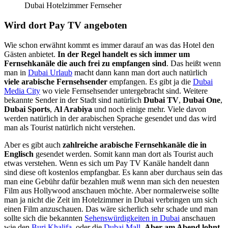
Dubai Hotelzimmer Fernseher
Wird dort Pay TV angeboten
Wie schon erwähnt kommt es immer darauf an was das Hotel den
Gästen anbietet.
In der Regel handelt es sich immer um
Fernsehkanäle die auch frei zu empfangen sind
. Das heißt wenn
man in
Dubai Urlaub
macht dann kann man dort auch natürlich
viele arabische Fernsehsender
empfangen. Es gibt ja die
Dubai
Media City
wo viele Fernsehsender untergebracht sind. Weitere
bekannte Sender in der Stadt sind natürlich
Dubai TV
,
Dubai One
,
Dubai Sports
,
Al Arabiya
und noch einige mehr. Viele davon
werden natürlich in der arabischen Sprache gesendet und das wird
man als Tourist natürlich nicht verstehen.
Aber es gibt auch
zahlreiche arabische Fernsehkanäle die in
Englisch
gesendet werden. Somit kann man dort als Tourist auch
etwas verstehen. Wenn es sich um Pay TV Kanäle handelt dann
sind diese oft kostenlos empfangbar. Es kann aber durchaus sein das
man eine Gebühr dafür bezahlen muß wenn man sich den neuesten
Film aus Hollywood anschauen möchte. Aber normalerweise sollte
man ja nicht die Zeit im Hotelzimmer in Dubai verbringen um sich
einen Film anzuschauen. Das wäre sicherlich sehr schade und man
sollte sich die bekannten
Sehenswürdigkeiten in Dubai
anschauen
wie den
Burj Khalifa
, oder die
Dubai Mall
.
Aber am Abend lohnt