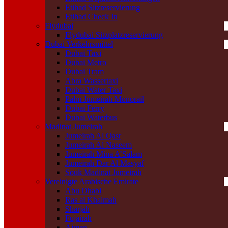
Etihad Sitzreservierung
Etihad Check In
Flydubai
Flydubai Sitzplatzreservierung
Dubai Verkehrsmittel
Dubai Taxi
Dubai Metro
Dubai Tram
Abra Wassertaxi
Dubai Water Taxi
Palm Jumeirah Monorail
Dubai Ferry
Dubai Waterbus
Madinat Jumeirah
Jumeirah Al Qasr
Jumeirah Al Naseem
Jumeirah Mina A’Salam
Jumeirah Dar Al Masyaf
Souk Madinat Jumeirah
Vereinigte Arabische Emirate
Abu Dhabi
Ras al Khaimah
Sharjah
Fujairah
Ajman