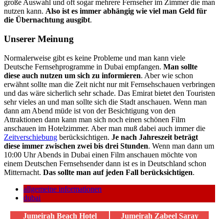
große Auswahl und oft sogar mehrere Fernseher im Zimmer die man
nutzen kann.
Also ist es immer abhängig wie viel man Geld für
die Übernachtung ausgibt
.
Unserer Meinung
Normalerweise gibt es keine Probleme und man kann viele
Deutsche Fernsehprogramme in Dubai empfangen.
Man sollte
diese auch nutzen um sich zu informieren
. Aber wie schon
erwähnt sollte man die Zeit nicht nur mit Fernsehschauen verbringen
und das wäre sicherlich sehr schade. Das Emirat bietet den Touristen
sehr vieles an und man sollte sich die Stadt anschauen. Wenn man
dann am Abend müde ist von der Besichtigung von den
Attraktionen dann kann man sich noch einen schönen Film
anschauen im Hotelzimmer. Aber man muß dabei auch immer die
Zeitverschiebung
berücksichtigen.
Je nach Jahreszeit beträgt
diese immer zwischen zwei bis drei Stunden
. Wenn man dann um
10:00 Uhr Abends in Dubai einen Film anschauen möchte von
einem Deutschen Fernsehsender dann ist es in Deutschland schon
Mitternacht.
Das sollte man auf jeden Fall berücksichtigen
.
allgemeine informationen
dubai
Jumeirah Beach Hotel
Jumeirah Zabeel Saray