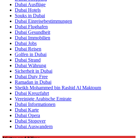
Dubai Ausflüge
Dubai Hotels
Souks in Dubai
Dubai Einreisebestimmungen
Dubai Flughafen
Dubai Gesundheit
Dubai Immobilien
Dubai Jobs
Dubai Reisen
Golfen in Dubai
Dubai Strand
Dubai Währung
Sicherheit in Dubai
Dubai Duty Free
Ramadan in Dubai
Sheikh Mohammed bin Rashid Al Maktoum
Dubai Kreuzfahrt
Vereinigte Arabische Emirate
Dubai Informationen
Dubai Karte
Dubai Opera
Dubai Stopover
Dubai Auswandern