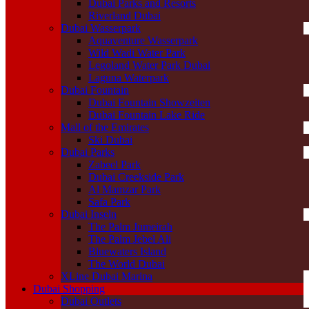
Dubai Parks and Resorts
Riverland Dubai
Dubai Wasserpark
Aquaventure Wasserpark
Wild Wadi Water Park
Legoland Water Park Dubai
Laguna Waterpark
Dubai Fountain
Dubai Fountain Showzeiten
Dubai Fountain Lake Ride
Mall of the Emirates
Ski Dubai
Dubai Parks
Zabeel Park
Dubai Creekside Park
Al Mamzar Park
Safa Park
Dubai Inseln
The Palm Jumeirah
The Palm Jebel Ali
Bluewaters Island
The World Dubai
XLine Dubai Marina
Dubai Shopping
Dubai Outlets