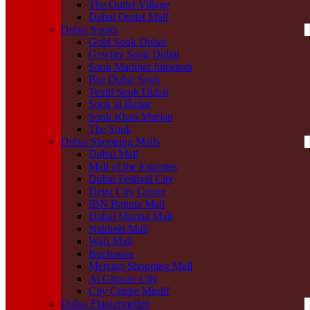
The Outlet Village
Dubai Outlet Mall
Dubai Souks
Gold Souk Dubai
Gewürz Souk Dubai
Souk Madinat Jumeirah
Bur Dubai Souk
Textil Souk Dubai
Souk al Bahar
Souk Khan Murjan
The Souk
Dubai Shopping Malls
Dubai Mall
Mall of the Emirates
Dubai Festival City
Deira City Centre
IBN Battuta Mall
Dubai Marina Mall
Nakheel Mall
Wafi Mall
BurJuman
Mercato Shopping Mall
Al Ghurair City
City Centre Mirdif
Dubai Flaniermeilen