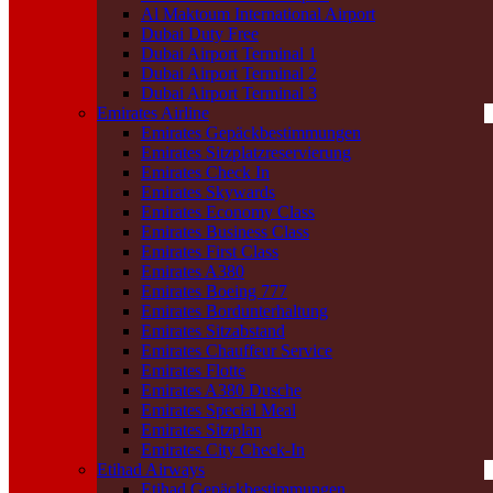
Al Maktoum International Airport
Dubai Duty Free
Dubai Airport Terminal 1
Dubai Airport Terminal 2
Dubai Airport Terminal 3
Emirates Airline
Emirates Gepäckbestimmungen
Emirates Sitzplatzreservierung
Emirates Check In
Emirates Skywards
Emirates Economy Class
Emirates Business Class
Emirates First Class
Emirates A380
Emirates Boeing 777
Emirates Bordunterhaltung
Emirates Sitzabstand
Emirates Chauffeur Service
Emirates Flotte
Emirates A380 Dusche
Emirates Special Meal
Emirates Sitzplan
Emirates City Check-In
Etihad Airways
Etihad Gepäckbestimmungen