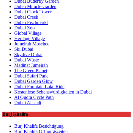
Dubai Butterfly Garden
Dubai Miracle Garden
Dubai Clock Tower
Dubai Creek
Dubai Fischmarkt
Dubai Zoo
Global Village
Heritage Village
Jumeirah Moschee
Ski Dubai
Skydive Dubai
Dubai Wüste
Madinat Jumeirah
The Green Planet
Dubai Safari Park
Dubai Garden Glow
Dubai Fountain Lake Ride
Kostenlose Sehenswürdigkeiten in Dubai
Al Qudra Cycle Path
Dubai Altstadt
Burj Khalifa
Burj Khalifa Besichtigung
Burj Khalifa Öffnungszeiten