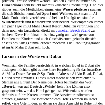
privaten Terrasse serviert werden. Bei den Gästen ist immer das
Dünendinner
sehr beliebt mit musikalischer Unterhaltung. Und hier
gibt es auch die Möglichkeit einmal eine
Wasserpfeife zu rauchen
die sich
Shisha
nennt. Auf
Sport und Wellness
muß man im Al
Maha Dubai nicht verzichten und bei den Hotelgästen sind die
Wüstensafaris
und
Kamelreiten
sehr beliebt. Wir empfehlen immer
ein paar Tage im Al Maha Desert Resort Dubai zu verbringen und
dann noch ein Luxushotel direkt am
Jumeirah Beach Strand
zu
buchen. Diese Kombination ist einzigartig und wird gerne von
Familien mit Kindern und auch Geschäfsleuten gebucht die sich
abseits des Alltags einmal erholen möchten. Die Erholungsgarantie
ist im Al Maha Dubai sehr hoch.
Luxus in der Wüste von Dubai
Wenn sich die Familie beratschlagt, in welches Hotel in Dubai alle
absteigen möchten, gibt es eine klare Empfehlung für das luxuriöse
Al Maha Desert Resort & Spa Dubai! Adresse: Al Ain Road, Dubai,
United Arab Emirates. Dieses Hotel macht seinen verdienten 5-
Sternen alle Ehren! Der Name des Hotels beinhaltet das Wort
„
Desert
„, was auf Deutsch „
Wüste
“ heißt. Sie können also
gespannt sein, wie das Hotel gelegen ist. Wüstenfans werden
definitiv auf ihre Kosten kommen. Die Aussicht rundherum ist
einfach gigantisch. Die Besucher dieses Hotels werden im Hotel
selbst, viele Orte finden, an denen sie diese Aussicht in Ruhe mit der