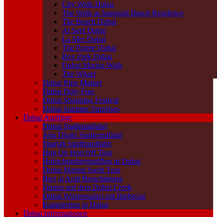
City Walk Dubai
The Walk at Jumeirah Beach Residence
The Beach Dubai
Al Seef Dubai
La Mer Dubai
The Pointe Dubai
Box Park Dubai
Dubai Marina Walk
The Wharf
Dubai Ripe Market
Dubai Duty Free
Dubai Shopping Festival
Dubai Summer Surprises
Dubai Ausflüge
Dubai Stadtrundfahrt
Abu Dhabi Stadtrundfahrt
Sharjah Stadtrundfahrt
Hop On Hop Off Tour
Hubschrauberrundflug in Dubai
Dubai Marina Yacht Tour
Burj al Arab Besichtigung
Dinner auf dem Dubai Creek
Dubai Wüstensafari mit Barbecue
Kamelreiten in Dubai
Dubai Informationen