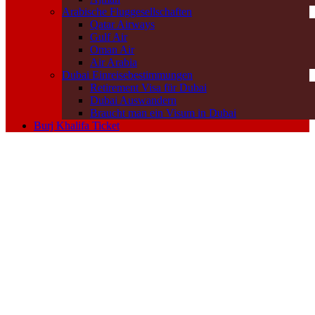
Arabische Fluggesellschaften
Qatar Airways
Gulf Air
Oman Air
Air Arabia
Dubai Einreisebestimmungen
Retirement Visa für Dubai
Dubai Auswandern
Braucht man ein Visum in Dubai
Burj Khalifa Ticket