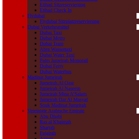
Etihad Sitzreservierung
Etihad Check In
Flydubai
Flydubai Sitzplatzreservierung
Dubai Verkehrsmittel
Dubai Taxi
Dubai Metro
Dubai Tram
Abra Wassertaxi
Dubai Water Taxi
Palm Jumeirah Monorail
Dubai Ferry
Dubai Waterbus
Madinat Jumeirah
Jumeirah Al Qasr
Jumeirah Al Naseem
Jumeirah Mina A’Salam
Jumeirah Dar Al Masyaf
Souk Madinat Jumeirah
Vereinigte Arabische Emirate
Abu Dhabi
Ras al Khaimah
Sharjah
Fujairah
Ajman