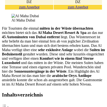
DZ
DZ
zum Angebot
zum Angebot
Al Maha Dubai
Für Touristen die einmal
mitten in der Wüste übernachten
möchten bietet sich das
Al Maha Desert Resort & Spa
an das nur
45 Autominuten von Dubai entfernt
liegt. Das Wüstenresort ist
sehr beliebt da man hier einmal fern ab von jeglicher Zivilisation
übernachten kann und man sich dort bestens erholen kann. Das Al
Maha verfügt über eine
sehr exklusive Anlage
wobei die
Suiten im
Beduinenstil
gestaltet wurden. Diese sind sehr luxuriös eingerichtet
und verfügen über einen
Komfort wie in einem fünf Sterne
Luxushotel
und das mitten in der Wüste. Die meisten Suiten haben
eine Terrasse und einen eigenen privaten Pool. Wunderschön sind
hier die
Sonnenuntergänge in der Wüste
. Ein Highlight des Al
Maha Resort ist das man hier die
arabische Oryx Antilope
ansiedeln konnte die schon als ausgestorben galt. Die Gastronomie
ist im Al Maha Desert Resort auf einem sehr hohen Niveau.
Inhaltsverzeichnis