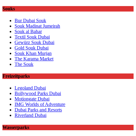
Souks
Bur Dubai Souk
Souk Madinat Jumeirah
Souk al Bahar
Textil Souk Dubai
Gewürz Souk Dubai
Gold Souk Dubai
Souk Khan Murjan
The Karama Market
The Souk
Freizeitparks
Legoland Dubai
Bollywood Parks Dubai
Motiongate Dubai
IMG Worlds of Adventure
Dubai Parks and Resorts
Riverland Dubai
Wasserparks