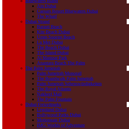
Bluewaters Island
Ain Dubai
Caesars Resort Bluewaters Dubai
The Wharf
Dubai Strand
Barasti Beach
Kite Beach Dubai
Umm Suqeim Beach
La Mer Dubai
The Beach Dubai
The Island Dubai
Al Mamzar Park
Anantara Beach The Palm
The Palm Jumeirah
Palm Jumeirah Monorail
The Boardwalk Palm Jumeirah
Palm Jumeirah Sehenswürdigkeiten
The Royal Atlantis
Nakheel Mall
The Palm Fountain
Dubai Freizeitparks
Legoland Dubai
Bollywood Parks Dubai
Motiongate Dubai
IMG Worlds of Adventure