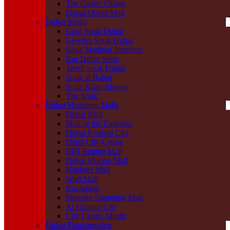
The Outlet Village
Dubai Outlet Mall
Dubai Souks
Gold Souk Dubai
Gewürz Souk Dubai
Souk Madinat Jumeirah
Bur Dubai Souk
Textil Souk Dubai
Souk al Bahar
Souk Khan Murjan
The Souk
Dubai Shopping Malls
Dubai Mall
Mall of the Emirates
Dubai Festival City
Deira City Centre
IBN Battuta Mall
Dubai Marina Mall
Nakheel Mall
Wafi Mall
BurJuman
Mercato Shopping Mall
Al Ghurair City
City Centre Mirdif
Dubai Flaniermeilen