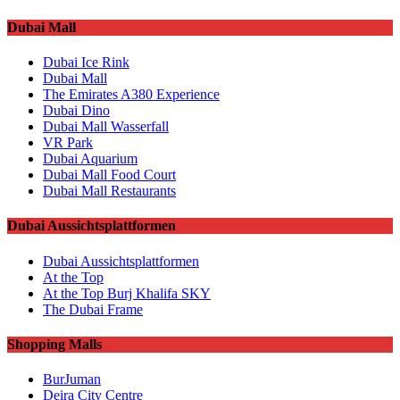
Dubai Mall
Dubai Ice Rink
Dubai Mall
The Emirates A380 Experience
Dubai Dino
Dubai Mall Wasserfall
VR Park
Dubai Aquarium
Dubai Mall Food Court
Dubai Mall Restaurants
Dubai Aussichtsplattformen
Dubai Aussichtsplattformen
At the Top
At the Top Burj Khalifa SKY
The Dubai Frame
Shopping Malls
BurJuman
Deira City Centre