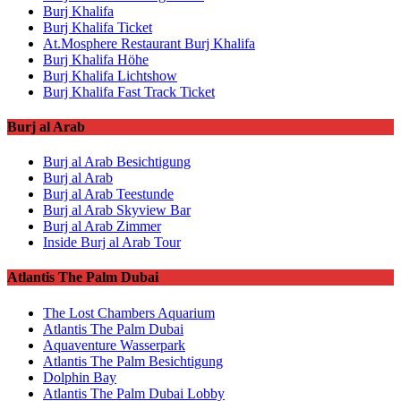
Burj Khalifa
Burj Khalifa Ticket
At.Mosphere Restaurant Burj Khalifa
Burj Khalifa Höhe
Burj Khalifa Lichtshow
Burj Khalifa Fast Track Ticket
Burj al Arab
Burj al Arab Besichtigung
Burj al Arab
Burj al Arab Teestunde
Burj al Arab Skyview Bar
Burj al Arab Zimmer
Inside Burj al Arab Tour
Atlantis The Palm Dubai
The Lost Chambers Aquarium
Atlantis The Palm Dubai
Aquaventure Wasserpark
Atlantis The Palm Besichtigung
Dolphin Bay
Atlantis The Palm Dubai Lobby