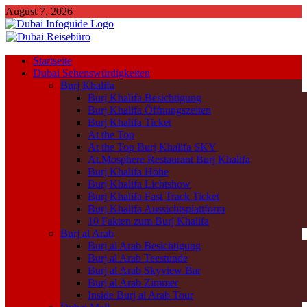
August 7, 2026
Startseite
Dubai Sehenswürdigkeiten
Burj Khalifa
Burj Khalifa Besichtigung
Burj Khalifa Öffnungszeiten
Burj Khalifa Ticket
At the Top
At the Top Burj Khalifa SKY
At.Mosphere Restaurant Burj Khalifa
Burj Khalifa Höhe
Burj Khalifa Lichtshow
Burj Khalifa Fast Track Ticket
Burj Khalifa Aussichtsplattform
10 Fakten zum Burj Khalifa
Burj al Arab
Burj al Arab Besichtigung
Burj al Arab Teestunde
Burj al Arab Skyview Bar
Burj al Arab Zimmer
Inside Burj al Arab Tour