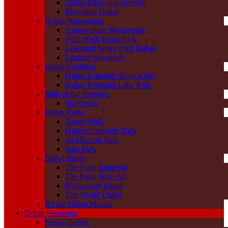
Dubai Parks and Resorts
Riverland Dubai
Dubai Wasserpark
Aquaventure Wasserpark
Wild Wadi Water Park
Legoland Water Park Dubai
Laguna Waterpark
Dubai Fountain
Dubai Fountain Showzeiten
Dubai Fountain Lake Ride
Mall of the Emirates
Ski Dubai
Dubai Parks
Zabeel Park
Dubai Creekside Park
Al Mamzar Park
Safa Park
Dubai Inseln
The Palm Jumeirah
The Palm Jebel Ali
Bluewaters Island
The World Dubai
XLine Dubai Marina
Dubai Shopping
Dubai Outlets