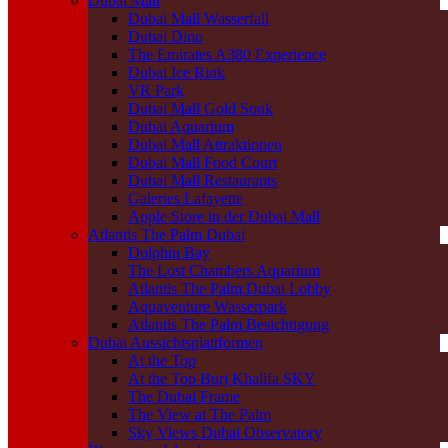
Dubai Mall
Dubai Mall Wasserfall
Dubai Dino
The Emirates A380 Experience
Dubai Ice Rink
VR Park
Dubai Mall Gold Souk
Dubai Aquarium
Dubai Mall Attraktionen
Dubai Mall Food Court
Dubai Mall Restaurants
Galeries Lafayette
Apple Store in der Dubai Mall
Atlantis The Palm Dubai
Dolphin Bay
The Lost Chambers Aquarium
Atlantis The Palm Dubai Lobby
Aquaventure Wasserpark
Atlantis The Palm Besichtigung
Dubai Aussichtsplattformen
At the Top
At the Top Burj Khalifa SKY
The Dubai Frame
The View at The Palm
Sky Views Dubai Observatory